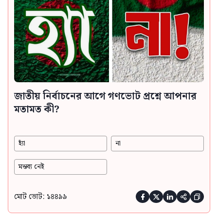
জাতীয় নির্বাচনের আগে গণভোট প্রশ্নে আপনার
মতামত কী?
হ্যাঁ
না
মন্তব্য নেই
মোট ভোট: ১৪৪৯৯




