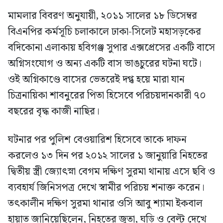
মামলার বিবরণ অনুযায়ী, ২০১১ সালের ১৮ ডিসেম্বর
বিএনপির কর্মসূচি চলাকালে ঢাকা-সিলেট মহাসড়কের
বদিকোনা এলাকায় হবিগঞ্জ সুপার এক্সপ্রেসের একটি বাসে
অগ্নিসংযোগ ও অন্য একটি বাস ভাঙচুরের ঘটনা ঘটে।
ওই অগ্নিকাণ্ডে বাসের ভেতরেই দগ্ধ হয়ে মারা যান
চিত্রনায়িকা শাবনুরের পিতা হিসেবে পরিচয়দানকারী ৭০
বছরের বৃদ্ধ কাজী নাছির।
ঘটনার পর পুলিশ বেওয়ারিশ হিসেবে তাকে দাফন
করলেও ১৩ দিন পর ২০১২ সালের ১ জানুয়ারি নিহতের
দ্বিতীয় স্ত্রী জ্যোৎস্না বেগম দক্ষিণ সুরমা থানায় এসে ছবি ও
ব্যবহার্য জিনিসপত্র দেখে স্বামীর পরিচয় শনাক্ত করেন।
তৎকালীন দক্ষিণ সুরমা থানার ওসি আবু শ্যামা ইকবাল
হায়াত জানিয়েছিলেন, নিহতের জুতা, ঘড়ি ও বেল্ট দেখে