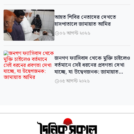
আহত শিবির নেতাদের দেখতে
হাসপাতালে জামায়াত আমির
০৬ আগস্ট ২০২৬

জনগণ ফ্যাসিবাদ থেকে মুক্তি চাইলেও
বর্তমানে সেই ধরনের প্রবণতা দেখা
যাচ্ছে, যা উদ্বেগজনক: জামায়াত
আমির
০৫ আগস্ট ২০২৬
