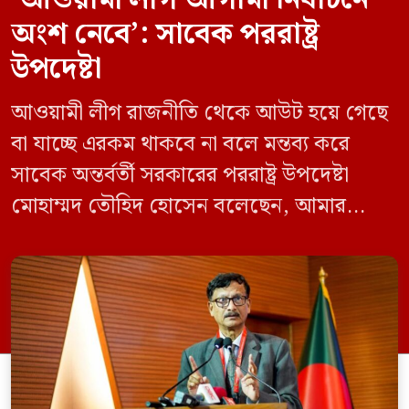
অংশ নেবে’: সাবেক পররাষ্ট্র
উপদেষ্টা
আওয়ামী লীগ রাজনীতি থেকে আউট হয়ে গেছে
বা যাচ্ছে এরকম থাকবে না বলে মন্তব্য করে
সাবেক অন্তর্বর্তী সরকারের পররাষ্ট্র উপদেষ্টা
মোহাম্মদ তৌহিদ হোসেন বলেছেন, আমার
অনুমান তারা (আওয়ামী লীগ) দেশের আগামী
নির্বাচনে অংশ নেবে। সম্প্রতি দেশের একটি
বেসরকারি টেলিভিশনে দেয়া সাক্ষাৎকারে তিনি
এসব কথা বলেন। আওয়ামী লীগ সরকারের সময়
হওয়া অত্যাচার-নিপীড়ন মানুষ ভুলে যাবে এমন
[…]