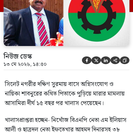
প্রমাণ জেরা শেষে আসামিরা নির্দোষ প্রমাণিত
হওয়ায় খালাস দেন বিচারক। মানবপাচার […]
নিউজ ডেস্ক





১৩ মে ২০২৬, ১৪:৫০
সিলেট নগরীর দক্ষিণ সুরমায় বাসে অগ্নিসংযোগ ও
নায়িকা শাবনুরের কথিত পিতাকে পুড়িয়ে মারার মামলায়
আসামিরা দীর্ঘ ১৫ বছর পর খালাস পেয়েছেন।
খালাসপ্রাপ্তরা হচ্ছেন- নিখোঁজ বিএনপি নেতা এম ইলিয়াস
আলী ও ছাত্রদল নেতা ইফতেখার আহমদ দিনারসহ ৩৮