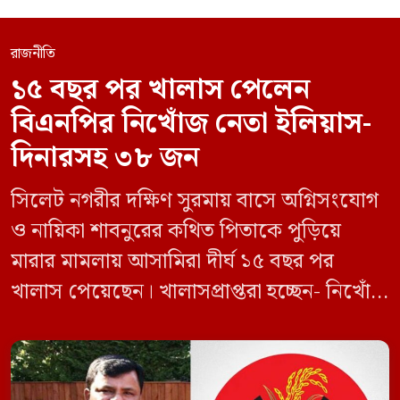
রাজনীতি
১৫ বছর পর খালাস পেলেন
বিএনপির নিখোঁজ নেতা ইলিয়াস-
দিনারসহ ৩৮ জন
সিলেট নগরীর দক্ষিণ সুরমায় বাসে অগ্নিসংযোগ
ও নায়িকা শাবনুরের কথিত পিতাকে পুড়িয়ে
মারার মামলায় আসামিরা দীর্ঘ ১৫ বছর পর
খালাস পেয়েছেন। খালাসপ্রাপ্তরা হচ্ছেন- নিখোঁজ
বিএনপি নেতা এম ইলিয়াস আলী ও ছাত্রদল নেতা
ইফতেখার আহমদ দিনারসহ ৩৮ জন নেতাকর্মী।
মঙ্গলবার দুপুরে মামলার দীর্ঘ শুনানি ও সাক্ষ্য-