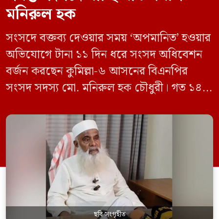
মনিরুল হক
সংসদে বক্তব্য দেওয়ার সময় ‘অপমানিত’ হওয়ার
অভিযোগে টানা ১১ দিন ধরে সংসদ অধিবেশন
বর্জন করছেন কুমিল্লা-৬ আসনের বিএনপির
সংসদ সদস্য মো. মনিরুল হক চৌধুরী। গত ১৪
জুন ডেপুটি স্পিকার কায়সার কামালের এক
রুলিং ও সিদ্ধান্তের প্রতিবাদে ১৫ থেকে ২৫ জুন
পর্যন্ত তিনি সংসদে যাননি। মনিরুল হক চৌধুরী
বলেন, ‘আমাকে সংসদে অপমান করা হয়েছে।
স্পিকার ফোন […]
ছবি সংগৃহীত