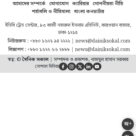
আমাদের সম্পর্কে
যোগাযোগ
ক্যারিয়ার
গোপনীয়তা নীতি
শর্তাবলি ও নীতিমালা
বাংলা কনভার্টার
ইডিবি ট্রেড সেন্টার, ৯৩ কাজী নজরুল ইসলাম এভিনিউ, কারওয়ান বাজার,
ঢাকা-১২১৫
নিউজরুম :
+৮৮০ ১৬০১ ৯৪ ২২২২
|
news@dainiksokal.com
বিজ্ঞাপণ :
+৮৮০ ১৬২২ ৬৬ ২৮৮৮
|
news@dainiksokal.com
স্বত্ব: ©
দৈনিক সকাল
|
সম্পাদক ও প্রকাশক, নাজমুল হাসান সরকার
সোশ্যাল মিডিয়া





অ+