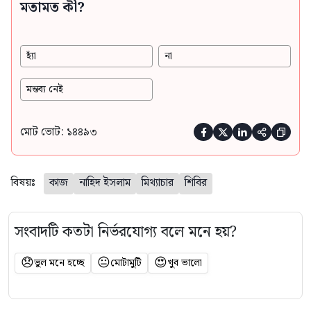
মতামত কী?
হ্যাঁ
না
মন্তব্য নেই
মোট ভোট: ১৪৪৯৩





বিষয়ঃ
কাজ
নাহিদ ইসলাম
মিথ্যাচার
শিবির
সংবাদটি কতটা নির্ভরযোগ্য বলে মনে হয়?
😞
😐
😍
ভুল মনে হচ্ছে
মোটামুটি
খুব ভালো