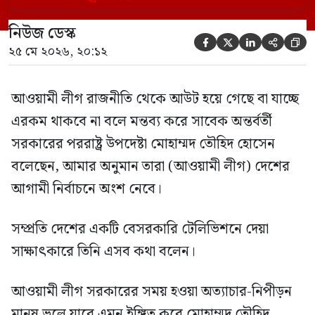
এসব কথা বলেন। আওয়ামী লীগ সরকারের সময়
নিউজ ডেস্ক
হওয়া অত্যাচার-নিপীড়ন মানুষ ভুলে যাবে এমন





২৫ মে ২০২৬, ২০:১২
[…]
আওয়ামী লীগ রাজনীতি থেকে আউট হয়ে গেছে বা যাচ্ছে
এরকম থাকবে না বলে মন্তব্য করে সাবেক অন্তর্বর্তী
সরকারের পররাষ্ট্র উপদেষ্টা মোহাম্মদ তৌহিদ হোসেন
বলেছেন, আমার অনুমান তারা (আওয়ামী লীগ) দেশের
আগামী নির্বাচনে অংশ নেবে।
সম্প্রতি দেশের একটি বেসরকারি টেলিভিশনে দেয়া
সাক্ষাৎকারে তিনি এসব কথা বলেন।
আওয়ামী লীগ সরকারের সময় হওয়া অত্যাচার-নিপীড়ন
মানুষ ভুলে যাবে এমন ইঙ্গিত করে মোহাম্মদ তৌহিদ