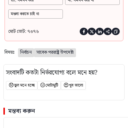
হ্যাঁ, সমর্থন করি
না, সমর্থন করি না
মন্তব্য করতে চাই না
মোট ভোট: ৭৩৭৬





বিষয়ঃ
নির্বাচন
সাবেক পররাষ্ট্র উপদেষ্টা
সংবাদটি কতটা নির্ভরযোগ্য বলে মনে হয়?
😞
😐
😍
ভুল মনে হচ্ছে
মোটামুটি
খুব ভালো
মন্তব্য করুন