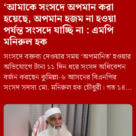
‘আমাকে সংসদে অপমান করা
হয়েছে, অপমান হজম না হওয়া
পর্যন্ত সংসদে যাচ্ছি না : এমপি
মনিরুল হক
সংসদে বক্তব্য দেওয়ার সময় ‘অপমানিত’ হওয়ার
অভিযোগে টানা ১১ দিন ধরে সংসদ অধিবেশন
বর্জন করছেন কুমিল্লা-৬ আসনের বিএনপির
সংসদ সদস্য মো. মনিরুল হক চৌধুরী। গত ১৪
জুন ডেপুটি স্পিকার কায়সার কামালের এক
রুলিং ও সিদ্ধান্তের প্রতিবাদে ১৫ থেকে ২৫ জুন
পর্যন্ত তিনি সংসদে যাননি। মনিরুল হক চৌধুরী
বলেন, ‘আমাকে সংসদে অপমান করা হয়েছে।