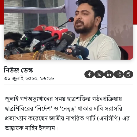
দাবিকে ‘মিথ্যাচার’ হিসেবে আখ্যায়িত করেন এবং
কিছু প্রভাবশালী মুখের বিরুদ্ধে উদ্দেশ্যপ্রণোদিত
বিকৃতির অভিযোগ তোলেন। নাহিদ বলেন,
সম্প্রতি একটি টকশোতে ছাত্রশিবির নেতা সাদিক
কায়েম […]
নিউজ ডেস্ক





৩১ জুলাই ২০২৫, ১৬:২৮
জুলাই গণঅভ্যুত্থানের সময় ছাত্রশক্তির গঠনপ্রক্রিয়ায়
ছাত্রশিবিরের ‘নির্দেশ’ ও ‘নেতৃত্ব’ থাকার দাবি সরাসরি
প্রত্যাখ্যান করেছেন জাতীয় নাগরিক পার্টি (এনসিপি)-এর
আহ্বায়ক নাহিদ ইসলাম।