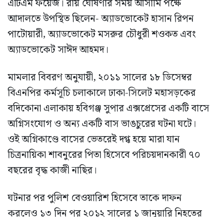
এটিএম ফয়েজ। রায় ঘোষণার সময় আসামি পক্ষে
আদালতে উপস্থিত ছিলেন- অ্যাডভোকেট হাসান রিপন
পাটোয়ারী, অ্যাডভোকেট মসরুর চৌধুরী শওকত এবং
অ্যাডভোকেট সাঈদ আহমদ।
মামলার বিবরণ অনুযায়ী, ২০১১ সালের ১৮ ডিসেম্বর
বিএনপির কর্মসূচি চলাকালে ঢাকা-সিলেট মহাসড়কের
বদিকোনা এলাকায় হবিগঞ্জ সুপার এক্সপ্রেসের একটি বাসে
অগ্নিসংযোগ ও অন্য একটি বাস ভাঙচুরের ঘটনা ঘটে।
ওই অগ্নিকাণ্ডে বাসের ভেতরেই দগ্ধ হয়ে মারা যান
চিত্রনায়িকা শাবনুরের পিতা হিসেবে পরিচয়দানকারী ৭০
বছরের বৃদ্ধ কাজী নাছির।
ঘটনার পর পুলিশ বেওয়ারিশ হিসেবে তাকে দাফন
করলেও ১৩ দিন পর ২০১২ সালের ১ জানুয়ারি নিহতের