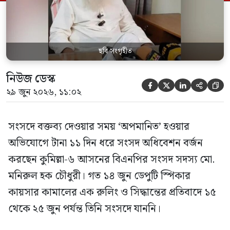
স্পিকার ফোন […]
ছবি সংগৃহীত
নিউজ ডেস্ক





২৯ জুন ২০২৬, ১১:০২
সংসদে বক্তব্য দেওয়ার সময় ‘অপমানিত’ হওয়ার
অভিযোগে টানা ১১ দিন ধরে সংসদ অধিবেশন বর্জন
করছেন কুমিল্লা-৬ আসনের বিএনপির সংসদ সদস্য মো.
মনিরুল হক চৌধুরী। গত ১৪ জুন ডেপুটি স্পিকার
কায়সার কামালের এক রুলিং ও সিদ্ধান্তের প্রতিবাদে ১৫
থেকে ২৫ জুন পর্যন্ত তিনি সংসদে যাননি।