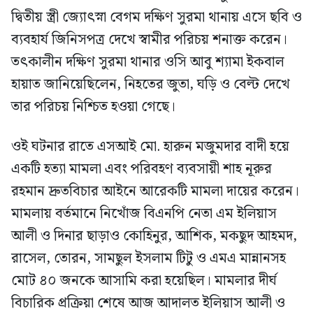
দ্বিতীয় স্ত্রী জ্যোৎস্না বেগম দক্ষিণ সুরমা থানায় এসে ছবি ও
ব্যবহার্য জিনিসপত্র দেখে স্বামীর পরিচয় শনাক্ত করেন।
তৎকালীন দক্ষিণ সুরমা থানার ওসি আবু শ্যামা ইকবাল
হায়াত জানিয়েছিলেন, নিহতের জুতা, ঘড়ি ও বেল্ট দেখে
তার পরিচয় নিশ্চিত হওয়া গেছে।
ওই ঘটনার রাতে এসআই মো. হারুন মজুমদার বাদী হয়ে
একটি হত্যা মামলা এবং পরিবহণ ব্যবসায়ী শাহ নূরুর
রহমান দ্রুতবিচার আইনে আরেকটি মামলা দায়ের করেন।
মামলায় বর্তমানে নিখোঁজ বিএনপি নেতা এম ইলিয়াস
আলী ও দিনার ছাড়াও কোহিনুর, আশিক, মকছুদ আহমদ,
রাসেল, তোরন, সামছুল ইসলাম টিটু ও এমএ মান্নানসহ
মোট ৪০ জনকে আসামি করা হয়েছিল। মামলার দীর্ঘ
বিচারিক প্রক্রিয়া শেষে আজ আদালত ইলিয়াস আলী ও