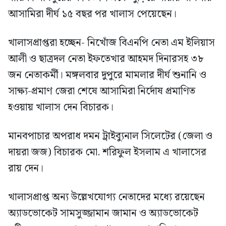
আসামিরা দীর্ঘ ১৫ বছর পর খালাস পেয়েছেন।
খালাসপ্রাপ্তরা হচ্ছেন- নিখোঁজ বিএনপি নেতা এম ইলিয়াস
আলী ও ছাত্রদল নেতা ইফতেখার আহমদ দিনারসহ ৩৮
জন নেতাকর্মী। মঙ্গলবার দুপুরে মামলার দীর্ঘ শুনানি ও
সাক্ষ্য-প্রমাণ জেরা শেষে আসামিরা নির্দোষ প্রমাণিত
হওয়ায় খালাস দেন বিচারক।
মানবপাচার অপরাধ দমন ট্রাইব্যুনাল সিলেটের (জেলা ও
দায়রা জজ) বিচারক মো. শরিফুল ইসলাম এ খালাসের
রায় দেন।
খালাসপ্রাপ্ত অন্য উল্লেখযোগ্য নেতাদের মধ্যে রয়েছেন
অ্যাডভোকেট সামসুজ্জামান জামান ও অ্যাডভোকেট