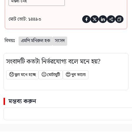
মন্তব্য নেই
মোট ভোট: ১৪৪৯৩





বিষয়ঃ
এমপি মনিরুল হক
সংসদ
সংবাদটি কতটা নির্ভরযোগ্য বলে মনে হয়?
😞
😐
😍
ভুল মনে হচ্ছে
মোটামুটি
খুব ভালো
মন্তব্য করুন