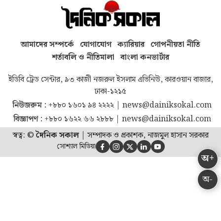
আমাদের সম্পর্কে
যোগাযোগ
ক্যারিয়ার
গোপনীয়তা নীতি
শর্তাবলি ও নীতিমালা
বাংলা কনভার্টার
ইডিবি ট্রেড সেন্টার, ৯৩ কাজী নজরুল ইসলাম এভিনিউ, কারওয়ান বাজার,
ঢাকা-১২১৫
নিউজরুম :
+৮৮০ ১৬০১ ৯৪ ২২২২
|
news@dainiksokal.com
বিজ্ঞাপণ :
+৮৮০ ১৬২২ ৬৬ ২৮৮৮
|
news@dainiksokal.com
স্বত্ব: ©
দৈনিক সকাল
|
সম্পাদক ও প্রকাশক, নাজমুল হাসান সরকার
সোশ্যাল মিডিয়া





অ+
অ-