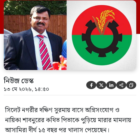
ইফতেখার আহমদ দিনারসহ ৩৮ জন নেতাকর্মী।
মঙ্গলবার দুপুরে মামলার দীর্ঘ শুনানি ও সাক্ষ্য-
প্রমাণ জেরা শেষে আসামিরা নির্দোষ প্রমাণিত
হওয়ায় খালাস দেন বিচারক। মানবপাচার […]
নিউজ ডেস্ক





১৩ মে ২০২৬, ১৪:৫০
সিলেট নগরীর দক্ষিণ সুরমায় বাসে অগ্নিসংযোগ ও
নায়িকা শাবনুরের কথিত পিতাকে পুড়িয়ে মারার মামলায়
আসামিরা দীর্ঘ ১৫ বছর পর খালাস পেয়েছেন।