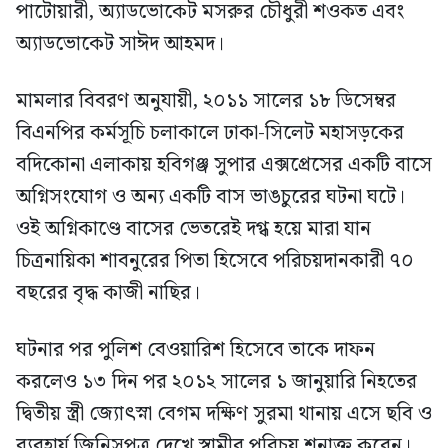
পাটোয়ারী, অ্যাডভোকেট মসরুর চৌধুরী শওকত এবং
অ্যাডভোকেট সাঈদ আহমদ।
মামলার বিবরণ অনুযায়ী, ২০১১ সালের ১৮ ডিসেম্বর
বিএনপির কর্মসূচি চলাকালে ঢাকা-সিলেট মহাসড়কের
বদিকোনা এলাকায় হবিগঞ্জ সুপার এক্সপ্রেসের একটি বাসে
অগ্নিসংযোগ ও অন্য একটি বাস ভাঙচুরের ঘটনা ঘটে।
ওই অগ্নিকাণ্ডে বাসের ভেতরেই দগ্ধ হয়ে মারা যান
চিত্রনায়িকা শাবনুরের পিতা হিসেবে পরিচয়দানকারী ৭০
বছরের বৃদ্ধ কাজী নাছির।
ঘটনার পর পুলিশ বেওয়ারিশ হিসেবে তাকে দাফন
করলেও ১৩ দিন পর ২০১২ সালের ১ জানুয়ারি নিহতের
দ্বিতীয় স্ত্রী জ্যোৎস্না বেগম দক্ষিণ সুরমা থানায় এসে ছবি ও
ব্যবহার্য জিনিসপত্র দেখে স্বামীর পরিচয় শনাক্ত করেন।