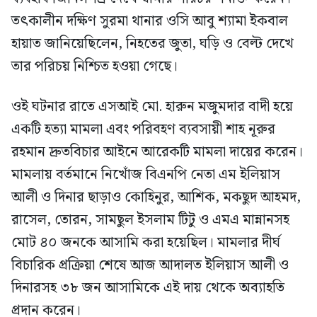
তৎকালীন দক্ষিণ সুরমা থানার ওসি আবু শ্যামা ইকবাল
হায়াত জানিয়েছিলেন, নিহতের জুতা, ঘড়ি ও বেল্ট দেখে
তার পরিচয় নিশ্চিত হওয়া গেছে।
ওই ঘটনার রাতে এসআই মো. হারুন মজুমদার বাদী হয়ে
একটি হত্যা মামলা এবং পরিবহণ ব্যবসায়ী শাহ নূরুর
রহমান দ্রুতবিচার আইনে আরেকটি মামলা দায়ের করেন।
মামলায় বর্তমানে নিখোঁজ বিএনপি নেতা এম ইলিয়াস
আলী ও দিনার ছাড়াও কোহিনুর, আশিক, মকছুদ আহমদ,
রাসেল, তোরন, সামছুল ইসলাম টিটু ও এমএ মান্নানসহ
মোট ৪০ জনকে আসামি করা হয়েছিল। মামলার দীর্ঘ
বিচারিক প্রক্রিয়া শেষে আজ আদালত ইলিয়াস আলী ও
দিনারসহ ৩৮ জন আসামিকে এই দায় থেকে অব্যাহতি
প্রদান করেন।