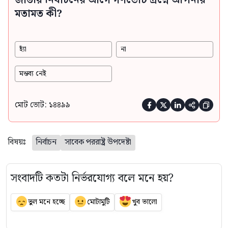
মতামত কী?
হ্যাঁ
না
মন্তব্য নেই
মোট ভোট: ১৪৪৯৯





বিষয়ঃ
নির্বাচন
সাবেক পররাষ্ট্র উপদেষ্টা
সংবাদটি কতটা নির্ভরযোগ্য বলে মনে হয়?
ভুল মনে হচ্ছে
মোটামুটি
খুব ভালো