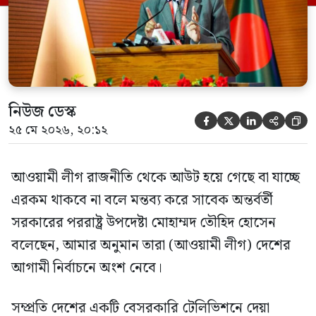
হওয়া অত্যাচার-নিপীড়ন মানুষ ভুলে যাবে এমন
[…]
নিউজ ডেস্ক





২৫ মে ২০২৬, ২০:১২
আওয়ামী লীগ রাজনীতি থেকে আউট হয়ে গেছে বা যাচ্ছে
এরকম থাকবে না বলে মন্তব্য করে সাবেক অন্তর্বর্তী
সরকারের পররাষ্ট্র উপদেষ্টা মোহাম্মদ তৌহিদ হোসেন
বলেছেন, আমার অনুমান তারা (আওয়ামী লীগ) দেশের
আগামী নির্বাচনে অংশ নেবে।
সম্প্রতি দেশের একটি বেসরকারি টেলিভিশনে দেয়া