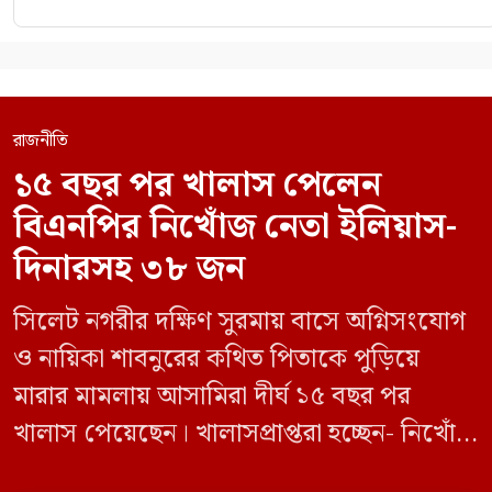
রাজনীতি
১৫ বছর পর খালাস পেলেন
বিএনপির নিখোঁজ নেতা ইলিয়াস-
দিনারসহ ৩৮ জন
সিলেট নগরীর দক্ষিণ সুরমায় বাসে অগ্নিসংযোগ
ও নায়িকা শাবনুরের কথিত পিতাকে পুড়িয়ে
মারার মামলায় আসামিরা দীর্ঘ ১৫ বছর পর
খালাস পেয়েছেন। খালাসপ্রাপ্তরা হচ্ছেন- নিখোঁজ
বিএনপি নেতা এম ইলিয়াস আলী ও ছাত্রদল নেতা