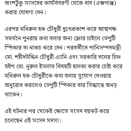
অংশটুকু সংসদের কার্যবিবরণী থেকে বাদ (এক্সপাঞ্জ)
করার ঘোষণা দেন।
এরপর মনিরুল হক চৌধুরী দুঃখপ্রকাশ করে আত্মপক্ষ
সমর্থনে পুনরায় কথা বলার জন্য ফ্লোর চাইলে ডেপুটি
স্পিকার তা নাকচ করে দেন। পরবর্তীতে পানিসম্পদমন্ত্রী
মো. শহীদউদ্দিন চৌধুরী এ্যানি এবং সরকারি দলের চিফ
হুইপ মো. নূরুল ইসলাম বিষয়টি হালকা করার চেষ্টা করে
মনিরুল হক চৌধুরীকে কথা বলার সুযোগ দেওয়ার
অনুরোধ করলেও ডেপুটি স্পিকার তার সিদ্ধান্তে অনড়
থাকেন।
এই ঘটনার পর থেকেই ক্ষোভে সংসদ বয়কট করে
চলেছেন এই সংসদ সদস্য।