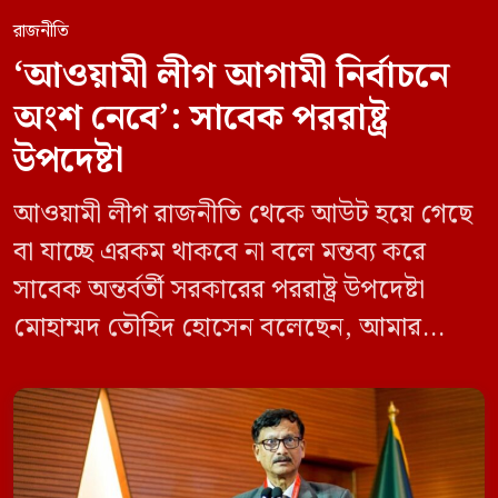
রাজনীতি
‘আওয়ামী লীগ আগামী নির্বাচনে
অংশ নেবে’: সাবেক পররাষ্ট্র
উপদেষ্টা
আওয়ামী লীগ রাজনীতি থেকে আউট হয়ে গেছে
বা যাচ্ছে এরকম থাকবে না বলে মন্তব্য করে
সাবেক অন্তর্বর্তী সরকারের পররাষ্ট্র উপদেষ্টা
মোহাম্মদ তৌহিদ হোসেন বলেছেন, আমার
অনুমান তারা (আওয়ামী লীগ) দেশের আগামী
নির্বাচনে অংশ নেবে। সম্প্রতি দেশের একটি
বেসরকারি টেলিভিশনে দেয়া সাক্ষাৎকারে তিনি
এসব কথা বলেন। আওয়ামী লীগ সরকারের সময়