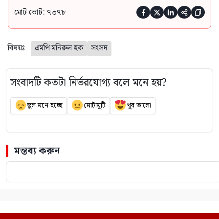
মোট ভোট: ৭৩৭৮





বিষয়ঃ
এমপি মনিরুল হক
সংসদ
সংবাদটি কতটা নির্ভরযোগ্য বলে মনে হয়?
ভুল মনে হচ্ছে
মোটামুটি
খুব ভালো
মন্তব্য করুন