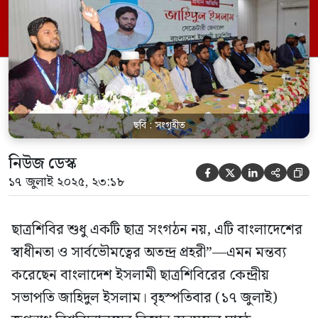
অনুষ্ঠানে প্রধান অতিথির বক্তব্যে তিনি এ কথা
বলেন। জাহিদুল ইসলাম বলেন, “বাংলাদেশ
এখন একটি দিকহীন জাহাজ, যেখানে দক্ষ নাবিক
নেই। দেশের নেতৃত্ব গণমানুষের […]
ছবি : সংগৃহীত
নিউজ ডেস্ক





১৭ জুলাই ২০২৫, ২৩:১৮
ছাত্রশিবির শুধু একটি ছাত্র সংগঠন নয়, এটি বাংলাদেশের
স্বাধীনতা ও সার্বভৌমত্বের অতন্দ্র প্রহরী”—এমন মন্তব্য
করেছেন বাংলাদেশ ইসলামী ছাত্রশিবিরের কেন্দ্রীয়
সভাপতি জাহিদুল ইসলাম। বৃহস্পতিবার (১৭ জুলাই)