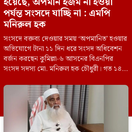
হয়েছে, অপমান হজম না হওয়া
পর্যন্ত সংসদে যাচ্ছি না : এমপি
মনিরুল হক
সংসদে বক্তব্য দেওয়ার সময় ‘অপমানিত’ হওয়ার
অভিযোগে টানা ১১ দিন ধরে সংসদ অধিবেশন
বর্জন করছেন কুমিল্লা-৬ আসনের বিএনপির
সংসদ সদস্য মো. মনিরুল হক চৌধুরী। গত ১৪
জুন ডেপুটি স্পিকার কায়সার কামালের এক
রুলিং ও সিদ্ধান্তের প্রতিবাদে ১৫ থেকে ২৫ জুন
পর্যন্ত তিনি সংসদে যাননি। মনিরুল হক চৌধুরী
বলেন, ‘আমাকে সংসদে অপমান করা হয়েছে।
স্পিকার ফোন […]