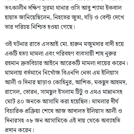
তৎকালীন দক্ষিণ সুরমা থানার ওসি আবু শ্যামা ইকবাল
হায়াত জানিয়েছিলেন, নিহতের জুতা, ঘড়ি ও বেল্ট দেখে
তার পরিচয় নিশ্চিত হওয়া গেছে।
ওই ঘটনার রাতে এসআই মো. হারুন মজুমদার বাদী হয়ে
একটি হত্যা মামলা এবং পরিবহণ ব্যবসায়ী শাহ নূরুর
রহমান দ্রুতবিচার আইনে আরেকটি মামলা দায়ের করেন।
মামলায় বর্তমানে নিখোঁজ বিএনপি নেতা এম ইলিয়াস
আলী ও দিনার ছাড়াও কোহিনুর, আশিক, মকছুদ আহমদ,
রাসেল, তোরন, সামছুল ইসলাম টিটু ও এমএ মান্নানসহ
মোট ৪০ জনকে আসামি করা হয়েছিল। মামলার দীর্ঘ
বিচারিক প্রক্রিয়া শেষে আজ আদালত ইলিয়াস আলী ও
দিনারসহ ৩৮ জন আসামিকে এই দায় থেকে অব্যাহতি
প্রদান করেন।