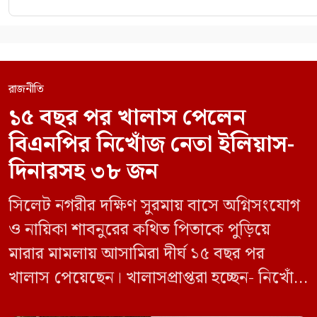
রাজনীতি
১৫ বছর পর খালাস পেলেন
বিএনপির নিখোঁজ নেতা ইলিয়াস-
দিনারসহ ৩৮ জন
সিলেট নগরীর দক্ষিণ সুরমায় বাসে অগ্নিসংযোগ
ও নায়িকা শাবনুরের কথিত পিতাকে পুড়িয়ে
মারার মামলায় আসামিরা দীর্ঘ ১৫ বছর পর
খালাস পেয়েছেন। খালাসপ্রাপ্তরা হচ্ছেন- নিখোঁজ
বিএনপি নেতা এম ইলিয়াস আলী ও ছাত্রদল নেতা