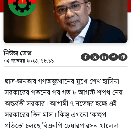
নিষ্পত্তির কার্যক্রম। এতে তৃণমূল থেকে শুরু করে
কেন্দ্র পর্যন্ত নেতাকর্মীদের মধ্যে […]
নিউজ ডেস্ক





০৫ নভেম্বর ২০২৪, ১৮:১৮
ছাত্র-জনতার গণঅভ্যুত্থানের মুখে শেখ হাসিনা
সরকারের পতনের পর গত ৮ আগস্ট শপথ নেয়
অন্তর্বর্তী সরকার। আগামী ৭ নভেম্বর হচ্ছে এই
সরকারের তিন মাস। কিন্তু এখনো ‘কচ্ছপ
গতিতে’ চলছে বিএনপি চেয়ারপারসন খালেদা