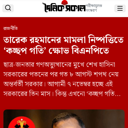
পরীক্ষামূলক


সংস্করণ
রাজনীতি
তারেক রহমানের মামলা নিষ্পত্তিতে
‘কচ্ছপ গতি’ ক্ষোভ বিএনপিতে
ছাত্র-জনতার গণঅভ্যুত্থানের মুখে শেখ হাসিনা
সরকারের পতনের পর গত ৮ আগস্ট শপথ নেয়
অন্তর্বর্তী সরকার। আগামী ৭ নভেম্বর হচ্ছে এই
সরকারের তিন মাস। কিন্তু এখনো ‘কচ্ছপ গতিতে’
চলছে বিএনপি চেয়ারপারসন খালেদা জিয়া ও
ভারপ্রাপ্ত চেয়ারম্যান তারেক রহমানসহ দলটির
নেতাকর্মীদের বিরুদ্ধে করা মামলা প্রত্যাহার অথবা