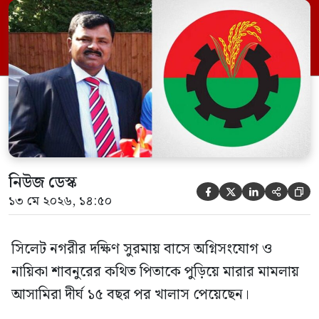
ইফতেখার আহমদ দিনারসহ ৩৮ জন নেতাকর্মী।
মঙ্গলবার দুপুরে মামলার দীর্ঘ শুনানি ও সাক্ষ্য-
প্রমাণ জেরা শেষে আসামিরা নির্দোষ প্রমাণিত
হওয়ায় খালাস দেন বিচারক। মানবপাচার […]
নিউজ ডেস্ক





১৩ মে ২০২৬, ১৪:৫০
সিলেট নগরীর দক্ষিণ সুরমায় বাসে অগ্নিসংযোগ ও
নায়িকা শাবনুরের কথিত পিতাকে পুড়িয়ে মারার মামলায়
আসামিরা দীর্ঘ ১৫ বছর পর খালাস পেয়েছেন।