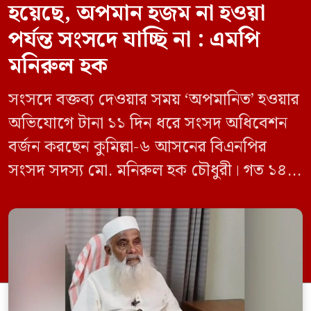
হয়েছে, অপমান হজম না হওয়া
পর্যন্ত সংসদে যাচ্ছি না : এমপি
মনিরুল হক
সংসদে বক্তব্য দেওয়ার সময় ‘অপমানিত’ হওয়ার
অভিযোগে টানা ১১ দিন ধরে সংসদ অধিবেশন
বর্জন করছেন কুমিল্লা-৬ আসনের বিএনপির
সংসদ সদস্য মো. মনিরুল হক চৌধুরী। গত ১৪
জুন ডেপুটি স্পিকার কায়সার কামালের এক
রুলিং ও সিদ্ধান্তের প্রতিবাদে ১৫ থেকে ২৫ জুন
পর্যন্ত তিনি সংসদে যাননি। মনিরুল হক চৌধুরী
বলেন, ‘আমাকে সংসদে অপমান করা হয়েছে।
স্পিকার ফোন […]