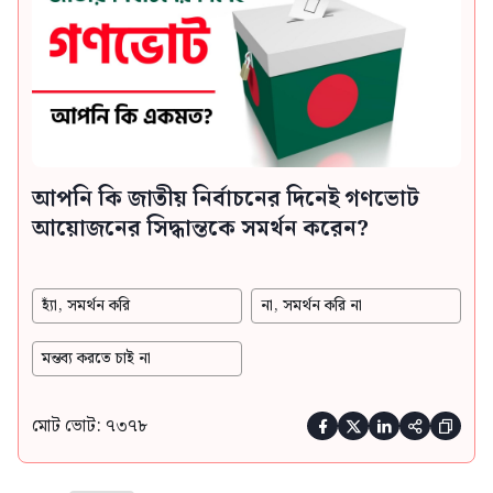
আপনি কি জাতীয় নির্বাচনের দিনেই গণভোট
আয়োজনের সিদ্ধান্তকে সমর্থন করেন?
হ্যাঁ, সমর্থন করি
না, সমর্থন করি না
মন্তব্য করতে চাই না
মোট ভোট: ৭৩৭৮




