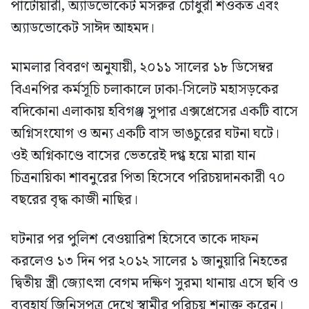
পাটোয়ারী, অ্যাডভোকেট মসরুর চৌধুরী শওকত এবং
অ্যাডভোকেট সাঈদ আহমদ।
মামলার বিবরণ অনুযায়ী, ২০১১ সালের ১৮ ডিসেম্বর
বিএনপির কর্মসূচি চলাকালে ঢাকা-সিলেট মহাসড়কের
বদিকোনা এলাকায় হবিগঞ্জ সুপার এক্সপ্রেসের একটি বাসে
অগ্নিসংযোগ ও অন্য একটি বাস ভাঙচুরের ঘটনা ঘটে।
ওই অগ্নিকাণ্ডে বাসের ভেতরেই দগ্ধ হয়ে মারা যান
চিত্রনায়িকা শাবনুরের পিতা হিসেবে পরিচয়দানকারী ৭০
বছরের বৃদ্ধ কাজী নাছির।
ঘটনার পর পুলিশ বেওয়ারিশ হিসেবে তাকে দাফন
করলেও ১৩ দিন পর ২০১২ সালের ১ জানুয়ারি নিহতের
দ্বিতীয় স্ত্রী জ্যোৎস্না বেগম দক্ষিণ সুরমা থানায় এসে ছবি ও
ব্যবহার্য জিনিসপত্র দেখে স্বামীর পরিচয় শনাক্ত করেন।