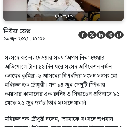
ছবি সংগৃহীত
নিউজ ডেস্ক





২৯ জুন ২০২৬, ১১:০২
সংসদে বক্তব্য দেওয়ার সময় ‘অপমানিত’ হওয়ার
অভিযোগে টানা ১১ দিন ধরে সংসদ অধিবেশন বর্জন
করছেন কুমিল্লা-৬ আসনের বিএনপির সংসদ সদস্য মো.
মনিরুল হক চৌধুরী। গত ১৪ জুন ডেপুটি স্পিকার
কায়সার কামালের এক রুলিং ও সিদ্ধান্তের প্রতিবাদে ১৫
থেকে ২৫ জুন পর্যন্ত তিনি সংসদে যাননি।
মনিরুল হক চৌধুরী বলেন, ‘আমাকে সংসদে অপমান