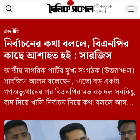
পরীক্ষামূলক


সংস্করণ
রাজনীতি
নির্বাচনের কথা বললে, বিএনপির
কাছে আশাহত হই : সারজিস
জাতীয় নাগরিক পার্টির মুখ্য সংগঠক (উত্তরাঞ্চল)
সারজিস আলম বলেছেন, ‘এতো বড় একটা
গণঅভ্যুত্থানের পর বিএনপির মত বড় দল সবকিছু
বাদ দিয়ে খালি নির্বাচন নিয়ে কথা বললে আমরা
আশাহত হই, বাংলাদেশ আশাহত হয়।’ শুক্রবার
(২৩ মে) সামাজিক যোগাযোগ মাধ্যম ফেসবুকে
নিজের প্রোফাইলে এক পোস্ট তিনি এ মন্তব্য