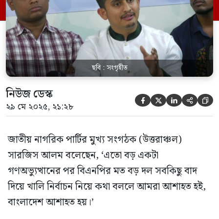
করেন। সারজিস বলেন, ‘এই মুহূর্তে বিএনপি
বাংলাদেশের সবচেয়ে বড় […]
ছবি : সংগৃহীত
নিউজ ডেস্ক





২৯ মে ২০২৫, ২১:২৮
জাতীয় নাগরিক পার্টির মুখ্য সংগঠক (উত্তরাঞ্চল)
সারজিস আলম বলেছেন, ‘এতো বড় একটা
গণঅভ্যুত্থানের পর বিএনপির মত বড় দল সবকিছু বাদ
দিয়ে খালি নির্বাচন নিয়ে কথা বললে আমরা আশাহত হই,
বাংলাদেশ আশাহত হয়।’