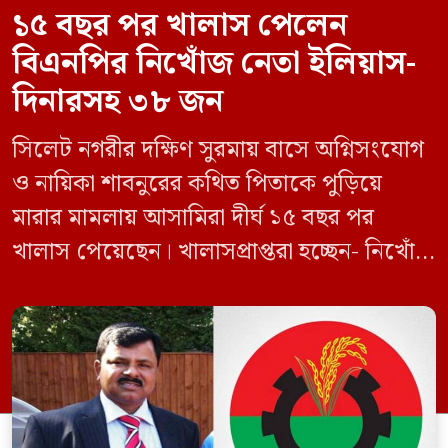
১৫ বছর পর খালাস পেলেন
বিএনপির নিখোঁজ নেতা ইলিয়াস-
দিনারসহ ৩৮ জন
সিলেট নগরীর দক্ষিণ সুরমায় বাসে অগ্নিসংযোগ
ও নায়িকা শাবনুরের কথিত পিতাকে পুড়িয়ে
মারার মামলায় আসামিরা দীর্ঘ ১৫ বছর পর
খালাস পেয়েছেন। খালাসপ্রাপ্তরা হচ্ছেন- নিখোঁজ
বিএনপি নেতা এম ইলিয়াস আলী ও ছাত্রদল নেতা
ইফতেখার আহমদ দিনারসহ ৩৮ জন নেতাকর্মী।
মঙ্গলবার দুপুরে মামলার দীর্ঘ শুনানি ও সাক্ষ্য-
প্রমাণ জেরা শেষে আসামিরা নির্দোষ প্রমাণিত
হওয়ায় খালাস দেন বিচারক। মানবপাচার […]