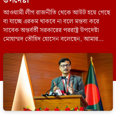
উপদেষ্টা
আওয়ামী লীগ রাজনীতি থেকে আউট হয়ে গেছে
বা যাচ্ছে এরকম থাকবে না বলে মন্তব্য করে
সাবেক অন্তর্বর্তী সরকারের পররাষ্ট্র উপদেষ্টা
মোহাম্মদ তৌহিদ হোসেন বলেছেন, আমার
অনুমান তারা (আওয়ামী লীগ) দেশের আগামী
নির্বাচনে অংশ নেবে। সম্প্রতি দেশের একটি
বেসরকারি টেলিভিশনে দেয়া সাক্ষাৎকারে তিনি
এসব কথা বলেন। আওয়ামী লীগ সরকারের সময়
হওয়া অত্যাচার-নিপীড়ন মানুষ ভুলে যাবে এমন
[…]