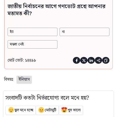
জাতীয় নির্বাচনের আগে গণভোট প্রশ্নে আপনার
মতামত কী?
হ্যাঁ
না
মন্তব্য নেই
মোট ভোট: ১৪৪৯৯





বিষয়ঃ
ইলিয়াস
সংবাদটি কতটা নির্ভরযোগ্য বলে মনে হয়?
ভুল মনে হচ্ছে
মোটামুটি
খুব ভালো