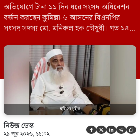
অভিযোগে টানা ১১ দিন ধরে সংসদ অধিবেশন
বর্জন করছেন কুমিল্লা-৬ আসনের বিএনপির
সংসদ সদস্য মো. মনিরুল হক চৌধুরী। গত ১৪
জুন ডেপুটি স্পিকার কায়সার কামালের এক
রুলিং ও সিদ্ধান্তের প্রতিবাদে ১৫ থেকে ২৫ জুন
পর্যন্ত তিনি সংসদে যাননি। মনিরুল হক চৌধুরী
বলেন, ‘আমাকে সংসদে অপমান করা হয়েছে।
স্পিকার ফোন […]
ছবি সংগৃহীত
নিউজ ডেস্ক





২৯ জুন ২০২৬, ১১:০২