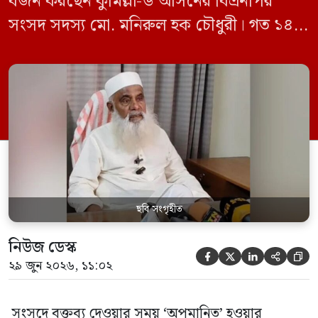
বর্জন করছেন কুমিল্লা-৬ আসনের বিএনপির
সংসদ সদস্য মো. মনিরুল হক চৌধুরী। গত ১৪
জুন ডেপুটি স্পিকার কায়সার কামালের এক
রুলিং ও সিদ্ধান্তের প্রতিবাদে ১৫ থেকে ২৫ জুন
পর্যন্ত তিনি সংসদে যাননি। মনিরুল হক চৌধুরী
বলেন, ‘আমাকে সংসদে অপমান করা হয়েছে।
স্পিকার ফোন […]
ছবি সংগৃহীত
নিউজ ডেস্ক





২৯ জুন ২০২৬, ১১:০২
সংসদে বক্তব্য দেওয়ার সময় ‘অপমানিত’ হওয়ার