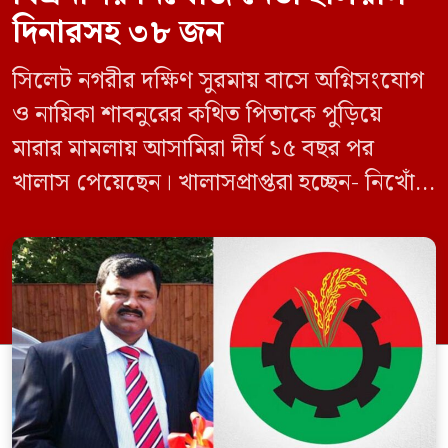
দিনারসহ ৩৮ জন
সিলেট নগরীর দক্ষিণ সুরমায় বাসে অগ্নিসংযোগ
ও নায়িকা শাবনুরের কথিত পিতাকে পুড়িয়ে
মারার মামলায় আসামিরা দীর্ঘ ১৫ বছর পর
খালাস পেয়েছেন। খালাসপ্রাপ্তরা হচ্ছেন- নিখোঁজ
বিএনপি নেতা এম ইলিয়াস আলী ও ছাত্রদল নেতা
ইফতেখার আহমদ দিনারসহ ৩৮ জন নেতাকর্মী।
মঙ্গলবার দুপুরে মামলার দীর্ঘ শুনানি ও সাক্ষ্য-
প্রমাণ জেরা শেষে আসামিরা নির্দোষ প্রমাণিত
হওয়ায় খালাস দেন বিচারক। মানবপাচার […]