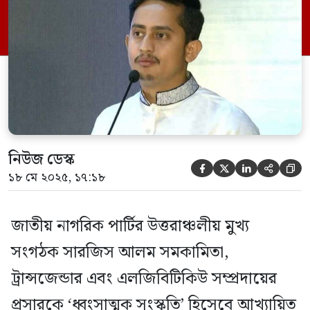
চিকিৎসা করানো উচিত।
নিউজ ডেস্ক





১৮ মে ২০২৫, ১৭:১৮
জাতীয় নাগরিক পার্টির উত্তরাঞ্চলীয় মুখ্য
সংগঠক সারজিস আলম সমকামিতা,
ট্রান্সজেন্ডার এবং এলজিবিটিকিউ সম্প্রদায়ের
প্রসারকে ‘ধ্বংসাত্মক সংস্কৃতি’ হিসেবে আখ্যায়িত