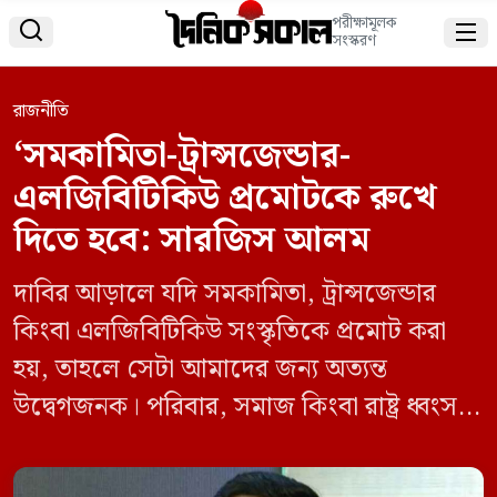
পরীক্ষামূলক


সংস্করণ
রাজনীতি
‘সমকামিতা-ট্রান্সজেন্ডার-
এলজিবিটিকিউ প্রমোটকে রুখে
দিতে হবে: সারজিস আলম
দাবির আড়ালে যদি সমকামিতা, ট্রান্সজেন্ডার
কিংবা এলজিবিটিকিউ সংস্কৃতিকে প্রমোট করা
হয়, তাহলে সেটা আমাদের জন্য অত্যন্ত
উদ্বেগজনক। পরিবার, সমাজ কিংবা রাষ্ট্র ধ্বংস
করার এই মরণব্যাধিগুলো যারা লালন করছে,
তারা মানসিক বিকারগ্রস্ত, এবং তাদের মানসিক