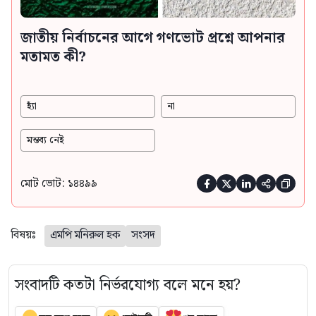
জাতীয় নির্বাচনের আগে গণভোট প্রশ্নে আপনার
মতামত কী?
হ্যাঁ
না
মন্তব্য নেই
মোট ভোট: ১৪৪৯৯





বিষয়ঃ
এমপি মনিরুল হক
সংসদ
সংবাদটি কতটা নির্ভরযোগ্য বলে মনে হয়?