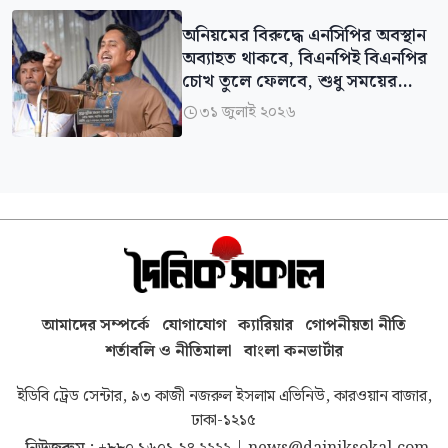
অনিয়মের বিরুদ্ধে এনসিপির অবস্থান
অব্যাহত থাকবে, বিএনপিই বিএনপির
চোখ তুলে ফেলবে, শুধু সময়ের
অপেক্ষা: সারজিস আলম
৩১ জুলাই ২০২৬

আমাদের সম্পর্কে
যোগাযোগ
ক্যারিয়ার
গোপনীয়তা নীতি
শর্তাবলি ও নীতিমালা
বাংলা কনভার্টার
ইডিবি ট্রেড সেন্টার, ৯৩ কাজী নজরুল ইসলাম এভিনিউ, কারওয়ান বাজার,
ঢাকা-১২১৫