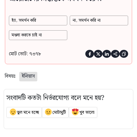
হ্যাঁ, সমর্থন করি
না, সমর্থন করি না
মন্তব্য করতে চাই না
মোট ভোট: ৭৩৭৮





বিষয়ঃ
ইলিয়াস
সংবাদটি কতটা নির্ভরযোগ্য বলে মনে হয়?
ভুল মনে হচ্ছে
মোটামুটি
খুব ভালো