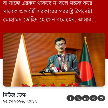
বা যাচ্ছে এরকম থাকবে না বলে মন্তব্য করে
সাবেক অন্তর্বর্তী সরকারের পররাষ্ট্র উপদেষ্টা
মোহাম্মদ তৌহিদ হোসেন বলেছেন, আমার
অনুমান তারা (আওয়ামী লীগ) দেশের আগামী
নির্বাচনে অংশ নেবে। সম্প্রতি দেশের একটি
বেসরকারি টেলিভিশনে দেয়া সাক্ষাৎকারে তিনি
এসব কথা বলেন। আওয়ামী লীগ সরকারের সময়
হওয়া অত্যাচার-নিপীড়ন মানুষ ভুলে যাবে এমন
[…]
নিউজ ডেস্ক





২৫ মে ২০২৬, ২০:১২