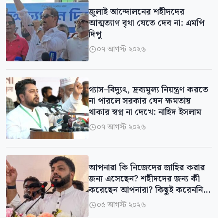
জুলাই আন্দোলনের শহীদদের
আত্মত্যাগ বৃথা যেতে দেব না: এমপি
দিপু
০৭ আগস্ট ২০২৬

গ্যাস–বিদ্যুৎ, দ্রব্যমূল্য নিয়ন্ত্রণ করতে
না পারলে সরকার যেন ক্ষমতায়
থাকার স্বপ্ন না দেখে: নাহিদ ইসলাম
০৭ আগস্ট ২০২৬

আপনারা কি নিজেদের জাহির করার
জন্য এসেছেন? শহীদদের জন্য কী
করেছেন আপনারা? কিছুই করেননি:
ইশরাক
০৫ আগস্ট ২০২৬
