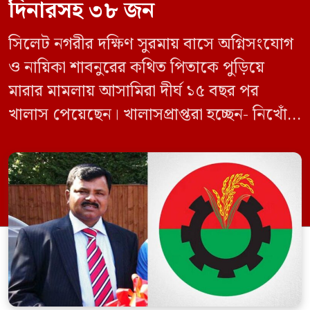
দিনারসহ ৩৮ জন
সিলেট নগরীর দক্ষিণ সুরমায় বাসে অগ্নিসংযোগ
ও নায়িকা শাবনুরের কথিত পিতাকে পুড়িয়ে
মারার মামলায় আসামিরা দীর্ঘ ১৫ বছর পর
খালাস পেয়েছেন। খালাসপ্রাপ্তরা হচ্ছেন- নিখোঁজ
বিএনপি নেতা এম ইলিয়াস আলী ও ছাত্রদল নেতা
ইফতেখার আহমদ দিনারসহ ৩৮ জন নেতাকর্মী।
মঙ্গলবার দুপুরে মামলার দীর্ঘ শুনানি ও সাক্ষ্য-
প্রমাণ জেরা শেষে আসামিরা নির্দোষ প্রমাণিত
হওয়ায় খালাস দেন বিচারক। মানবপাচার […]