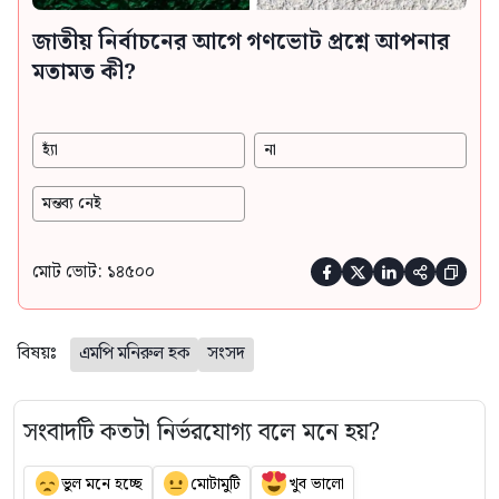
জাতীয় নির্বাচনের আগে গণভোট প্রশ্নে আপনার
মতামত কী?
হ্যাঁ
না
মন্তব্য নেই
মোট ভোট: ১৪৫০০





বিষয়ঃ
এমপি মনিরুল হক
সংসদ
সংবাদটি কতটা নির্ভরযোগ্য বলে মনে হয়?
ভুল মনে হচ্ছে
মোটামুটি
খুব ভালো