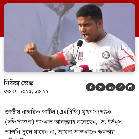
দাঁড়িয়ে আমরা আপনাকে ক্ষমতায় বসিয়েছি!
আমরা আপনার কাছে কোন অনুরোধ করছি না,
কোন দাবি করছি না আমরা আমাদের সিদ্ধান্ত
জানিয়ে দিচ্ছি! “আওয়ামী লীগকে নিষিদ্ধ করতে
হবে। […]
নিউজ ডেস্ক





০৩ মে ২০২৫, ১৩:২২
জাতীয় নাগরিক পার্টির (এনসিপি) মুখ্য সংগঠক
(দক্ষিণাঞ্চল) হাসনাত আবদুল্লাহ বলেছেন, ‘ড. ইউনূস
আপনি ভুলে যাবেন না, আমরা আপনাকে ক্ষমতায়