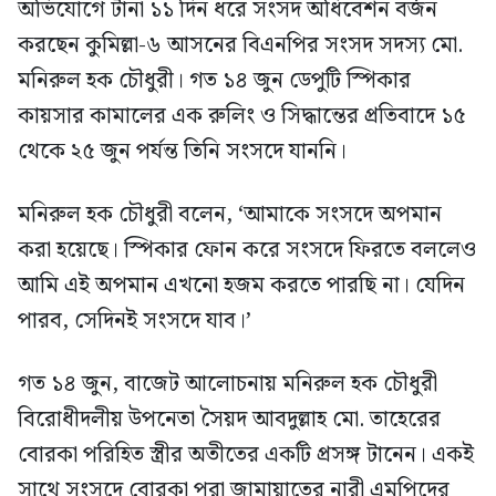
অভিযোগে টানা ১১ দিন ধরে সংসদ অধিবেশন বর্জন
করছেন কুমিল্লা-৬ আসনের বিএনপির সংসদ সদস্য মো.
মনিরুল হক চৌধুরী। গত ১৪ জুন ডেপুটি স্পিকার
কায়সার কামালের এক রুলিং ও সিদ্ধান্তের প্রতিবাদে ১৫
থেকে ২৫ জুন পর্যন্ত তিনি সংসদে যাননি।
মনিরুল হক চৌধুরী বলেন, ‘আমাকে সংসদে অপমান
করা হয়েছে। স্পিকার ফোন করে সংসদে ফিরতে বললেও
আমি এই অপমান এখনো হজম করতে পারছি না। যেদিন
পারব, সেদিনই সংসদে যাব।’
গত ১৪ জুন, বাজেট আলোচনায় মনিরুল হক চৌধুরী
বিরোধীদলীয় উপনেতা সৈয়দ আবদুল্লাহ মো. তাহেরের
বোরকা পরিহিত স্ত্রীর অতীতের একটি প্রসঙ্গ টানেন। একই
সাথে সংসদে বোরকা পরা জামায়াতের নারী এমপিদের