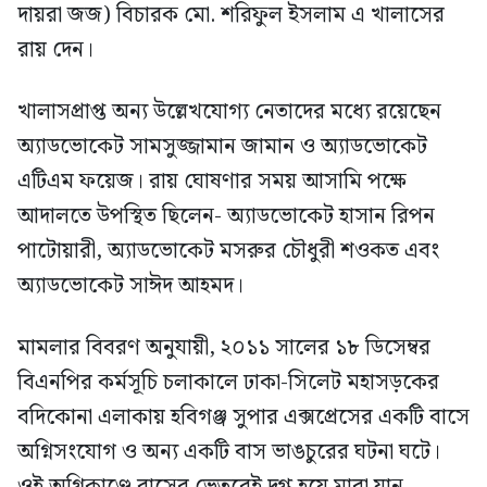
দায়রা জজ) বিচারক মো. শরিফুল ইসলাম এ খালাসের
রায় দেন।
খালাসপ্রাপ্ত অন্য উল্লেখযোগ্য নেতাদের মধ্যে রয়েছেন
অ্যাডভোকেট সামসুজ্জামান জামান ও অ্যাডভোকেট
এটিএম ফয়েজ। রায় ঘোষণার সময় আসামি পক্ষে
আদালতে উপস্থিত ছিলেন- অ্যাডভোকেট হাসান রিপন
পাটোয়ারী, অ্যাডভোকেট মসরুর চৌধুরী শওকত এবং
অ্যাডভোকেট সাঈদ আহমদ।
মামলার বিবরণ অনুযায়ী, ২০১১ সালের ১৮ ডিসেম্বর
বিএনপির কর্মসূচি চলাকালে ঢাকা-সিলেট মহাসড়কের
বদিকোনা এলাকায় হবিগঞ্জ সুপার এক্সপ্রেসের একটি বাসে
অগ্নিসংযোগ ও অন্য একটি বাস ভাঙচুরের ঘটনা ঘটে।
ওই অগ্নিকাণ্ডে বাসের ভেতরেই দগ্ধ হয়ে মারা যান