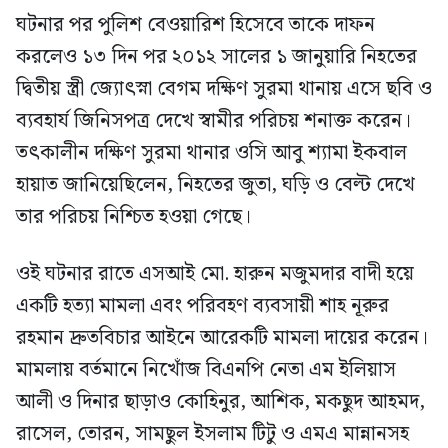
ঘটনার পর পুলিশ বেওয়ারিশ হিসেবে তাকে দাফন
করলেও ১৩ দিন পর ২০১২ সালের ১ জানুয়ারি নিহতের
দ্বিতীয় স্ত্রী জ্যোৎস্না বেগম দক্ষিণ সুরমা থানায় এসে ছবি ও
ব্যবহার্য জিনিসপত্র দেখে স্বামীর পরিচয় শনাক্ত করেন।
তৎকালীন দক্ষিণ সুরমা থানার ওসি আবু শ্যামা ইকবাল
হায়াত জানিয়েছিলেন, নিহতের জুতা, ঘড়ি ও বেল্ট দেখে
তার পরিচয় নিশ্চিত হওয়া গেছে।
ওই ঘটনার রাতে এসআই মো. হারুন মজুমদার বাদী হয়ে
একটি হত্যা মামলা এবং পরিবহণ ব্যবসায়ী শাহ নূরুর
রহমান দ্রুতবিচার আইনে আরেকটি মামলা দায়ের করেন।
মামলায় বর্তমানে নিখোঁজ বিএনপি নেতা এম ইলিয়াস
আলী ও দিনার ছাড়াও কোহিনুর, আশিক, মকছুদ আহমদ,
রাসেল, তোরন, সামছুল ইসলাম টিটু ও এমএ মান্নানসহ