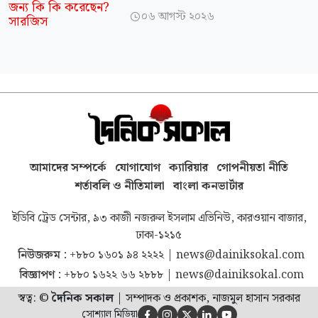
করেছেন? সারজিস
০৬ আগস্ট ২০২৬

আমাদের সম্পর্কে
যোগাযোগ
ক্যারিয়ার
গোপনীয়তা নীতি
শর্তাবলি ও নীতিমালা
বাংলা কনভার্টার
ইডিবি ট্রেড সেন্টার, ৯৩ কাজী নজরুল ইসলাম এভিনিউ, কারওয়ান বাজার,
ঢাকা-১২১৫
নিউজরুম :
+৮৮০ ১৬০১ ৯৪ ২২২২
|
news@dainiksokal.com
বিজ্ঞাপণ :
+৮৮০ ১৬২২ ৬৬ ২৮৮৮
|
news@dainiksokal.com
স্বত্ব: ©
দৈনিক সকাল
|
সম্পাদক ও প্রকাশক, নাজমুল হাসান সরকার
সোশ্যাল মিডিয়া




