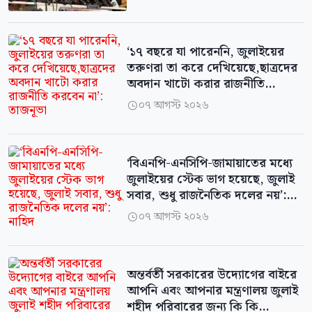
‘১৭ বছরে যা পারেননি, জুলাইয়ের
তরুণরা তা করে দেখিয়েছে,ছাত্রদের
অবদান খাটো করার রাজনীতি
করবেন না’: তাজনূভা
০৭ আগস্ট ২০২৬

‘বিএনপি-এনসিপি-জামায়াতের মধ্যে
জুলাইয়ের স্টেক ভাগ হয়েছে, জুলাই
সবার, শুধু রাজনৈতিক দলের নয়’:
নাহিদ
০৭ আগস্ট ২০২৬

অন্তর্বর্তী সরকারের উদ্যোগের বাইরে
আপনি এবং আপনার মন্ত্রণালয় জুলাই
শহীদ পরিবারের জন্য কি কি