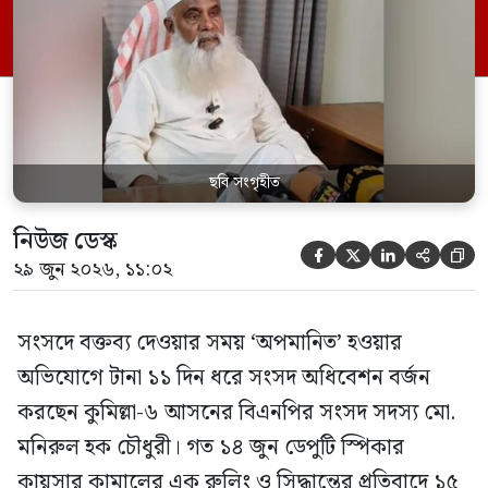
পর্যন্ত তিনি সংসদে যাননি। মনিরুল হক চৌধুরী
বলেন, ‘আমাকে সংসদে অপমান করা হয়েছে।
স্পিকার ফোন […]
ছবি সংগৃহীত
নিউজ ডেস্ক





২৯ জুন ২০২৬, ১১:০২
সংসদে বক্তব্য দেওয়ার সময় ‘অপমানিত’ হওয়ার
অভিযোগে টানা ১১ দিন ধরে সংসদ অধিবেশন বর্জন
করছেন কুমিল্লা-৬ আসনের বিএনপির সংসদ সদস্য মো.
মনিরুল হক চৌধুরী। গত ১৪ জুন ডেপুটি স্পিকার
কায়সার কামালের এক রুলিং ও সিদ্ধান্তের প্রতিবাদে ১৫