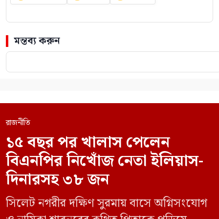
মন্তব্য করুন
রাজনীতি
১৫ বছর পর খালাস পেলেন
বিএনপির নিখোঁজ নেতা ইলিয়াস-
দিনারসহ ৩৮ জন
সিলেট নগরীর দক্ষিণ সুরমায় বাসে অগ্নিসংযোগ