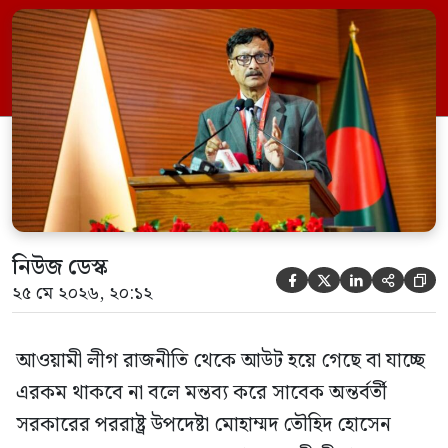
নির্বাচনে অংশ নেবে। সম্প্রতি দেশের একটি
বেসরকারি টেলিভিশনে দেয়া সাক্ষাৎকারে তিনি
এসব কথা বলেন। আওয়ামী লীগ সরকারের সময়
হওয়া অত্যাচার-নিপীড়ন মানুষ ভুলে যাবে এমন
[…]
নিউজ ডেস্ক





২৫ মে ২০২৬, ২০:১২
আওয়ামী লীগ রাজনীতি থেকে আউট হয়ে গেছে বা যাচ্ছে
এরকম থাকবে না বলে মন্তব্য করে সাবেক অন্তর্বর্তী
সরকারের পররাষ্ট্র উপদেষ্টা মোহাম্মদ তৌহিদ হোসেন