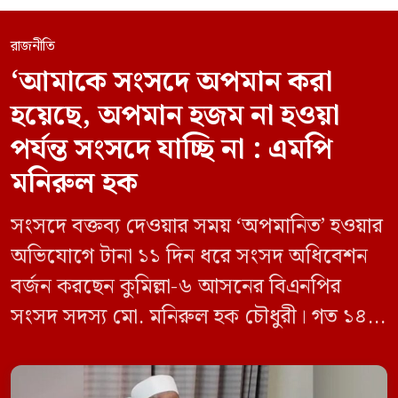
রাজনীতি
‘আমাকে সংসদে অপমান করা
হয়েছে, অপমান হজম না হওয়া
পর্যন্ত সংসদে যাচ্ছি না : এমপি
মনিরুল হক
সংসদে বক্তব্য দেওয়ার সময় ‘অপমানিত’ হওয়ার
অভিযোগে টানা ১১ দিন ধরে সংসদ অধিবেশন
বর্জন করছেন কুমিল্লা-৬ আসনের বিএনপির
সংসদ সদস্য মো. মনিরুল হক চৌধুরী। গত ১৪
জুন ডেপুটি স্পিকার কায়সার কামালের এক
রুলিং ও সিদ্ধান্তের প্রতিবাদে ১৫ থেকে ২৫ জুন