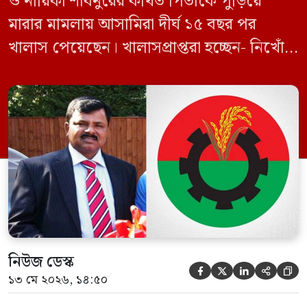
ও নায়িকা শাবনুরের কথিত পিতাকে পুড়িয়ে
মারার মামলায় আসামিরা দীর্ঘ ১৫ বছর পর
খালাস পেয়েছেন। খালাসপ্রাপ্তরা হচ্ছেন- নিখোঁজ
বিএনপি নেতা এম ইলিয়াস আলী ও ছাত্রদল নেতা
ইফতেখার আহমদ দিনারসহ ৩৮ জন নেতাকর্মী।
মঙ্গলবার দুপুরে মামলার দীর্ঘ শুনানি ও সাক্ষ্য-
প্রমাণ জেরা শেষে আসামিরা নির্দোষ প্রমাণিত
হওয়ায় খালাস দেন বিচারক। মানবপাচার […]
নিউজ ডেস্ক





১৩ মে ২০২৬, ১৪:৫০