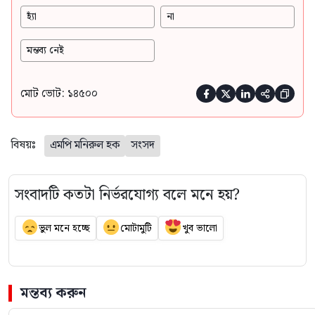
হ্যাঁ
না
মন্তব্য নেই
মোট ভোট: ১৪৫০০





বিষয়ঃ
এমপি মনিরুল হক
সংসদ
সংবাদটি কতটা নির্ভরযোগ্য বলে মনে হয়?
ভুল মনে হচ্ছে
মোটামুটি
খুব ভালো
মন্তব্য করুন