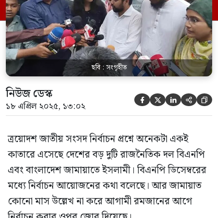
দিয়েছে। সেক্ষেত্রে কিছুটা ভিন্ন প্রস্তাবে
আলোচনার জন্ম দিয়েছে জুলাই গণঅভ্যুত্থানের
নেতৃত্ব দেওয়া তরুণদের উদ্যোগে গঠিত […]
ছবি : সংগৃহীত
নিউজ ডেস্ক





১৮ এপ্রিল ২০২৫, ১৩:০২
ত্রয়োদশ জাতীয় সংসদ নির্বাচন প্রশ্নে অনেকটা একই
কাতারে এসেছে দেশের বড় দুটি রাজনৈতিক দল বিএনপি
এবং বাংলাদেশ জামায়াতে ইসলামী। বিএনপি ডিসেম্বরের
মধ্যে নির্বাচন আয়োজনের কথা বলেছে। আর জামায়াত
কোনো মাস উল্লেখ না করে আগামী রমজানের আগে
নির্বাচন করার ওপর জোর দিয়েছে।