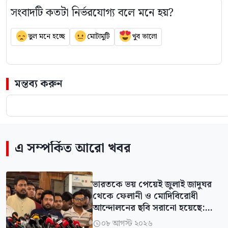
সংবাদটি কতটা নির্ভরযোগ্য বলে মনে হয়?
ভুল মনে হচ্ছে
মোটামুটি
খুব ভালো
মন্তব্য করুন
এ সম্পর্কিত আরো খবর
ভারতকে ভয় পেয়েই জুলাই জাদুঘর
থেকে ফেলানী ও মোদিবিরোধী
আন্দোলনের ছবি সরানো হয়েছে:
নাহিদ
০৮ আগস্ট ২০২৬
