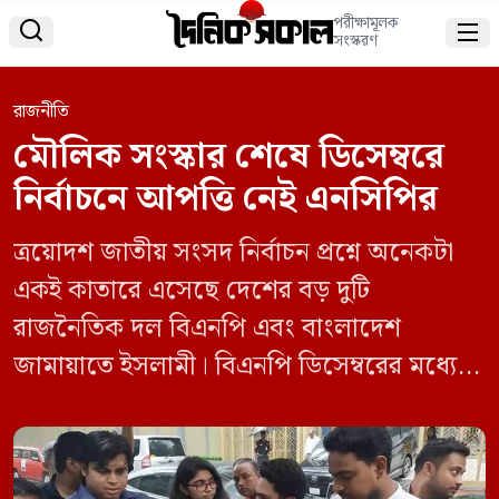
পরীক্ষামূলক


সংস্করণ
রাজনীতি
মৌলিক সংস্কার শেষে ডিসেম্বরে
নির্বাচনে আপত্তি নেই এনসিপির
ত্রয়োদশ জাতীয় সংসদ নির্বাচন প্রশ্নে অনেকটা
একই কাতারে এসেছে দেশের বড় দুটি
রাজনৈতিক দল বিএনপি এবং বাংলাদেশ
জামায়াতে ইসলামী। বিএনপি ডিসেম্বরের মধ্যে
নির্বাচন আয়োজনের কথা বলেছে। আর
জামায়াত কোনো মাস উল্লেখ না করে আগামী
রমজানের আগে নির্বাচন করার ওপর জোর