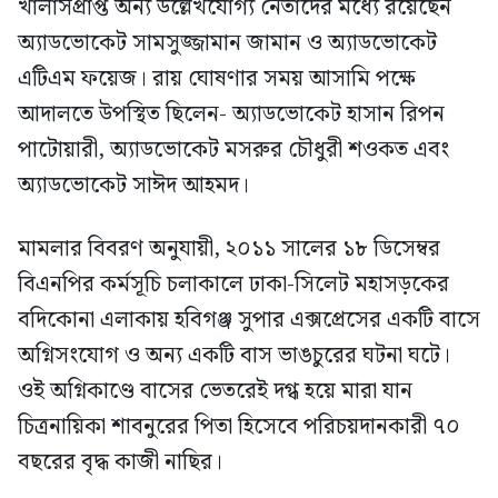
খালাসপ্রাপ্ত অন্য উল্লেখযোগ্য নেতাদের মধ্যে রয়েছেন
অ্যাডভোকেট সামসুজ্জামান জামান ও অ্যাডভোকেট
এটিএম ফয়েজ। রায় ঘোষণার সময় আসামি পক্ষে
আদালতে উপস্থিত ছিলেন- অ্যাডভোকেট হাসান রিপন
পাটোয়ারী, অ্যাডভোকেট মসরুর চৌধুরী শওকত এবং
অ্যাডভোকেট সাঈদ আহমদ।
মামলার বিবরণ অনুযায়ী, ২০১১ সালের ১৮ ডিসেম্বর
বিএনপির কর্মসূচি চলাকালে ঢাকা-সিলেট মহাসড়কের
বদিকোনা এলাকায় হবিগঞ্জ সুপার এক্সপ্রেসের একটি বাসে
অগ্নিসংযোগ ও অন্য একটি বাস ভাঙচুরের ঘটনা ঘটে।
ওই অগ্নিকাণ্ডে বাসের ভেতরেই দগ্ধ হয়ে মারা যান
চিত্রনায়িকা শাবনুরের পিতা হিসেবে পরিচয়দানকারী ৭০
বছরের বৃদ্ধ কাজী নাছির।