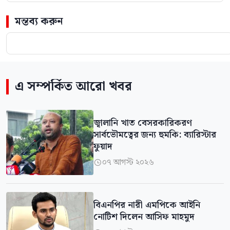
মন্তব্য করুন
এ সম্পর্কিত আরো খবর
জ্বালানি খাত বেসরকারিকরণ
সার্বভৌমত্বের জন্য হুমকি: ব্যারিস্টার
ফুয়াদ
০৭ আগস্ট ২০২৬

বিএনপির নারী এমপিকে আইনি
নোটিশ দিলেন আসিফ মাহমুদ