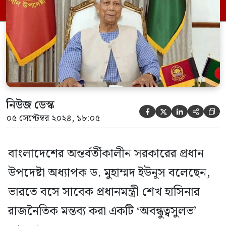
প্রত্যর্পণের আবেদন করার আগ পর্যন্ত দুই দেশের
মধ্যে অস্বস্তি এড়াতে শেখ হাসিনাকে চুপ থাকতে
হবে। তিনি বলেন, […]
নিউজ ডেস্ক





০৫ সেপ্টেম্বর ২০২৪, ১৮:০৫
বাংলাদেশের অন্তর্বর্তীকালীন সরকারের প্রধান
উপদেষ্টা অধ্যাপক ড. মুহাম্মদ ইউনূস বলেছেন,
ভারতে বসে সাবেক প্রধানমন্ত্রী শেখ হাসিনার
রাজনৈতিক মন্তব্য করা একটি ‘অবন্ধুত্বসুলভ’