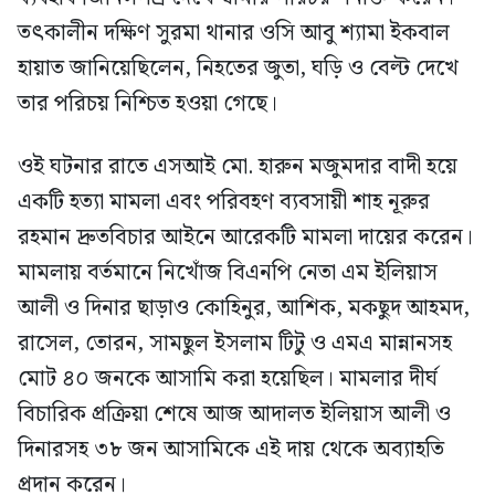
তৎকালীন দক্ষিণ সুরমা থানার ওসি আবু শ্যামা ইকবাল
হায়াত জানিয়েছিলেন, নিহতের জুতা, ঘড়ি ও বেল্ট দেখে
তার পরিচয় নিশ্চিত হওয়া গেছে।
ওই ঘটনার রাতে এসআই মো. হারুন মজুমদার বাদী হয়ে
একটি হত্যা মামলা এবং পরিবহণ ব্যবসায়ী শাহ নূরুর
রহমান দ্রুতবিচার আইনে আরেকটি মামলা দায়ের করেন।
মামলায় বর্তমানে নিখোঁজ বিএনপি নেতা এম ইলিয়াস
আলী ও দিনার ছাড়াও কোহিনুর, আশিক, মকছুদ আহমদ,
রাসেল, তোরন, সামছুল ইসলাম টিটু ও এমএ মান্নানসহ
মোট ৪০ জনকে আসামি করা হয়েছিল। মামলার দীর্ঘ
বিচারিক প্রক্রিয়া শেষে আজ আদালত ইলিয়াস আলী ও
দিনারসহ ৩৮ জন আসামিকে এই দায় থেকে অব্যাহতি
প্রদান করেন।