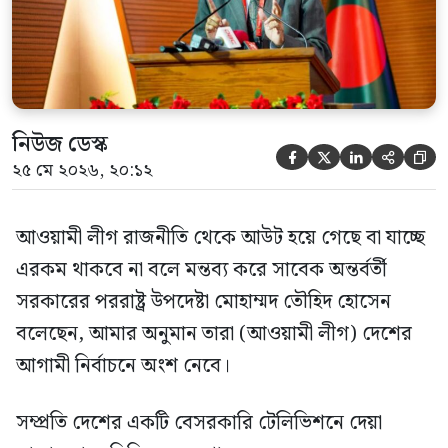
হওয়া অত্যাচার-নিপীড়ন মানুষ ভুলে যাবে এমন
[…]
নিউজ ডেস্ক





২৫ মে ২০২৬, ২০:১২
আওয়ামী লীগ রাজনীতি থেকে আউট হয়ে গেছে বা যাচ্ছে
এরকম থাকবে না বলে মন্তব্য করে সাবেক অন্তর্বর্তী
সরকারের পররাষ্ট্র উপদেষ্টা মোহাম্মদ তৌহিদ হোসেন
বলেছেন, আমার অনুমান তারা (আওয়ামী লীগ) দেশের
আগামী নির্বাচনে অংশ নেবে।
সম্প্রতি দেশের একটি বেসরকারি টেলিভিশনে দেয়া