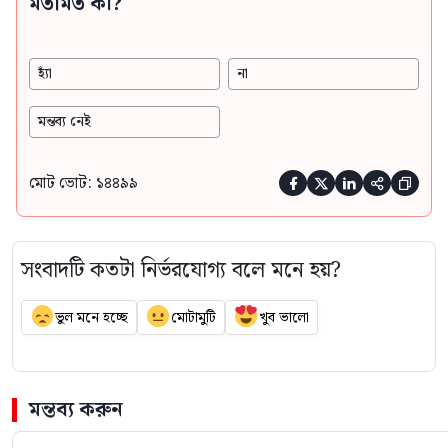
মতামত কী?
হ্যাঁ
না
মন্তব্য নেই
মোট ভোট: ১৪৪৯৯





সংবাদটি কতটা নির্ভরযোগ্য বলে মনে হয়?
ভুল মনে হচ্ছে
মোটামুটি
খুব ভালো
মন্তব্য করুন