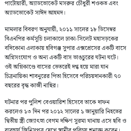
পাটোয়ারী, অ্যাডভোকেট মসরুর চৌধুরী শওকত এবং
অ্যাডভোকেট সাঈদ আহমদ।
মামলার বিবরণ অনুযায়ী, ২০১১ সালের ১৮ ডিসেম্বর
বিএনপির কর্মসূচি চলাকালে ঢাকা-সিলেট মহাসড়কের
বদিকোনা এলাকায় হবিগঞ্জ সুপার এক্সপ্রেসের একটি বাসে
অগ্নিসংযোগ ও অন্য একটি বাস ভাঙচুরের ঘটনা ঘটে।
ওই অগ্নিকাণ্ডে বাসের ভেতরেই দগ্ধ হয়ে মারা যান
চিত্রনায়িকা শাবনুরের পিতা হিসেবে পরিচয়দানকারী ৭০
বছরের বৃদ্ধ কাজী নাছির।
ঘটনার পর পুলিশ বেওয়ারিশ হিসেবে তাকে দাফন
করলেও ১৩ দিন পর ২০১২ সালের ১ জানুয়ারি নিহতের
দ্বিতীয় স্ত্রী জ্যোৎস্না বেগম দক্ষিণ সুরমা থানায় এসে ছবি ও
ব্যবহার্য জিনিসপত্র দেখে স্বামীর পরিচয় শনাক্ত করেন।