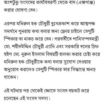
অংশটুকু সংসদের কার্যবিবরণী থেকে বাদ (এক্সপাঞ্জ)
করার ঘোষণা দেন।
এরপর মনিরুল হক চৌধুরী দুঃখপ্রকাশ করে আত্মপক্ষ
সমর্থনে পুনরায় কথা বলার জন্য ফ্লোর চাইলে ডেপুটি
স্পিকার তা নাকচ করে দেন। পরবর্তীতে পানিসম্পদমন্ত্রী
মো. শহীদউদ্দিন চৌধুরী এ্যানি এবং সরকারি দলের চিফ
হুইপ মো. নূরুল ইসলাম বিষয়টি হালকা করার চেষ্টা করে
মনিরুল হক চৌধুরীকে কথা বলার সুযোগ দেওয়ার
অনুরোধ করলেও ডেপুটি স্পিকার তার সিদ্ধান্তে অনড়
থাকেন।
এই ঘটনার পর থেকেই ক্ষোভে সংসদ বয়কট করে
চলেছেন এই সংসদ সদস্য।