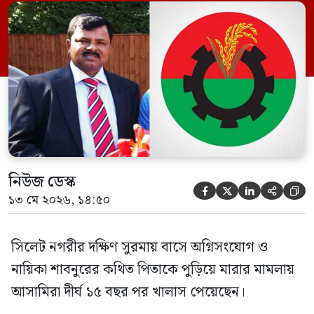
ইফতেখার আহমদ দিনারসহ ৩৮ জন নেতাকর্মী।
মঙ্গলবার দুপুরে মামলার দীর্ঘ শুনানি ও সাক্ষ্য-
প্রমাণ জেরা শেষে আসামিরা নির্দোষ প্রমাণিত
হওয়ায় খালাস দেন বিচারক। মানবপাচার […]
নিউজ ডেস্ক





১৩ মে ২০২৬, ১৪:৫০
সিলেট নগরীর দক্ষিণ সুরমায় বাসে অগ্নিসংযোগ ও
নায়িকা শাবনুরের কথিত পিতাকে পুড়িয়ে মারার মামলায়
আসামিরা দীর্ঘ ১৫ বছর পর খালাস পেয়েছেন।