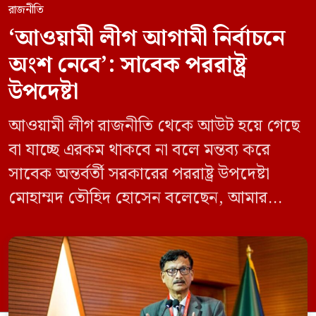
রাজনীতি
‘আওয়ামী লীগ আগামী নির্বাচনে
অংশ নেবে’: সাবেক পররাষ্ট্র
উপদেষ্টা
আওয়ামী লীগ রাজনীতি থেকে আউট হয়ে গেছে
বা যাচ্ছে এরকম থাকবে না বলে মন্তব্য করে
সাবেক অন্তর্বর্তী সরকারের পররাষ্ট্র উপদেষ্টা
মোহাম্মদ তৌহিদ হোসেন বলেছেন, আমার
অনুমান তারা (আওয়ামী লীগ) দেশের আগামী
নির্বাচনে অংশ নেবে। সম্প্রতি দেশের একটি
বেসরকারি টেলিভিশনে দেয়া সাক্ষাৎকারে তিনি
এসব কথা বলেন। আওয়ামী লীগ সরকারের সময়