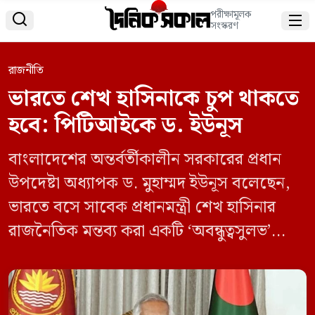
পরীক্ষামূলক


সংস্করণ
রাজনীতি
ভারতে শেখ হাসিনাকে চুপ থাকতে
হবে: পিটিআইকে ড. ইউনূস
বাংলাদেশের অন্তর্বর্তীকালীন সরকারের প্রধান
উপদেষ্টা অধ্যাপক ড. মুহাম্মদ ইউনূস বলেছেন,
ভারতে বসে সাবেক প্রধানমন্ত্রী শেখ হাসিনার
রাজনৈতিক মন্তব্য করা একটি ‘অবন্ধুত্বসুলভ’
আচরণ। ভারতের প্রেস ট্রাস্ট অফ ইন্ডিয়াকে
(পিটিআই) দেওয়া সাক্ষাৎকারে প্রধান উপদেষ্টা
বলেন, ভারতের কাছে ঢাকা শেখ হাসিনাকে