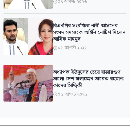
০৭ আগস্ট ২০২৬

বিএনপির সংরক্ষিত নারী আসনের
সংসদ সদস্যকে আইনি নোটিশ দিলেন
আসিফ মাহমুদ
০৬ আগস্ট ২০২৬

অধ্যাপক ইউনূসের চেয়ে হাজারগুণ
ভালো দেশ চালাচ্ছেন তারেক রহমান:
কাদের সিদ্দিকী
০৬ আগস্ট ২০২৬
