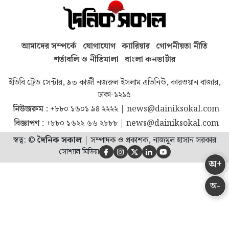
আমাদের সম্পর্কে
যোগাযোগ
ক্যারিয়ার
গোপনীয়তা নীতি
শর্তাবলি ও নীতিমালা
বাংলা কনভার্টার
ইডিবি ট্রেড সেন্টার, ৯৩ কাজী নজরুল ইসলাম এভিনিউ, কারওয়ান বাজার,
ঢাকা-১২১৫
নিউজরুম :
+৮৮০ ১৬০১ ৯৪ ২২২২
|
news@dainiksokal.com
বিজ্ঞাপণ :
+৮৮০ ১৬২২ ৬৬ ২৮৮৮
|
news@dainiksokal.com
স্বত্ব: ©
দৈনিক সকাল
|
সম্পাদক ও প্রকাশক, নাজমুল হাসান সরকার
সোশ্যাল মিডিয়া





অ+
অ-