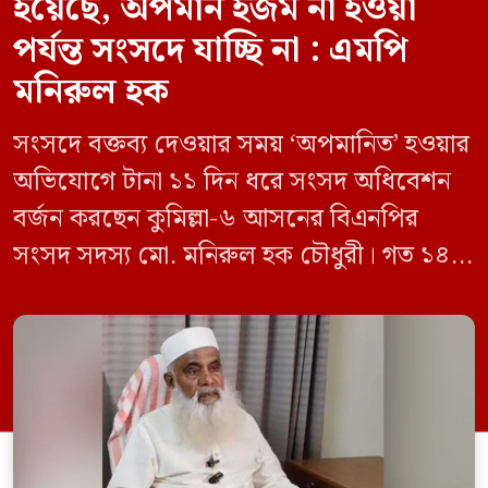
হয়েছে, অপমান হজম না হওয়া
পর্যন্ত সংসদে যাচ্ছি না : এমপি
মনিরুল হক
সংসদে বক্তব্য দেওয়ার সময় ‘অপমানিত’ হওয়ার
অভিযোগে টানা ১১ দিন ধরে সংসদ অধিবেশন
বর্জন করছেন কুমিল্লা-৬ আসনের বিএনপির
সংসদ সদস্য মো. মনিরুল হক চৌধুরী। গত ১৪
জুন ডেপুটি স্পিকার কায়সার কামালের এক
রুলিং ও সিদ্ধান্তের প্রতিবাদে ১৫ থেকে ২৫ জুন
পর্যন্ত তিনি সংসদে যাননি। মনিরুল হক চৌধুরী
বলেন, ‘আমাকে সংসদে অপমান করা হয়েছে।
স্পিকার ফোন […]