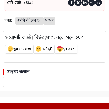
মোট ভোট: ১৪৪৯৯





বিষয়ঃ
এমপি মনিরুল হক
সংসদ
সংবাদটি কতটা নির্ভরযোগ্য বলে মনে হয়?
ভুল মনে হচ্ছে
মোটামুটি
খুব ভালো
মন্তব্য করুন