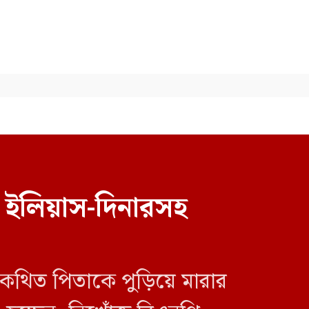
 ইলিয়াস-দিনারসহ
দুই ঘণ্টার ব্যবধানে সড়কে ঝরল ১৬
প্রাণ
 কথিত পিতাকে পুড়িয়ে মারার