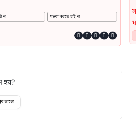
ি না
মন্তব্য করতে চাই না





ে হয়?
ুব ভালো