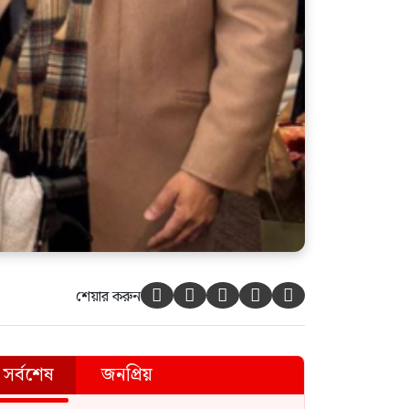
শেয়ার করুন





সর্বশেষ
জনপ্রিয়