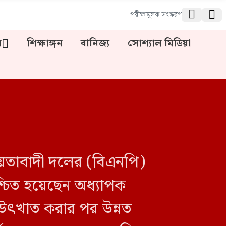


পরীক্ষামূলক সংস্করণ
ন
শিক্ষাঙ্গন
বানিজ্য
সোশ্যাল মিডিয়া
তীয়তাবাদী দলের (বিএনপি)
্চিত হয়েছেন অধ্যাপক
 উৎখাত করার পর উন্নত