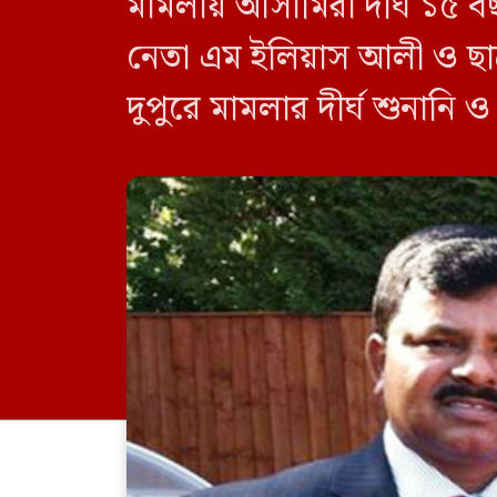
মামলায় আসামিরা দীর্ঘ ১৫ ব
নেতা এম ইলিয়াস আলী ও ছা
দুপুরে মামলার দীর্ঘ শুনানি 
দেন বিচারক। মানবপাচার [