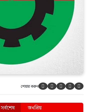
জিপিএস ব্যবহার ছাড়াই মার্কিন
ঘাঁটিতে নিখুঁত হামলা চালান ইরানি
পাইলটরা
শেয়ার করুন





সর্বশেষ
জনপ্রিয়
রাজধানীতে ৫৭ লাখ টাকার জাল