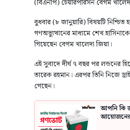
(বিএনপি) চেয়ারপারসন বেগম খালেদ
বুধবার (৮ জানুয়ারি) বিষয়টি নিশ্চি
গণঅভ্যুত্থানের মাধ্যমে শেখ হাসিনাক
গিয়েছেন বেগম খালেদা জিয়া।
এই সুবাদে দীর্ঘ ৭ বছর পর লন্ডনের হ
তারেক রহমান। এরপর তিনি নিজে ড্রাই
গেছেন।
আপনি কি জ
আয়োজনের স