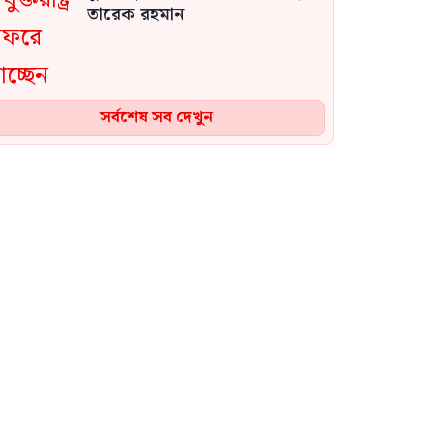
তারেক রহমান
সর্বশেষ সব দেখুন
‘বিএনপি-এনসিপি-জামায়াতের মধ্যে
জুলাইয়ের স্টেক ভাগ হয়েছে,
জুলাই সবার, শুধু রাজনৈতিক
দলের নয়’: নাহিদ