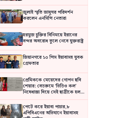
জুলাই স্মৃতি জাদুঘর পরিদর্শন
করলেন এনসিপি নেতারা
হরমুজ চুক্তির বিনিময়ে ইরানের
বন্দর অবরোধ তুলে নেবে যুক্তরাষ্ট্র
জিয়ানগরে ১০ পিস ইয়াবাসহ যুবক
গ্রেফতার
প্রেমিককে মেয়েদের গোপন ছবি
শেয়ার: বেডরুমে ‘ভিডিও কল’
নিষেধাজ্ঞা দিয়ে সেই ছাত্রীকে হল
থেকে বহিষ্কার
‎পেটে করে ইয়াবা পাচার,৮
এপিবিএনের অভিযানে ইয়াবাসহ