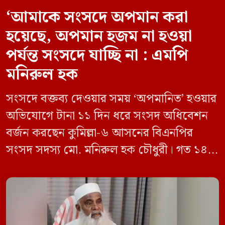
‘আমাকে সংসদে অপমান করা
হয়েছে, অপমান হজম না হওয়া
পর্যন্ত সংসদে যাচ্ছি না : এমপি
মনিরুল হক
সংসদে বক্তব্য দেওয়ার সময় ‘অপমানিত’ হওয়ার
অভিযোগে টানা ১১ দিন ধরে সংসদ অধিবেশন
বর্জন করছেন কুমিল্লা-৬ আসনের বিএনপির
সংসদ সদস্য মো. মনিরুল হক চৌধুরী। গত ১৪
জুন ডেপুটি স্পিকার কায়সার কামালের এক
রুলিং ও সিদ্ধান্তের প্রতিবাদে ১৫ থেকে ২৫ জুন
পর্যন্ত তিনি সংসদে যাননি। মনিরুল হক চৌধুরী
বলেন, ‘আমাকে সংসদে অপমান করা হয়েছে।