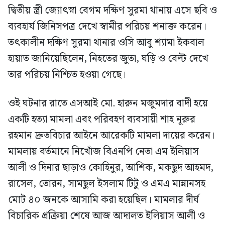
দ্বিতীয় স্ত্রী জ্যোৎস্না বেগম দক্ষিণ সুরমা থানায় এসে ছবি ও
ব্যবহার্য জিনিসপত্র দেখে স্বামীর পরিচয় শনাক্ত করেন।
তৎকালীন দক্ষিণ সুরমা থানার ওসি আবু শ্যামা ইকবাল
হায়াত জানিয়েছিলেন, নিহতের জুতা, ঘড়ি ও বেল্ট দেখে
তার পরিচয় নিশ্চিত হওয়া গেছে।
ওই ঘটনার রাতে এসআই মো. হারুন মজুমদার বাদী হয়ে
একটি হত্যা মামলা এবং পরিবহণ ব্যবসায়ী শাহ নূরুর
রহমান দ্রুতবিচার আইনে আরেকটি মামলা দায়ের করেন।
মামলায় বর্তমানে নিখোঁজ বিএনপি নেতা এম ইলিয়াস
আলী ও দিনার ছাড়াও কোহিনুর, আশিক, মকছুদ আহমদ,
রাসেল, তোরন, সামছুল ইসলাম টিটু ও এমএ মান্নানসহ
মোট ৪০ জনকে আসামি করা হয়েছিল। মামলার দীর্ঘ
বিচারিক প্রক্রিয়া শেষে আজ আদালত ইলিয়াস আলী ও