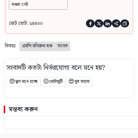
মন্তব্য নেই
মোট ভোট: ১৪৫০০





বিষয়ঃ
এমপি মনিরুল হক
সংসদ
সংবাদটি কতটা নির্ভরযোগ্য বলে মনে হয়?
😞
😐
😍
ভুল মনে হচ্ছে
মোটামুটি
খুব ভালো
মন্তব্য করুন