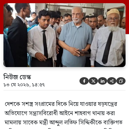
বিচারককে বলেন, ‘আমি আদালতে আসবো,
হাজিরা দেবো। আমাদের আসতে ভালো লাগে,
অভ্যাস হয়ে গেছে।’ বুধবার (১৩ মে) সকালে
শুনানি শেষে ঢাকার মেট্রোপলিটন ম্যাজিস্ট্রেট
আদালতের বিচারক জুয়েল রানা […]
নিউজ ডেস্ক





১৩ মে ২০২৬, ১৪:৫৭
দেশকে সশস্ত্র সংগ্রামের দিকে নিয়ে যাওয়ার ষড়যন্ত্রের
অভিযোগে সন্ত্রাসবিরোধী আইনে শাহবাগ থানায় করা
মামলায় সাবেক মন্ত্রী আব্দুল লতিফ সিদ্দিকীকে ব্যক্তিগত