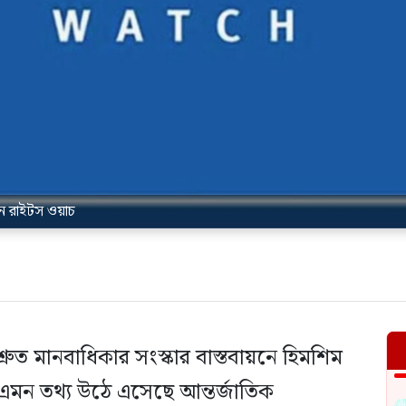
যান রাইটস ওয়াচ
িশ্রুত মানবাধিকার সংস্কার বাস্তবায়নে হিমশিম
র। এমন তথ্য উঠে এসেছে আন্তর্জাতিক