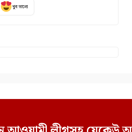
খুব ভালো
বাচনে আওয়ামী লীগসহ যেকেউ অ