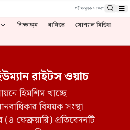


পরীক্ষামূলক সংস্করণ
শিক্ষাঙ্গন
বানিজ্য
সোশ্যাল মিডিয়া
হিউম্যান রাইটস ওয়াচ
তবায়নে হিমশিম খাচ্ছে
মানবাধিকার বিষয়ক সংস্থা
 (৪ ফেব্রুয়ারি) প্রতিবেদনটি