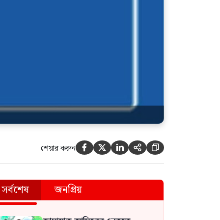
শেয়ার করুন





সর্বশেষ
জনপ্রিয়