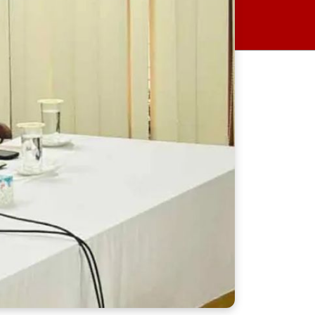
রিপন র্যাবের হাতে গ্রেপ্তার
জীবনের সব অর্জনের ওপরে
সাংবাদিকতা: এনামুল হক বাবুলের
চার দশকের অভিযাত্রা