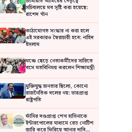
জামায়াত আমিরের নেতৃত্বে
সচিবালয়ে মব সৃষ্টি করা হয়েছে:
রাশেদ খাঁন
কাঠামোগত সংস্কার না করা হলে
এই সরকারও স্বৈরাচারী হবে: নাহিদ
ইসলাম
মঞ্চে ছেড়ে নেতাকর্মীদের সারিতে
বসে মতবিনিময় করলেন শিক্ষামন্ত্রী
মুক্তিযুদ্ধ জনতার ছিলো, কোনো
রাজনৈতিক দলের নয়: ভারপ্রাপ্ত
রাষ্ট্রপতি
ফাঁসির দণ্ডপ্রাপ্ত শেখ হাসিনাকে
ইন্টারপোলের মাধ্যমে রেড নোটিশ
জারি করে ফিরিয়ে আনার দাবি