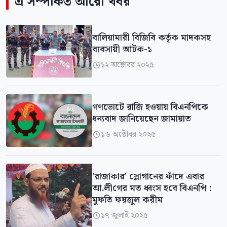
এ সম্পর্কিত আরো খবর
বালিয়ামারী বিজিবি কর্তৃক মাদকসহ
ব্যবসায়ী আটক-১
১২ অক্টোবর ২০২৫

গণভোটে রাজি হওয়ায় বিএনপিকে
ধন্যবাদ জানিয়েছেন জামায়াত
১৬ অক্টোবর ২০২৫

'রাজাকার' স্লোগানের ফাঁদে এবার
আ.লী‌গের মত ধ্বংস হ‌বে বিএন‌পি :
মুফ‌তি ফয়জুল ক‌রীম
১৭ জুলাই ২০২৫
