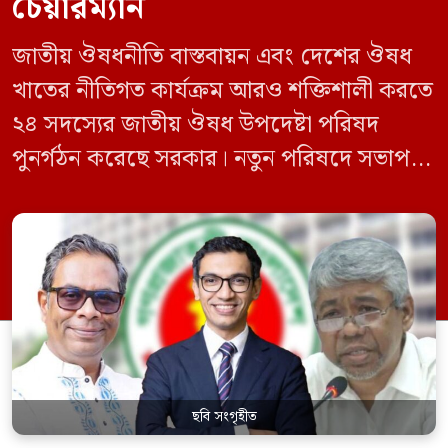
চেয়ারম্যান
জাতীয় ঔষধনীতি বাস্তবায়ন এবং দেশের ঔষধ
খাতের নীতিগত কার্যক্রম আরও শক্তিশালী করতে
২৪ সদস্যের জাতীয় ঔষধ উপদেষ্টা পরিষদ
পুনর্গঠন করেছে সরকার। নতুন পরিষদে সভাপতি
হিসেবে দায়িত্ব পালন করবেন স্বাস্থ্য ও পরিবার
কল্যাণমন্ত্রী এবং সদস্য সচিব থাকবেন স্বাস্থ্য ও
পরিবার কল্যাণ মন্ত্রণালয়ের সচিব। একই সঙ্গে
স্বাস্থ্য প্রতিমন্ত্রী, বাংলাদেশ বিনিয়োগ উন্নয়ন
কর্তৃপক্ষ (বিডা)-এর নির্বাহী চেয়ারম্যান এবং
জাতীয় […]
ছবি সংগৃহীত