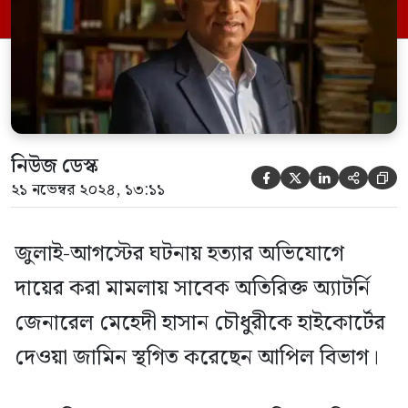
আগস্টের ঘটনায় হত্যার অভিযোগে দায়ের করা
মামলায় সাবেক অতিরিক্ত অ্যাটর্নি জেনারেল
মেহেদী হাসান চৌধুরীকে ৬ […]
নিউজ ডেস্ক





২১ নভেম্বর ২০২৪, ১৩:১১
জুলাই-আগস্টের ঘটনায় হত্যার অভিযোগে
দায়ের করা মামলায় সাবেক অতিরিক্ত অ্যাটর্নি
জেনারেল মেহেদী হাসান চৌধুরীকে হাইকোর্টের
দেওয়া জামিন স্থগিত করেছেন আপিল বিভাগ।