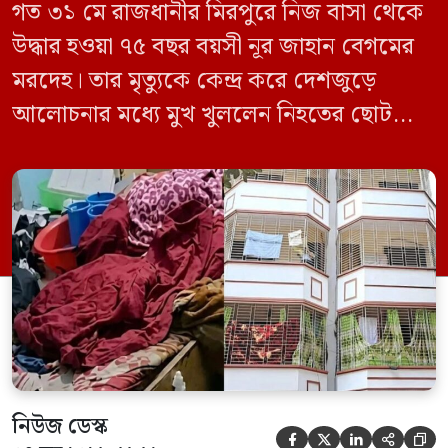
গত ৩১ মে রাজধানীর মিরপুরে নিজ বাসা থেকে
উদ্ধার হওয়া ৭৫ বছর বয়সী নূর জাহান বেগমের
মরদেহ। তার মৃত্যুকে কেন্দ্র করে দেশজুড়ে
আলোচনার মধ্যে মুখ খুললেন নিহতের ছোট
ছেলে বাংলাদেশ প্রকৌশল বিশ্ববিদ্যালয়ের
(বুয়েট) অধ্যাপক একেএম আশিকুর রহমান।
তিনি পরিবারের বিরুদ্ধে ছড়ানো বিভিন্ন তথ্যকে
মিথ্যা বলে দাবি করেছেন। বুধবার (৩ জুন)
গণমাধ্যমে দেওয়া বক্তব্যে তিনি এই […]
নিউজ ডেস্ক




