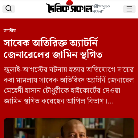
পরীক্ষামূলক


সংস্করণ
জাতীয়
সাবেক অতিরিক্ত অ্যাটর্নি
জেনারেলের জামিন স্থগিত
জুলাই-আগস্টের ঘটনায় হত্যার অভিযোগে দায়ের
করা মামলায় সাবেক অতিরিক্ত অ্যাটর্নি জেনারেল
মেহেদী হাসান চৌধুরীকে হাইকোর্টের দেওয়া
জামিন স্থগিত করেছেন আপিল বিভাগ।
বৃহস্পতিবার (২১ নভেম্বর) প্রধান বিচারপতি সৈয়দ
রেফাত আহমেদের নেতৃত্বাধীন আপিল বিভাগ এ
আদেশ দেন। এর আগে গত ১৯ নভেম্বর জুলাই-