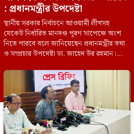
: প্রধানমন্ত্রীর উপদেষ্টা
স্থানীয় সরকার নির্বাচনে আওয়ামী লীগসহ
যেকেউ নির্ধারিত মানদণ্ড পূরণ সাপেক্ষে অংশ
নিতে পারবে বলে জানিয়েছেন প্রধানমন্ত্রীর তথ্য
ও সম্প্রচার উপদেষ্টা ডা. জাহেদ উর রহমান।
মঙ্গলবার (০৯ জুন) সচিবালয়ে তথ্য অধিদপ্তরের
সম্মেলন কক্ষে এক প্রেস ব্রিফিংয়ে সাংবাদিকদের
এক প্রশ্নের জবাবে তিনি এ কথা বলেন।