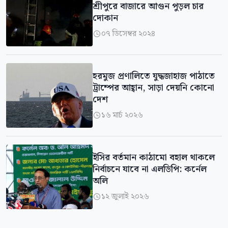
শ্রীপুরে বাজারে আগুন পুড়ল চার
দোকান
০৭ ডিসেম্বর ২০২৪

হরমুজ প্রণালিতে যুদ্ধজাহাজ পাঠাতে
ট্রাম্পের আহ্বান, সাড়া দেয়নি কোনো
দেশ
১৬ মার্চ ২০২৬

ইসির বর্তমান কাঠামো বহাল থাকলে
নির্বাচনে যাবে না এলডিপি: কর্নেল
অলি
১২ জুলাই ২০২৬
