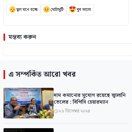
ভুল মনে হচ্ছে
মোটামুটি
খুব ভালো
মন্তব্য করুন
এ সম্পর্কিত আরো খবর
দাম কমানোর সুযোগ রয়েছে জ্বালানি
তেলের : বিপিসি চেয়ারম্যান
২৬ ডিসেম্বর ২০২৪
