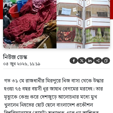
তিনি পরিবারের বিরুদ্ধে ছড়ানো বিভিন্ন তথ্যকে
মিথ্যা বলে দাবি করেছেন। বুধবার (৩ জুন)
গণমাধ্যমে দেওয়া বক্তব্যে তিনি এই […]
নিউজ ডেস্ক





০৪ জুন ২০২৬, ১১:১৯
গত ৩১ মে রাজধানীর মিরপুরে নিজ বাসা থেকে উদ্ধার
হওয়া ৭৫ বছর বয়সী নূর জাহান বেগমের মরদেহ। তার
মৃত্যুকে কেন্দ্র করে দেশজুড়ে আলোচনার মধ্যে মুখ
খুললেন নিহতের ছোট ছেলে বাংলাদেশ প্রকৌশল