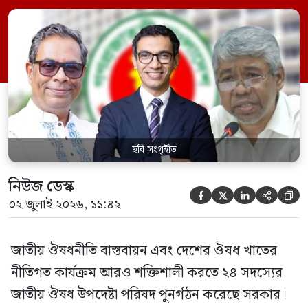
কল্যাণমন্ত্রী এবং সদস্য সচিব থাকবেন স্বাস্থ্য ও
পরিবার কল্যাণ মন্ত্রণালয়ের সচিব। একই সঙ্গে
স্বাস্থ্য প্রতিমন্ত্রী, বাংলাদেশ বিনিয়োগ উন্নয়ন
কর্তৃপক্ষ (বিডা)-এর নির্বাহী চেয়ারম্যান এবং
জাতীয় […]
ছবি সংগৃহীত
নিউজ ডেস্ক





০২ জুলাই ২০২৬, ১১:৪২
জাতীয় ঔষধনীতি বাস্তবায়ন এবং দেশের ঔষধ খাতের
নীতিগত কার্যক্রম আরও শক্তিশালী করতে ২৪ সদস্যের
জাতীয় ঔষধ উপদেষ্টা পরিষদ পুনর্গঠন করেছে সরকার।