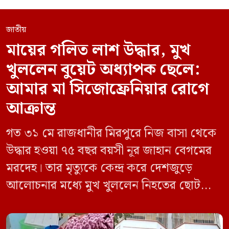
জাতীয়
মায়ের গলিত লাশ উদ্ধার, মুখ
খুললেন বুয়েট অধ্যাপক ছেলে:
আমার মা সিজোফ্রেনিয়ার রোগে
আক্রান্ত
গত ৩১ মে রাজধানীর মিরপুরে নিজ বাসা থেকে
উদ্ধার হওয়া ৭৫ বছর বয়সী নূর জাহান বেগমের
মরদেহ। তার মৃত্যুকে কেন্দ্র করে দেশজুড়ে
আলোচনার মধ্যে মুখ খুললেন নিহতের ছোট
ছেলে বাংলাদেশ প্রকৌশল বিশ্ববিদ্যালয়ের
(বুয়েট) অধ্যাপক একেএম আশিকুর রহমান।