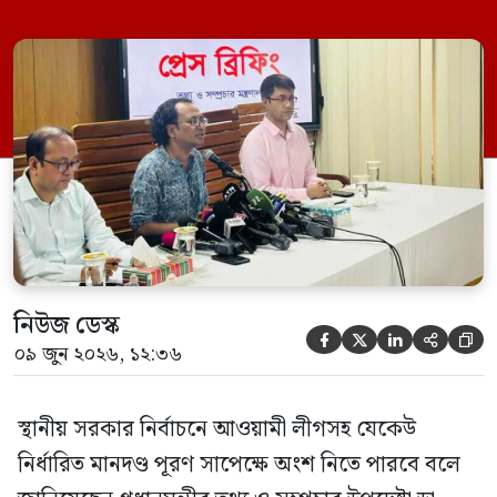
মঙ্গলবার (০৯ জুন) সচিবালয়ে তথ্য অধিদপ্তরের
সম্মেলন কক্ষে এক প্রেস ব্রিফিংয়ে সাংবাদিকদের
এক প্রশ্নের জবাবে তিনি এ কথা বলেন।
নিউজ ডেস্ক





০৯ জুন ২০২৬, ১২:৩৬
স্থানীয় সরকার নির্বাচনে আওয়ামী লীগসহ যেকেউ
নির্ধারিত মানদণ্ড পূরণ সাপেক্ষে অংশ নিতে পারবে বলে