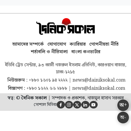
আমাদের সম্পর্কে
যোগাযোগ
ক্যারিয়ার
গোপনীয়তা নীতি
শর্তাবলি ও নীতিমালা
বাংলা কনভার্টার
ইডিবি ট্রেড সেন্টার, ৯৩ কাজী নজরুল ইসলাম এভিনিউ, কারওয়ান বাজার,
ঢাকা-১২১৫
নিউজরুম :
+৮৮০ ১৬০১ ৯৪ ২২২২
|
news@dainiksokal.com
বিজ্ঞাপণ :
+৮৮০ ১৬২২ ৬৬ ২৮৮৮
|
news@dainiksokal.com
স্বত্ব: ©
দৈনিক সকাল
|
সম্পাদক ও প্রকাশক, নাজমুল হাসান সরকার
অ+
সোশ্যাল মিডিয়া





অ-