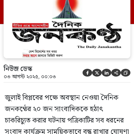
পোস্টে এই ঘোষণা দেওয়া হয়। পোস্টে উল্লেখ
করা হয়, আগস্ট উপলক্ষে স্বৈরাচারের দোসর
জনকণ্ঠ পত্রিকা কালো রঙ ধারণ করেছিল। তার
প্রতিবাদে লাল রঙের […]
নিউজ ডেস্ক





০৩ আগস্ট ২০২৫, ০০:০৩
জুলাই বিপ্লবের পক্ষে অবস্থান নেওয়া দৈনিক
জনকণ্ঠের ২০ জন সাংবাদিককে হঠাৎ
চাকরিচ্যুত করার ঘটনায় পত্রিকাটির সব ধরনের
সংবাদ কার্যক্রম সাময়িকভাবে বন্ধ রাখার ঘোষণা