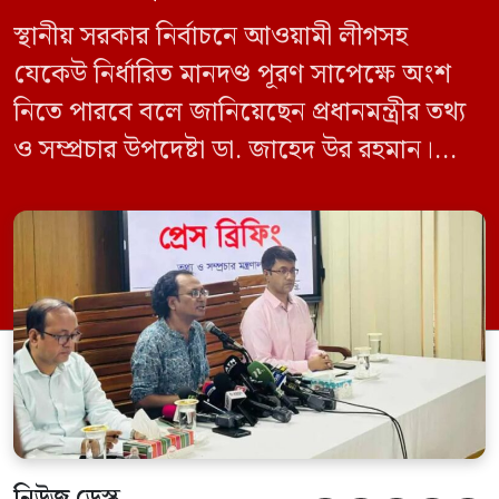
স্থানীয় সরকার নির্বাচনে আওয়ামী লীগসহ
যেকেউ নির্ধারিত মানদণ্ড পূরণ সাপেক্ষে অংশ
নিতে পারবে বলে জানিয়েছেন প্রধানমন্ত্রীর তথ্য
ও সম্প্রচার উপদেষ্টা ডা. জাহেদ উর রহমান।
মঙ্গলবার (০৯ জুন) সচিবালয়ে তথ্য অধিদপ্তরের
সম্মেলন কক্ষে এক প্রেস ব্রিফিংয়ে সাংবাদিকদের
এক প্রশ্নের জবাবে তিনি এ কথা বলেন।
নিউজ ডেস্ক