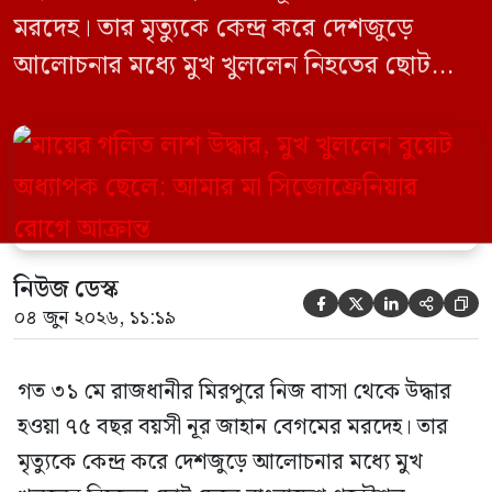
মরদেহ। তার মৃত্যুকে কেন্দ্র করে দেশজুড়ে
আলোচনার মধ্যে মুখ খুললেন নিহতের ছোট
ছেলে বাংলাদেশ প্রকৌশল বিশ্ববিদ্যালয়ের
(বুয়েট) অধ্যাপক একেএম আশিকুর রহমান।
তিনি পরিবারের বিরুদ্ধে ছড়ানো বিভিন্ন তথ্যকে
মিথ্যা বলে দাবি করেছেন। বুধবার (৩ জুন)
গণমাধ্যমে দেওয়া বক্তব্যে তিনি এই […]
নিউজ ডেস্ক





০৪ জুন ২০২৬, ১১:১৯
গত ৩১ মে রাজধানীর মিরপুরে নিজ বাসা থেকে উদ্ধার
হওয়া ৭৫ বছর বয়সী নূর জাহান বেগমের মরদেহ। তার
মৃত্যুকে কেন্দ্র করে দেশজুড়ে আলোচনার মধ্যে মুখ