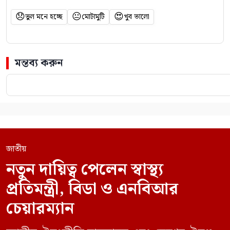
😞
😐
😍
ভুল মনে হচ্ছে
মোটামুটি
খুব ভালো
মন্তব্য করুন
জাতীয়
নতুন দায়িত্ব পেলেন স্বাস্থ্য
প্রতিমন্ত্রী, বিডা ও এনবিআর
চেয়ারম্যান