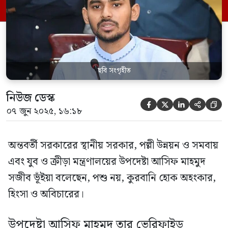
বলেন, ‘পশু কুরবানি আমাদের এক ধর্মীয় দায়িত্ব,
কিন্তু মানুষের পাশে […]
ছবি সংগৃহীত
নিউজ ডেস্ক





০৭ জুন ২০২৫, ১৬:১৮
অন্তবর্তী সরকারের স্থানীয় সরকার, পল্লী উন্নয়ন ও সমবায়
এবং যুব ও ক্রীড়া মন্ত্রণালয়ের উপদেষ্টা আসিফ মাহমুদ
সজীব ভূঁইয়া বলেছেন, পশু নয়, কুরবানি হোক অহংকার,
হিংসা ও অবিচারের।
উপদেষ্টা আসিফ মাহমুদ তার ভেরিফাইড