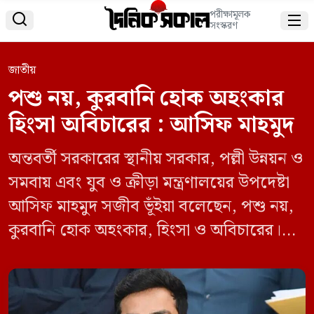
পরীক্ষামূলক


সংস্করণ
জাতীয়
পশু নয়, কুরবানি হোক অহংকার
হিংসা অবিচারের : আসিফ মাহমুদ
অন্তবর্তী সরকারের স্থানীয় সরকার, পল্লী উন্নয়ন ও
সমবায় এবং যুব ও ক্রীড়া মন্ত্রণালয়ের উপদেষ্টা
আসিফ মাহমুদ সজীব ভূঁইয়া বলেছেন, পশু নয়,
কুরবানি হোক অহংকার, হিংসা ও অবিচারের।
উপদেষ্টা আসিফ মাহমুদ তার ভেরিফাইড
ফেসবুকের এক পোস্টে বলেন, ‘ত্যাগ হোক
সমাজ বদলের এক নতুন উচ্চারণ।’ তিনি আরো