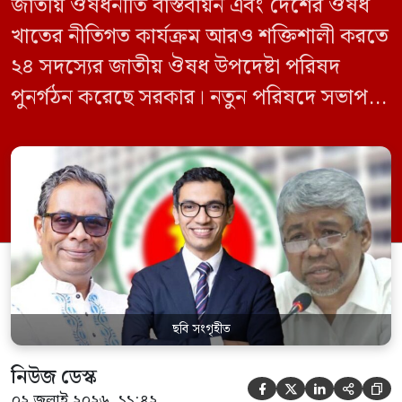
জাতীয় ঔষধনীতি বাস্তবায়ন এবং দেশের ঔষধ
খাতের নীতিগত কার্যক্রম আরও শক্তিশালী করতে
২৪ সদস্যের জাতীয় ঔষধ উপদেষ্টা পরিষদ
পুনর্গঠন করেছে সরকার। নতুন পরিষদে সভাপতি
হিসেবে দায়িত্ব পালন করবেন স্বাস্থ্য ও পরিবার
কল্যাণমন্ত্রী এবং সদস্য সচিব থাকবেন স্বাস্থ্য ও
পরিবার কল্যাণ মন্ত্রণালয়ের সচিব। একই সঙ্গে
স্বাস্থ্য প্রতিমন্ত্রী, বাংলাদেশ বিনিয়োগ উন্নয়ন
কর্তৃপক্ষ (বিডা)-এর নির্বাহী চেয়ারম্যান এবং
জাতীয় […]
ছবি সংগৃহীত
নিউজ ডেস্ক





০২ জুলাই ২০২৬, ১১:৪২