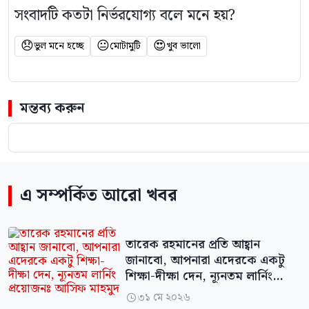
সংবাদটি কতটা নির্ভরযোগ্য বলে মনে হয়?
😞
😐
😍
ভুল মনে হচ্ছে
মোটামুটি
খুব ভালো
মন্তব্য করুন
এ সম্পর্কিত আরো খবর
তারেক রহমানের প্রতি আহ্বান
জানাবো, আপনারা এদেরকে একটু
শিক্ষা-দীক্ষা দেন, ন্যূনতম লার্নিং
প্রয়োজনঃ আসিফ মাহমুদ
৩১ মে ২০২৬
