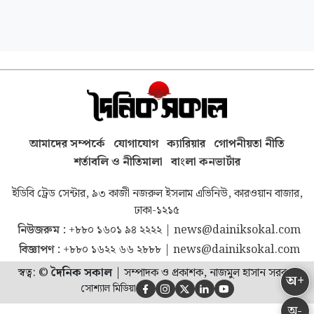
আমাদের সম্পর্কে
যোগাযোগ
ক্যারিয়ার
গোপনীয়তা নীতি
শর্তাবলি ও নীতিমালা
বাংলা কনভার্টার
ইডিবি ট্রেড সেন্টার, ৯৩ কাজী নজরুল ইসলাম এভিনিউ, কারওয়ান বাজার,
ঢাকা-১২১৫
নিউজরুম :
+৮৮০ ১৬০১ ৯৪ ২২২২
|
news@dainiksokal.com
বিজ্ঞাপণ :
+৮৮০ ১৬২২ ৬৬ ২৮৮৮
|
news@dainiksokal.com
স্বত্ব: ©
দৈনিক সকাল
|
সম্পাদক ও প্রকাশক, নাজমুল হাসান সরকার
অ+
সোশ্যাল মিডিয়া





অ-