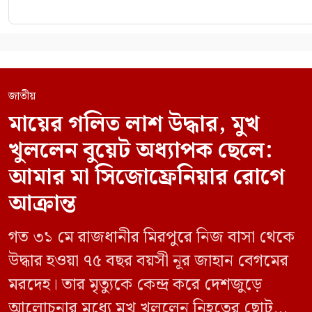
জাতীয়
মায়ের গলিত লাশ উদ্ধার, মুখ
খুললেন বুয়েট অধ্যাপক ছেলে:
আমার মা সিজোফ্রেনিয়ার রোগে
আক্রান্ত
গত ৩১ মে রাজধানীর মিরপুরে নিজ বাসা থেকে
উদ্ধার হওয়া ৭৫ বছর বয়সী নূর জাহান বেগমের
মরদেহ। তার মৃত্যুকে কেন্দ্র করে দেশজুড়ে
আলোচনার মধ্যে মুখ খুললেন নিহতের ছোট