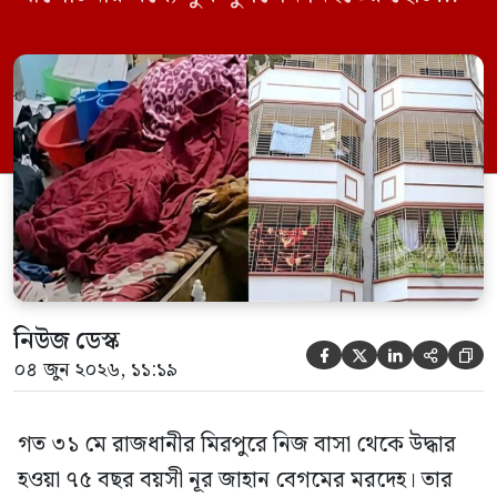
ছেলে বাংলাদেশ প্রকৌশল বিশ্ববিদ্যালয়ের
(বুয়েট) অধ্যাপক একেএম আশিকুর রহমান।
তিনি পরিবারের বিরুদ্ধে ছড়ানো বিভিন্ন তথ্যকে
মিথ্যা বলে দাবি করেছেন। বুধবার (৩ জুন)
গণমাধ্যমে দেওয়া বক্তব্যে তিনি এই […]
নিউজ ডেস্ক





০৪ জুন ২০২৬, ১১:১৯
গত ৩১ মে রাজধানীর মিরপুরে নিজ বাসা থেকে উদ্ধার
হওয়া ৭৫ বছর বয়সী নূর জাহান বেগমের মরদেহ। তার