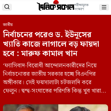
পরীক্ষামূলক


সংস্করণ
জাতীয়
নির্বাচনের পরেও ড. ইউনূসের
খ্যাতি কাজে লাগালে বড় ফায়দা
হবে : মারুফ কামাল খান
‘ফ্যাসিবাদ-বিরোধী আন্দোলনকারীদের নিয়ে
নির্বাচনোত্তর জাতীয় সরকার হচ্ছে বিএনপির
অঙ্গীকার। সেই ফয়সালাটা চটজলদি করে
ফেলুন। দ্বন্দ্ব-সংঘাতের পরিণতি কিন্তু খুব খারাপ
হবে। সমঝোতা ও ঐক্যই সাফল্যের একমাত্র পথ
এখন। সবাই মিলে দেশ পরিচালনার সিদ্ধান্ত নিয়ে