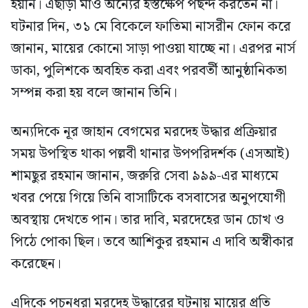
হয়নি। এছাড়া মাও অন্যের হস্তক্ষেপ পছন্দ করতেন না।
ঘটনার দিন, ৩১ মে বিকেলে ফাতিমা নাসরীন ফোন করে
জানান, মায়ের কোনো সাড়া পাওয়া যাচ্ছে না। এরপর নার্স
ডাকা, পুলিশকে অবহিত করা এবং পরবর্তী আনুষ্ঠানিকতা
সম্পন্ন করা হয় বলে জানান তিনি।
অন্যদিকে নূর জাহান বেগমের মরদেহ উদ্ধার প্রক্রিয়ার
সময় উপস্থিত থাকা পল্লবী থানার উপপরিদর্শক (এসআই)
শামছুর রহমান জানান, জরুরি সেবা ৯৯৯-এর মাধ্যমে
খবর পেয়ে গিয়ে তিনি বাসাটিকে বসবাসের অনুপযোগী
অবস্থায় দেখতে পান। তার দাবি, মরদেহের ডান চোখ ও
পিঠে পোকা ছিল। তবে আশিকুর রহমান এ দাবি অস্বীকার
করেছেন।
এদিকে পচনধরা মরদেহ উদ্ধারের ঘটনায় মায়ের প্রতি