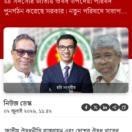
২৪ সদস্যের জাতীয় ঔষধ উপদেষ্টা পরিষদ
পুনর্গঠন করেছে সরকার। নতুন পরিষদে সভাপতি
হিসেবে দায়িত্ব পালন করবেন স্বাস্থ্য ও পরিবার
কল্যাণমন্ত্রী এবং সদস্য সচিব থাকবেন স্বাস্থ্য ও
পরিবার কল্যাণ মন্ত্রণালয়ের সচিব। একই সঙ্গে
স্বাস্থ্য প্রতিমন্ত্রী, বাংলাদেশ বিনিয়োগ উন্নয়ন
কর্তৃপক্ষ (বিডা)-এর নির্বাহী চেয়ারম্যান এবং
জাতীয় […]
ছবি সংগৃহীত
নিউজ ডেস্ক





০২ জুলাই ২০২৬, ১১:৪২
জাতীয় ঔষধনীতি বাস্তবায়ন এবং দেশের ঔষধ খাতের