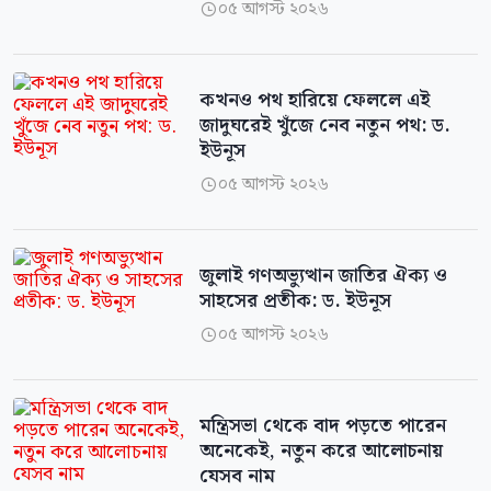
০৫ আগস্ট ২০২৬

কখনও পথ হারিয়ে ফেললে এই
জাদুঘরেই খুঁজে নেব নতুন পথ: ড.
ইউনূস
০৫ আগস্ট ২০২৬

জুলাই গণঅভ্যুত্থান জাতির ঐক্য ও
সাহসের প্রতীক: ড. ইউনূস
০৫ আগস্ট ২০২৬

মন্ত্রিসভা থেকে বাদ পড়তে পারেন
অনেকেই, নতুন করে আলোচনায়
যেসব নাম