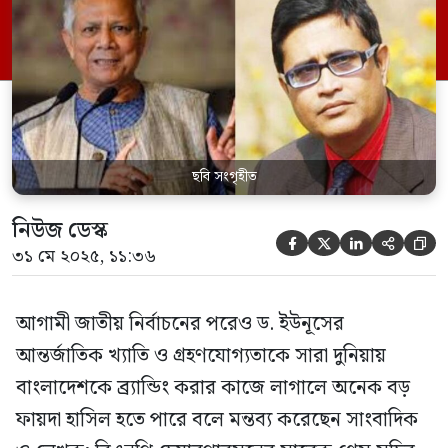
ফেললেই তো সব ঝুট ঝামেলা চুকে যায়।’
ছবি সংগৃহীত
নিউজ ডেস্ক





৩১ মে ২০২৫, ১১:৩৬
আগামী জাতীয় নির্বাচনের পরেও ড. ইউনূসের
আন্তর্জাতিক খ্যাতি ও গ্রহণযোগ্যতাকে সারা দুনিয়ায়
বাংলাদেশকে ব্র‍্যান্ডিং করার কাজে লাগালে অনেক বড়
ফায়দা হাসিল হতে পারে বলে মন্তব্য করেছেন সাংবাদিক