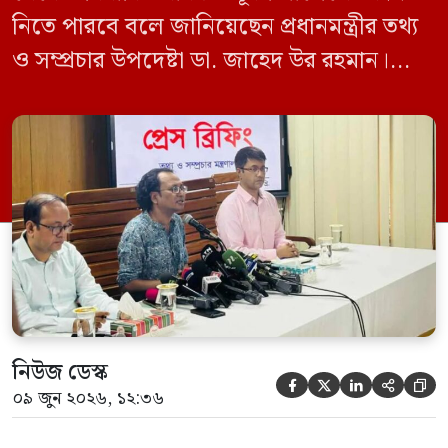
নিতে পারবে বলে জানিয়েছেন প্রধানমন্ত্রীর তথ্য
ও সম্প্রচার উপদেষ্টা ডা. জাহেদ উর রহমান।
মঙ্গলবার (০৯ জুন) সচিবালয়ে তথ্য অধিদপ্তরের
সম্মেলন কক্ষে এক প্রেস ব্রিফিংয়ে সাংবাদিকদের
এক প্রশ্নের জবাবে তিনি এ কথা বলেন।
নিউজ ডেস্ক





০৯ জুন ২০২৬, ১২:৩৬