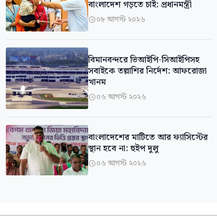
বাংলাদেশ গড়তে চাই: প্রধানমন্ত্রী
০৮ আগস্ট ২০২৬

বিমানবন্দরে ভিআইপি-সিআইপিসহ
সবাইকে তল্লাশির নির্দেশ: আফরোজা
খানম
০৬ আগস্ট ২০২৬

বাংলাদেশের মাটিতে আর ফ্যাসিস্টের
স্থান হবে না: হুইপ দুলু
০৬ আগস্ট ২০২৬
