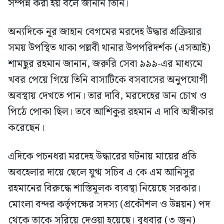
সম্পন্ন করা হয় বলে জানান তিনি।
অন্যদিকে নূর জাহান বেগমের মরদেহ উদ্ধার প্রক্রিয়ার
সময় উপস্থিত থাকা পল্লবী থানার উপপরিদর্শক (এসআই)
শামছুর রহমান জানান, জরুরি সেবা ৯৯৯-এর মাধ্যমে
খবর পেয়ে গিয়ে তিনি বাসাটিকে বসবাসের অনুপযোগী
অবস্থায় দেখতে পান। তার দাবি, মরদেহের ডান চোখ ও
পিঠে পোকা ছিল। তবে আশিকুর রহমান এ দাবি অস্বীকার
করেছেন।
এদিকে পচনধরা মরদেহ উদ্ধারের ঘটনায় মায়ের প্রতি
অবহেলার দায়ে ছেলে যুগ্ম সচিব এ কে এম আনিসুর
রহমানের বিরুদ্ধে শাস্তিমূলক ব্যবস্থা নিয়েছে সরকার।
মোংলা বন্দর কর্তৃপক্ষের সদস্য (প্রকৌশল ও উন্নয়ন) পদ
থেকে তাকে সরিয়ে দেওয়া হয়েছে। বুধবার (৩ জুন)