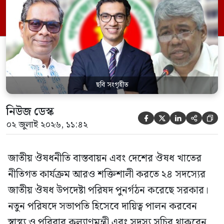
পরিবার কল্যাণ মন্ত্রণালয়ের সচিব। একই সঙ্গে
স্বাস্থ্য প্রতিমন্ত্রী, বাংলাদেশ বিনিয়োগ উন্নয়ন
কর্তৃপক্ষ (বিডা)-এর নির্বাহী চেয়ারম্যান এবং
জাতীয় […]
ছবি সংগৃহীত
নিউজ ডেস্ক





০২ জুলাই ২০২৬, ১১:৪২
জাতীয় ঔষধনীতি বাস্তবায়ন এবং দেশের ঔষধ খাতের
নীতিগত কার্যক্রম আরও শক্তিশালী করতে ২৪ সদস্যের
জাতীয় ঔষধ উপদেষ্টা পরিষদ পুনর্গঠন করেছে সরকার।
নতুন পরিষদে সভাপতি হিসেবে দায়িত্ব পালন করবেন
স্বাস্থ্য ও পরিবার কল্যাণমন্ত্রী এবং সদস্য সচিব থাকবেন