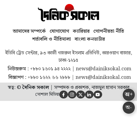
আমাদের সম্পর্কে
যোগাযোগ
ক্যারিয়ার
গোপনীয়তা নীতি
শর্তাবলি ও নীতিমালা
বাংলা কনভার্টার
ইডিবি ট্রেড সেন্টার, ৯৩ কাজী নজরুল ইসলাম এভিনিউ, কারওয়ান বাজার,
ঢাকা-১২১৫
নিউজরুম :
+৮৮০ ১৬০১ ৯৪ ২২২২
|
news@dainiksokal.com
বিজ্ঞাপণ :
+৮৮০ ১৬২২ ৬৬ ২৮৮৮
|
news@dainiksokal.com
স্বত্ব: ©
দৈনিক সকাল
|
সম্পাদক ও প্রকাশক, নাজমুল হাসান সরকার
অ+
সোশ্যাল মিডিয়া





অ-