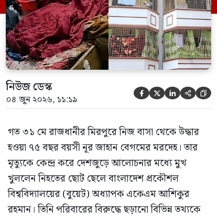
মিথ্যা বলে দাবি করেছেন। বুধবার (৩ জুন)
গণমাধ্যমে দেওয়া বক্তব্যে তিনি এই […]
নিউজ ডেস্ক





০৪ জুন ২০২৬, ১১:১৯
গত ৩১ মে রাজধানীর মিরপুরে নিজ বাসা থেকে উদ্ধার
হওয়া ৭৫ বছর বয়সী নূর জাহান বেগমের মরদেহ। তার
মৃত্যুকে কেন্দ্র করে দেশজুড়ে আলোচনার মধ্যে মুখ
খুললেন নিহতের ছোট ছেলে বাংলাদেশ প্রকৌশল
বিশ্ববিদ্যালয়ের (বুয়েট) অধ্যাপক একেএম আশিকুর
রহমান। তিনি পরিবারের বিরুদ্ধে ছড়ানো বিভিন্ন তথ্যকে