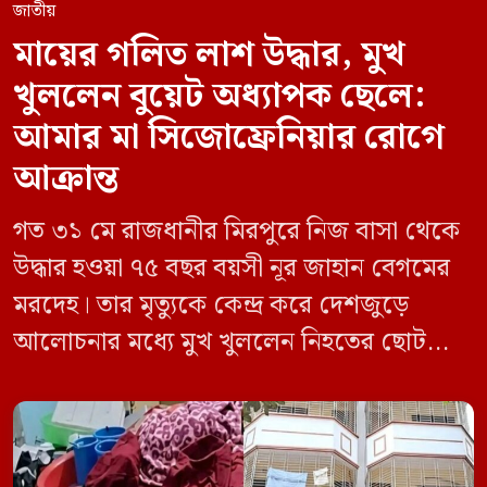
জাতীয়
মায়ের গলিত লাশ উদ্ধার, মুখ
খুললেন বুয়েট অধ্যাপক ছেলে:
আমার মা সিজোফ্রেনিয়ার রোগে
আক্রান্ত
গত ৩১ মে রাজধানীর মিরপুরে নিজ বাসা থেকে
উদ্ধার হওয়া ৭৫ বছর বয়সী নূর জাহান বেগমের
মরদেহ। তার মৃত্যুকে কেন্দ্র করে দেশজুড়ে
আলোচনার মধ্যে মুখ খুললেন নিহতের ছোট
ছেলে বাংলাদেশ প্রকৌশল বিশ্ববিদ্যালয়ের
(বুয়েট) অধ্যাপক একেএম আশিকুর রহমান।
তিনি পরিবারের বিরুদ্ধে ছড়ানো বিভিন্ন তথ্যকে