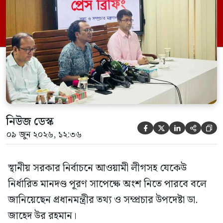
সম্মেলন কক্ষে এক প্রেস ব্রিফিংয়ে সাংবাদিকদের
এক প্রশ্নের জবাবে তিনি এ কথা বলেন।
নিউজ ডেস্ক





০৯ জুন ২০২৬, ১২:৩৬
স্থানীয় সরকার নির্বাচনে আওয়ামী লীগসহ যেকেউ
নির্ধারিত মানদণ্ড পূরণ সাপেক্ষে অংশ নিতে পারবে বলে
জানিয়েছেন প্রধানমন্ত্রীর তথ্য ও সম্প্রচার উপদেষ্টা ডা.
জাহেদ উর রহমান।