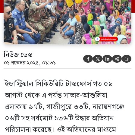
ছাড়াও বিভিন্ন সময়ে শিল্পাঞ্চলে নাশকতা
সৃষ্টিকারী ৩৩৫ জনকে গ্রেপ্তার করে পুলিশের
নিকট হস্তান্তর করা হয়েছে। […]
নিউজ ডেস্ক





০১ নভেম্বর ২০২৪, ০১:৩১
ইন্ডাস্ট্রিয়াল সিকিউরিটি টাস্কফোর্স গত ০৯
আগস্ট থেকে এ পর্যন্ত সাভার-আশুলিয়া
এলাকায় ৯৭টি, গাজীপুরে ৩৩টি, নারায়ণগঞ্জে
০৬টি সহ সর্বমোট ১৩৬টি উদ্ধার অভিযান
পরিচালনা করেছে। ওই অভিযানের মাধ্যমে