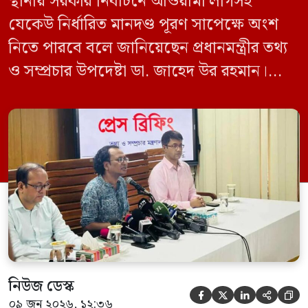
স্থানীয় সরকার নির্বাচনে আওয়ামী লীগসহ
যেকেউ নির্ধারিত মানদণ্ড পূরণ সাপেক্ষে অংশ
নিতে পারবে বলে জানিয়েছেন প্রধানমন্ত্রীর তথ্য
ও সম্প্রচার উপদেষ্টা ডা. জাহেদ উর রহমান।
মঙ্গলবার (০৯ জুন) সচিবালয়ে তথ্য অধিদপ্তরের
সম্মেলন কক্ষে এক প্রেস ব্রিফিংয়ে সাংবাদিকদের
এক প্রশ্নের জবাবে তিনি এ কথা বলেন।
নিউজ ডেস্ক





০৯ জুন ২০২৬, ১২:৩৬