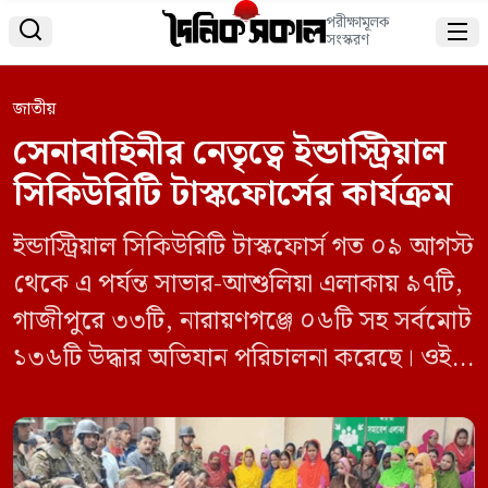
পরীক্ষামূলক


সংস্করণ
জাতীয়
সেনাবাহিনীর নেতৃত্বে ইন্ডাস্ট্রিয়াল
সিকিউরিটি টাস্কফোর্সের কার্যক্রম
ইন্ডাস্ট্রিয়াল সিকিউরিটি টাস্কফোর্স গত ০৯ আগস্ট
থেকে এ পর্যন্ত সাভার-আশুলিয়া এলাকায় ৯৭টি,
গাজীপুরে ৩৩টি, নারায়ণগঞ্জে ০৬টি সহ সর্বমোট
১৩৬টি উদ্ধার অভিযান পরিচালনা করেছে। ওই
অভিযানের মাধ্যমে মালিক, শ্রমিক এবং
ব্যবস্থাপনা পর্ষদের সদস্যদের বিক্ষুব্ধ
দুষ্কৃতকারীদের হাত থেকে উদ্ধার করা হয়েছে। এ