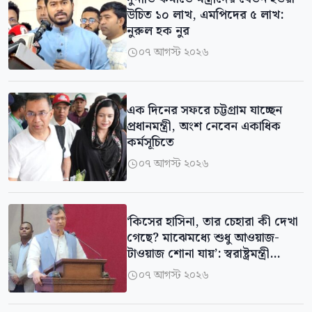
উচিত ১০ লাখ, এমপিদের ৫ লাখ:
নুরুল হক নুর
০৭ আগস্ট ২০২৬

এক দিনের সফরে চট্টগ্রাম যাচ্ছেন
প্রধানমন্ত্রী, অংশ নেবেন একাধিক
কর্মসূচিতে
০৭ আগস্ট ২০২৬

‘কিসের হাসিনা, তার চেহারা কী দেখা
গেছে? মাঝেমধ্যে শুধু আওয়াজ-
টাওয়াজ শোনা যায়’: স্বরাষ্ট্রমন্ত্রী
সালাউদ্দিন
০৭ আগস্ট ২০২৬
