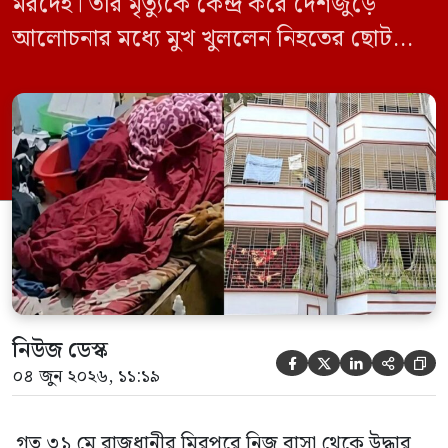
মরদেহ। তার মৃত্যুকে কেন্দ্র করে দেশজুড়ে
আলোচনার মধ্যে মুখ খুললেন নিহতের ছোট
ছেলে বাংলাদেশ প্রকৌশল বিশ্ববিদ্যালয়ের
(বুয়েট) অধ্যাপক একেএম আশিকুর রহমান।
তিনি পরিবারের বিরুদ্ধে ছড়ানো বিভিন্ন তথ্যকে
মিথ্যা বলে দাবি করেছেন। বুধবার (৩ জুন)
গণমাধ্যমে দেওয়া বক্তব্যে তিনি এই […]
নিউজ ডেস্ক





০৪ জুন ২০২৬, ১১:১৯
গত ৩১ মে রাজধানীর মিরপুরে নিজ বাসা থেকে উদ্ধার