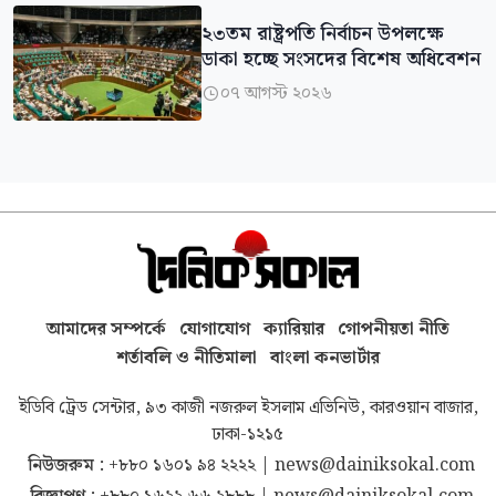
২৩তম রাষ্ট্রপতি নির্বাচন উপলক্ষে
ডাকা হচ্ছে সংসদের বিশেষ অধিবেশন
০৭ আগস্ট ২০২৬

আমাদের সম্পর্কে
যোগাযোগ
ক্যারিয়ার
গোপনীয়তা নীতি
শর্তাবলি ও নীতিমালা
বাংলা কনভার্টার
ইডিবি ট্রেড সেন্টার, ৯৩ কাজী নজরুল ইসলাম এভিনিউ, কারওয়ান বাজার,
ঢাকা-১২১৫
নিউজরুম :
+৮৮০ ১৬০১ ৯৪ ২২২২
|
news@dainiksokal.com