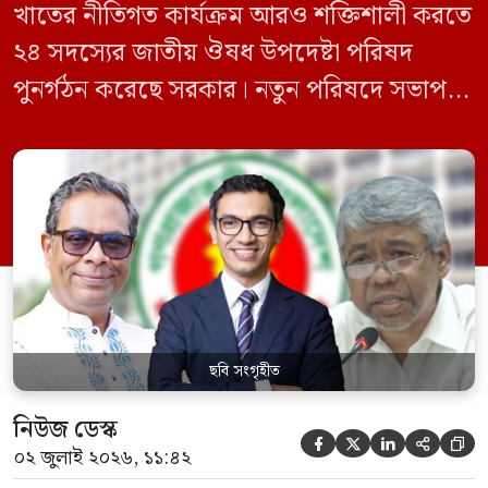
খাতের নীতিগত কার্যক্রম আরও শক্তিশালী করতে
২৪ সদস্যের জাতীয় ঔষধ উপদেষ্টা পরিষদ
পুনর্গঠন করেছে সরকার। নতুন পরিষদে সভাপতি
হিসেবে দায়িত্ব পালন করবেন স্বাস্থ্য ও পরিবার
কল্যাণমন্ত্রী এবং সদস্য সচিব থাকবেন স্বাস্থ্য ও
পরিবার কল্যাণ মন্ত্রণালয়ের সচিব। একই সঙ্গে
স্বাস্থ্য প্রতিমন্ত্রী, বাংলাদেশ বিনিয়োগ উন্নয়ন
কর্তৃপক্ষ (বিডা)-এর নির্বাহী চেয়ারম্যান এবং
জাতীয় […]
ছবি সংগৃহীত
নিউজ ডেস্ক





০২ জুলাই ২০২৬, ১১:৪২