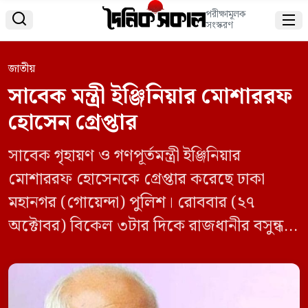
পরীক্ষামূলক


সংস্করণ
জাতীয়
সাবেক মন্ত্রী ইঞ্জিনিয়ার মোশাররফ
হোসেন গ্রেপ্তার
সাবেক গৃহায়ণ ও গণপূর্তমন্ত্রী ইঞ্জিনিয়ার
মোশাররফ হোসেনকে গ্রেপ্তার করেছে ঢাকা
মহানগর (গোয়েন্দা) পুলিশ। রোববার (২৭
অক্টোবর) বিকেল ৩টার দিকে রাজধানীর বসুন্ধরা
আবাসিক এলাকার একটি বাসা থেকে তাকে
গ্রেপ্তার করে ডিবির একটি টিম। ঢাকা মহানগর
পুলিশের (ডিএমপি) গোয়েন্দা বিভাগের (ডিবি)