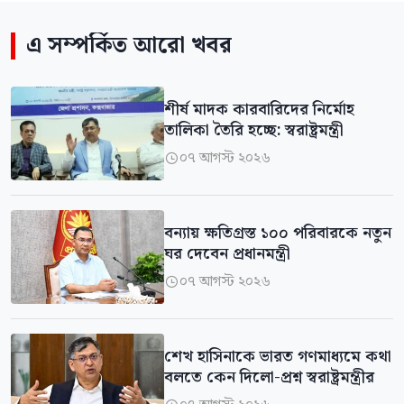
এ সম্পর্কিত আরো খবর
শীর্ষ মাদক কারবারিদের নির্মোহ
তালিকা তৈরি হচ্ছে: স্বরাষ্ট্রমন্ত্রী
০৭ আগস্ট ২০২৬

বন্যায় ক্ষতিগ্রস্ত ১০০ পরিবারকে নতুন
ঘর দেবেন প্রধানমন্ত্রী
০৭ আগস্ট ২০২৬

শেখ হাসিনাকে ভারত গণমাধ্যমে কথা
বলতে কেন দিলো-প্রশ্ন স্বরাষ্ট্রমন্ত্রীর