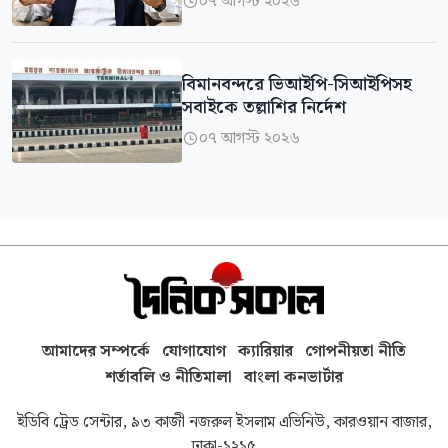
০৭ আগস্ট ২০২৬

বিমানবন্দরে ভিআইপি-সিআইপিসহ
সবাইকে তল্লাশির নির্দেশ
০৭ আগস্ট ২০২৬

আমাদের সম্পর্কে
যোগাযোগ
ক্যারিয়ার
গোপনীয়তা নীতি
শর্তাবলি ও নীতিমালা
বাংলা কনভার্টার
ইডিবি ট্রেড সেন্টার, ৯৩ কাজী নজরুল ইসলাম এভিনিউ, কারওয়ান বাজার,
ঢাকা-১২১৫