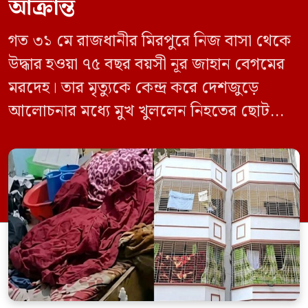
আক্রান্ত
গত ৩১ মে রাজধানীর মিরপুরে নিজ বাসা থেকে
উদ্ধার হওয়া ৭৫ বছর বয়সী নূর জাহান বেগমের
মরদেহ। তার মৃত্যুকে কেন্দ্র করে দেশজুড়ে
আলোচনার মধ্যে মুখ খুললেন নিহতের ছোট
ছেলে বাংলাদেশ প্রকৌশল বিশ্ববিদ্যালয়ের
(বুয়েট) অধ্যাপক একেএম আশিকুর রহমান।
তিনি পরিবারের বিরুদ্ধে ছড়ানো বিভিন্ন তথ্যকে
মিথ্যা বলে দাবি করেছেন। বুধবার (৩ জুন)
গণমাধ্যমে দেওয়া বক্তব্যে তিনি এই […]