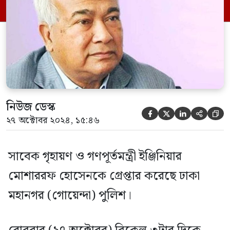
অতিরিক্ত কমিশনার রেজাউল করিম মল্লিক
বিষয়টি নিশ্চিত করেছেন। তিনি জানান, সাবেক
গৃহায়ণ ও গণপূর্তমন্ত্রী ইঞ্জিনিয়ার মোশাররফ […]
নিউজ ডেস্ক





২৭ অক্টোবর ২০২৪, ১৫:৪৬
সাবেক গৃহায়ণ ও গণপূর্তমন্ত্রী ইঞ্জিনিয়ার
মোশাররফ হোসেনকে গ্রেপ্তার করেছে ঢাকা
মহানগর (গোয়েন্দা) পুলিশ।