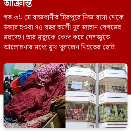
আক্রান্ত
গত ৩১ মে রাজধানীর মিরপুরে নিজ বাসা থেকে
উদ্ধার হওয়া ৭৫ বছর বয়সী নূর জাহান বেগমের
মরদেহ। তার মৃত্যুকে কেন্দ্র করে দেশজুড়ে
আলোচনার মধ্যে মুখ খুললেন নিহতের ছোট
ছেলে বাংলাদেশ প্রকৌশল বিশ্ববিদ্যালয়ের
(বুয়েট) অধ্যাপক একেএম আশিকুর রহমান।
তিনি পরিবারের বিরুদ্ধে ছড়ানো বিভিন্ন তথ্যকে
মিথ্যা বলে দাবি করেছেন। বুধবার (৩ জুন)
গণমাধ্যমে দেওয়া বক্তব্যে তিনি এই […]