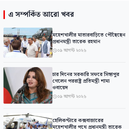
এ সম্পর্কিত আরো খবর
মহেশখালীর মাতারবাড়িতে পৌঁছেছেন
প্রধানমন্ত্রী তারেক রহমান
০৯ আগস্ট ২০২৬

চার দিনের সরকারি সফরে সিঙ্গাপুর
গেলেন পররাষ্ট্র প্রতিমন্ত্রী শামা
ওবায়েদ
০৯ আগস্ট ২০২৬

হেলিকপ্টারে কক্সবাজারের
মহেশখালীর পথে প্রধানমন্ত্রী তারেক