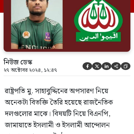
বিএনপি চেয়ারপারসনের কার্যালয়ে বিএনপির
মহাসচিব মির্জা ফখরুল ইসলাম আলমগীরের
সঙ্গে বৈঠক শেষে সাংবাদিকদের সঙ্গে আলাপ
কালে হাসনাত আব্দুল্লাহ বলেন আমরা […]
নিউজ ডেস্ক





২৭ অক্টোবর ২০২৪, ১২:৪৭
রাষ্ট্রপতি মু. সাহাবুদ্দিনের অপসারণ নিয়ে
অনেকটা বিভক্তি তৈরি হয়েছে রাজনৈতিক
দলগুলোর মাঝে। বিষয়টি নিয়ে বিএনপি,
জামায়াতে ইসলামী ও ইসলামী আন্দোলন