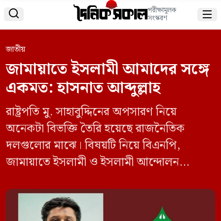
পরীক্ষামূলক


সংস্করণ
জাতীয়
জামায়াতে ইসলামী আমাদের সঙ্গে
একমত: হাসনাত আব্দুল্লাহ
রাষ্ট্রপতি মু. সাহাবুদ্দিনের অপসারণ নিয়ে
অনেকটা বিভক্তি তৈরি হয়েছে রাজনৈতিক
দলগুলোর মাঝে। বিষয়টি নিয়ে বিএনপি,
জামায়াতে ইসলামী ও ইসলামী আন্দোলন
বাংলাদেশের সঙ্গে বৈঠক করেছেন করেছেন
বৈষম্যবিরোধী ছাত্র আন্দোলনের প্রতিনিধি দল।
শনিবার (২৬ অক্টোবর) রাজধানীর গুলশানে