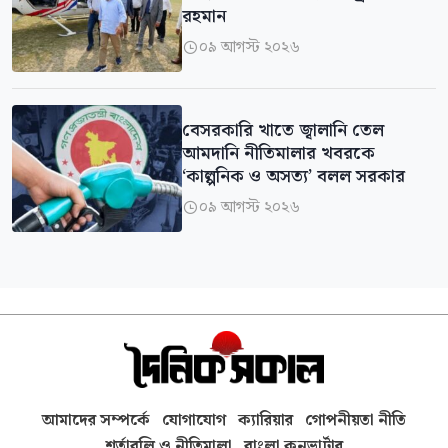
রহমান
০৯ আগস্ট ২০২৬

বেসরকারি খাতে জ্বালানি তেল
আমদানি নীতিমালার খবরকে
‘কাল্পনিক ও অসত্য’ বলল সরকার
০৯ আগস্ট ২০২৬

আমাদের সম্পর্কে
যোগাযোগ
ক্যারিয়ার
গোপনীয়তা নীতি
শর্তাবলি ও নীতিমালা
বাংলা কনভার্টার