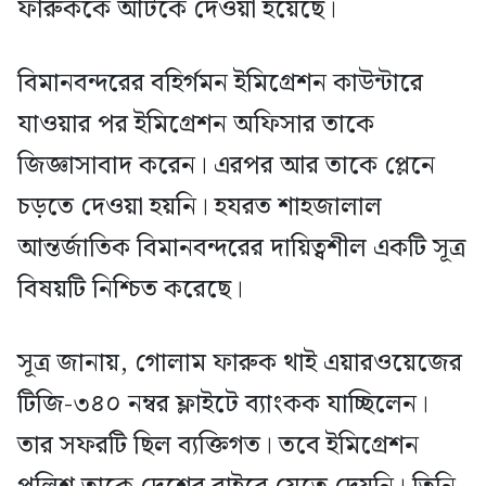
ফারুককে আটকে দেওয়া হয়েছে।
বিমানবন্দরের বহির্গমন ইমিগ্রেশন কাউন্টারে
যাওয়ার পর ইমিগ্রেশন অফিসার তাকে
জিজ্ঞাসাবাদ করেন। এরপর আর তাকে প্লেনে
চড়তে দেওয়া হয়নি। হযরত শাহজালাল
আন্তর্জাতিক বিমানবন্দরের দায়িত্বশীল একটি সূত্র
বিষয়টি নিশ্চিত করেছে।
সূত্র জানায়, গোলাম ফারুক থাই এয়ারওয়েজের
টিজি-৩৪০ নম্বর ফ্লাইটে ব্যাংকক যাচ্ছিলেন।
তার সফরটি ছিল ব্যক্তিগত। তবে ইমিগ্রেশন