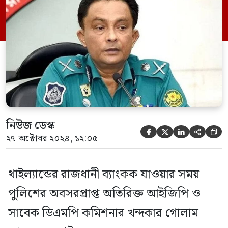
এরপর আর তাকে প্লেনে চড়তে দেওয়া হয়নি।
হযরত শাহজালাল আন্তর্জাতিক বিমানবন্দরের
দায়িত্বশীল একটি সূত্র বিষয়টি নিশ্চিত করেছে।
সূত্র জানায়, গোলাম ফারুক থাই এয়ারওয়েজের
টিজি-৩৪০ নম্বর […]
নিউজ ডেস্ক





২৭ অক্টোবর ২০২৪, ১২:০৫
থাইল্যান্ডের রাজধানী ব্যাংকক যাওয়ার সময়
পুলিশের অবসরপ্রাপ্ত অতিরিক্ত আইজিপি ও
সাবেক ডিএমপি কমিশনার খন্দকার গোলাম