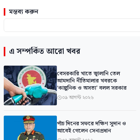
মন্তব্য করুন
এ সম্পর্কিত আরো খবর
বেসরকারি খাতে জ্বালানি তেল
আমদানি নীতিমালার খবরকে
‘কাল্পনিক ও অসত্য’ বলল সরকার
০৯ আগস্ট ২০২৬

পাঁচ দিনের সফরে দক্ষিণ সুদান ও
আবেই গেলেন সেনাপ্রধান