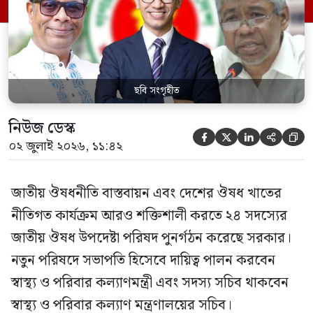
স্বাস্থ্য প্রতিমন্ত্রী, বাংলাদেশ বিনিয়োগ উন্নয়ন
কর্তৃপক্ষ (বিডা)-এর নির্বাহী চেয়ারম্যান এবং
জাতীয় […]
ছবি সংগৃহীত
নিউজ ডেস্ক





০২ জুলাই ২০২৬, ১১:৪২
জাতীয় ঔষধনীতি বাস্তবায়ন এবং দেশের ঔষধ খাতের
নীতিগত কার্যক্রম আরও শক্তিশালী করতে ২৪ সদস্যের
জাতীয় ঔষধ উপদেষ্টা পরিষদ পুনর্গঠন করেছে সরকার।
নতুন পরিষদে সভাপতি হিসেবে দায়িত্ব পালন করবেন
স্বাস্থ্য ও পরিবার কল্যাণমন্ত্রী এবং সদস্য সচিব থাকবেন
স্বাস্থ্য ও পরিবার কল্যাণ মন্ত্রণালয়ের সচিব।