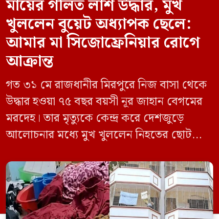
মায়ের গলিত লাশ উদ্ধার, মুখ
খুললেন বুয়েট অধ্যাপক ছেলে:
আমার মা সিজোফ্রেনিয়ার রোগে
আক্রান্ত
গত ৩১ মে রাজধানীর মিরপুরে নিজ বাসা থেকে
উদ্ধার হওয়া ৭৫ বছর বয়সী নূর জাহান বেগমের
মরদেহ। তার মৃত্যুকে কেন্দ্র করে দেশজুড়ে
আলোচনার মধ্যে মুখ খুললেন নিহতের ছোট
ছেলে বাংলাদেশ প্রকৌশল বিশ্ববিদ্যালয়ের
(বুয়েট) অধ্যাপক একেএম আশিকুর রহমান।
তিনি পরিবারের বিরুদ্ধে ছড়ানো বিভিন্ন তথ্যকে
মিথ্যা বলে দাবি করেছেন। বুধবার (৩ জুন)
গণমাধ্যমে দেওয়া বক্তব্যে তিনি এই […]