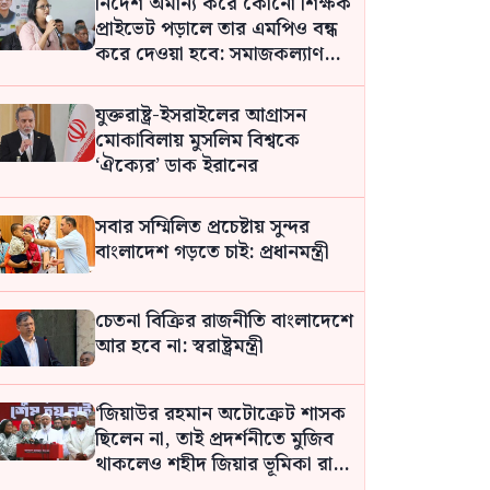
নির্দেশ অমান্য করে কোনো শিক্ষক
প্রাইভেট পড়ালে তার এমপিও বন্ধ
করে দেওয়া হবে: সমাজকল্যাণ
প্রতিমন্ত্রী
যুক্তরাষ্ট্র-ইসরাইলের আগ্রাসন
মোকাবিলায় মুসলিম বিশ্বকে
‘ঐক্যের’ ডাক ইরানের
সবার সম্মিলিত প্রচেষ্টায় সুন্দর
বাংলাদেশ গড়তে চাই: প্রধানমন্ত্রী
চেতনা বিক্রির রাজনীতি বাংলাদেশে
আর হবে না: স্বরাষ্ট্রমন্ত্রী
‘জিয়াউর রহমান অটোক্রেট শাসক
ছিলেন না, তাই প্রদর্শনীতে মুজিব
থাকলেও শহীদ জিয়ার ভূমিকা রাখা