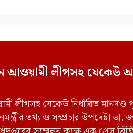
বাচনে আওয়ামী লীগসহ যেকেউ অ
য়ামী লীগসহ যেকেউ নির্ধারিত মানদণ্ড 
ন্ত্রীর তথ্য ও সম্প্রচার উপদেষ্টা ডা
িদপ্তরের সম্মেলন কক্ষে এক প্রেস ব্র