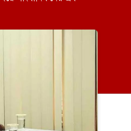
জুলাই স্মৃতি জাদুঘর পরিদর্শন
করলেন এনসিপি নেতারা
হরমুজ চুক্তির বিনিময়ে ইরানের
বন্দর অবরোধ তুলে নেবে যুক্তরাষ্ট্র
জিয়ানগরে ১০ পিস ইয়াবাসহ যুবক
গ্রেফতার
প্রেমিককে মেয়েদের গোপন ছবি
শেয়ার: বেডরুমে ‘ভিডিও কল’
নিষেধাজ্ঞা দিয়ে সেই ছাত্রীকে হল
থেকে বহিষ্কার
‎পেটে করে ইয়াবা পাচার,৮
এপিবিএনের অভিযানে ইয়াবাসহ
নারী আটক