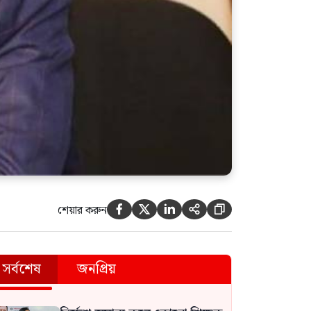
শেয়ার করুন





সর্বশেষ
জনপ্রিয়