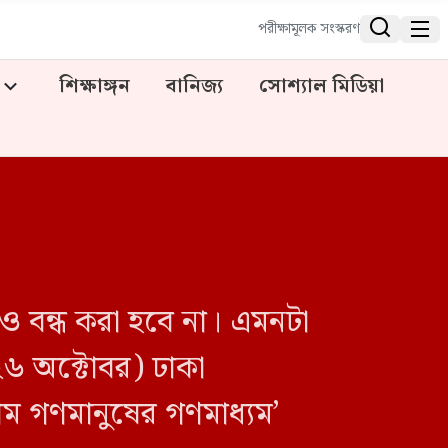


পরীক্ষামূলক সংস্করণ
শিক্ষাঙ্গন
বানিজ্য
সোশ্যাল মিডিয়া
ও বন্ধ করা হবে না। এমনটা
২৬ অক্টোবর) ঢাকা
াম গণমানুষের গণমাধ্যম’