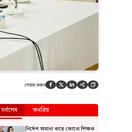
মুন্সীগঞ্জে ৪ কেজি গাঁজাসহ রিয়াদ
গ্রেপ্তার
শেয়ার করুন





সর্বশেষ
জনপ্রিয়
নির্দেশ অমান্য করে কোনো শিক্ষক