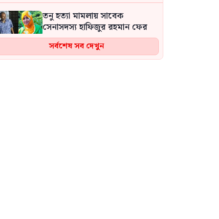
হয়নি: জামায়াতের আমির
তনু হত্যা মামলায় সাবেক
সেনাসদস্য হাফিজুর রহমান ফের
গ্রেপ্তার
সর্বশেষ সব দেখুন
আ.লীগ দেশ ধ্বংস করে, সেই
ধ্বংসস্তূপ থেকে গড়ার দায়িত্বটা
পড়ে বিএনপির ওপরে: মির্জা
ফখরুল
এক-এগারোতে বর্তমান
প্রধানমন্ত্রীকে জেআইসি সেলে বন্দি
রেখে নির্যাতন করা হয়েছিল: চিফ
প্রসিকিউটর
এক দফা দেশের সাধারণ মানুষের
দীর্ঘদিনের দাবি,ও গণতান্ত্রিক
আকাঙ্ক্ষার প্রতিফলন,কোনো
ব্যক্তির দেওয়া নয়: নুর
ভারতকে ভয় পেয়েই জুলাই জাদুঘর