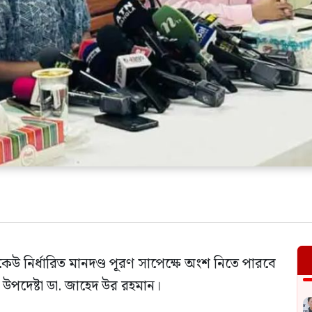
েউ নির্ধারিত মানদণ্ড পূরণ সাপেক্ষে অংশ নিতে পারবে
ার উপদেষ্টা ডা. জাহেদ উর রহমান।