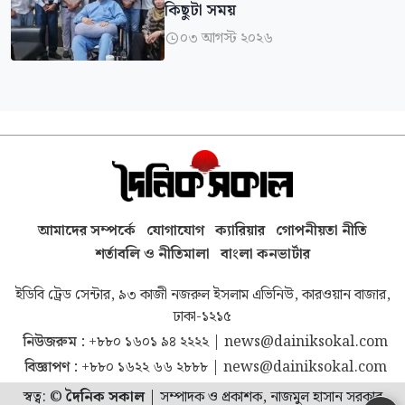
কিছুটা সময়
০৩ আগস্ট ২০২৬

আমাদের সম্পর্কে
যোগাযোগ
ক্যারিয়ার
গোপনীয়তা নীতি
শর্তাবলি ও নীতিমালা
বাংলা কনভার্টার
ইডিবি ট্রেড সেন্টার, ৯৩ কাজী নজরুল ইসলাম এভিনিউ, কারওয়ান বাজার,
ঢাকা-১২১৫
নিউজরুম :
+৮৮০ ১৬০১ ৯৪ ২২২২
|
news@dainiksokal.com
বিজ্ঞাপণ :
+৮৮০ ১৬২২ ৬৬ ২৮৮৮
|
news@dainiksokal.com
স্বত্ব: ©
দৈনিক সকাল
|
সম্পাদক ও প্রকাশক, নাজমুল হাসান সরকার