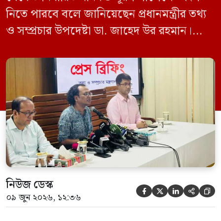
নিতে পারবে বলে জানিয়েছেন প্রধানমন্ত্রীর তথ্য
ও সম্প্রচার উপদেষ্টা ডা. জাহেদ উর রহমান।
মঙ্গলবার (০৯ জুন) সচিবালয়ে তথ্য অধিদপ্তরের
সম্মেলন কক্ষে এক প্রেস ব্রিফিংয়ে সাংবাদিকদের
এক প্রশ্নের জবাবে তিনি এ কথা বলেন।
নিউজ ডেস্ক





০৯ জুন ২০২৬, ১২:৩৬