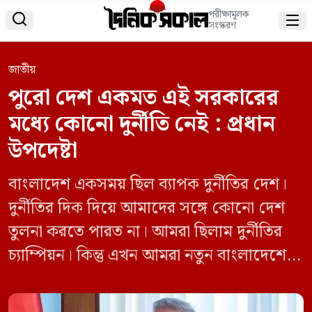
পরীক্ষামূলক


সংস্করণ
জাতীয়
পুরো দেশ একমত এই সরকারের
মধ্যে কোনো দুর্নীতি নেই : প্রধান
উপদেষ্টা
বাংলাদেশ একসময় ছিল ব্যাপক দুর্নীতির দেশ।
দুর্নীতির দিক দিয়ে আমাদের সঙ্গে কোনো দেশ
তুলনা করতে পারত না। আমরা ছিলাম দুর্নীতির
চ্যাম্পিয়ন। কিন্তু এখন আমরা নতুন বাংলাদেশের
পথে এগোচ্ছি—একটি দুর্নীতিমুক্ত দেশের স্বপ্ন
নিয়ে।’ কাতারের রাজধানী দোহায় আয়োজিত