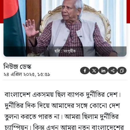
এক অনুষ্ঠানে এসব কথা বলেন বাংলাদেশের
প্রধান উপদেষ্টা অধ্যাপক মুহাম্মদ ইউনূস। তিনি
আরও বলেন, ‘বর্তমান তত্ত্বাবধায়ক সরকারকে
নিয়ে অনেক […]
ছবি : সংগৃহীত
নিউজ ডেস্ক





২৪ এপ্রিল ২০২৫, ১৫:৫৯
বাংলাদেশ একসময় ছিল ব্যাপক দুর্নীতির দেশ।
দুর্নীতির দিক দিয়ে আমাদের সঙ্গে কোনো দেশ
তুলনা করতে পারত না। আমরা ছিলাম দুর্নীতির
চ্যাম্পিয়ন। কিন্তু এখন আমরা নতুন বাংলাদেশের