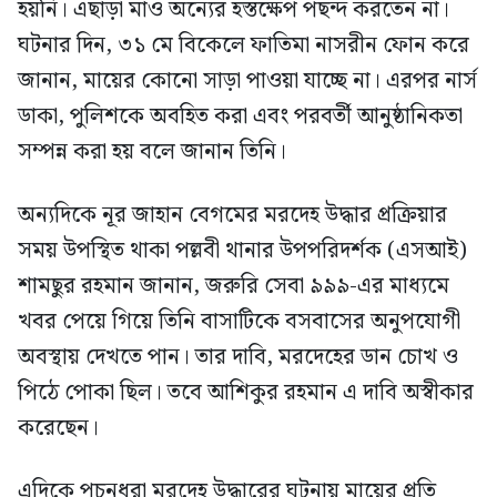
হয়নি। এছাড়া মাও অন্যের হস্তক্ষেপ পছন্দ করতেন না।
ঘটনার দিন, ৩১ মে বিকেলে ফাতিমা নাসরীন ফোন করে
জানান, মায়ের কোনো সাড়া পাওয়া যাচ্ছে না। এরপর নার্স
ডাকা, পুলিশকে অবহিত করা এবং পরবর্তী আনুষ্ঠানিকতা
সম্পন্ন করা হয় বলে জানান তিনি।
অন্যদিকে নূর জাহান বেগমের মরদেহ উদ্ধার প্রক্রিয়ার
সময় উপস্থিত থাকা পল্লবী থানার উপপরিদর্শক (এসআই)
শামছুর রহমান জানান, জরুরি সেবা ৯৯৯-এর মাধ্যমে
খবর পেয়ে গিয়ে তিনি বাসাটিকে বসবাসের অনুপযোগী
অবস্থায় দেখতে পান। তার দাবি, মরদেহের ডান চোখ ও
পিঠে পোকা ছিল। তবে আশিকুর রহমান এ দাবি অস্বীকার
করেছেন।
এদিকে পচনধরা মরদেহ উদ্ধারের ঘটনায় মায়ের প্রতি