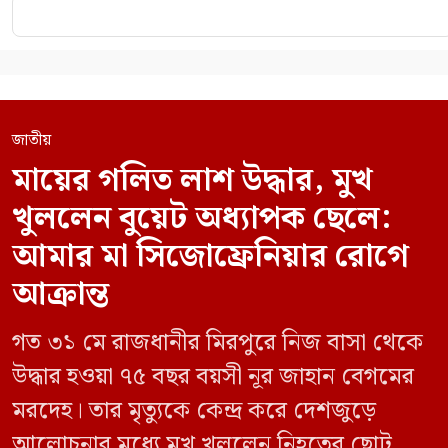
জাতীয়
মায়ের গলিত লাশ উদ্ধার, মুখ
খুললেন বুয়েট অধ্যাপক ছেলে:
আমার মা সিজোফ্রেনিয়ার রোগে
আক্রান্ত
গত ৩১ মে রাজধানীর মিরপুরে নিজ বাসা থেকে
উদ্ধার হওয়া ৭৫ বছর বয়সী নূর জাহান বেগমের
মরদেহ। তার মৃত্যুকে কেন্দ্র করে দেশজুড়ে
আলোচনার মধ্যে মুখ খুললেন নিহতের ছোট