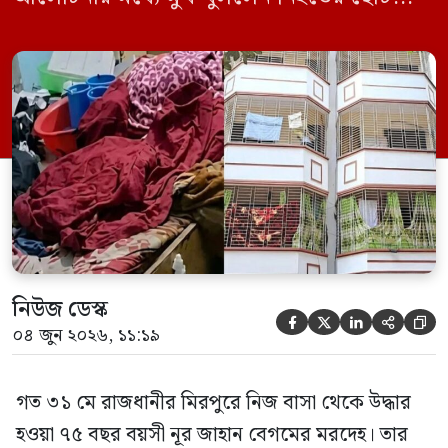
ছেলে বাংলাদেশ প্রকৌশল বিশ্ববিদ্যালয়ের
(বুয়েট) অধ্যাপক একেএম আশিকুর রহমান।
তিনি পরিবারের বিরুদ্ধে ছড়ানো বিভিন্ন তথ্যকে
মিথ্যা বলে দাবি করেছেন। বুধবার (৩ জুন)
গণমাধ্যমে দেওয়া বক্তব্যে তিনি এই […]
নিউজ ডেস্ক





০৪ জুন ২০২৬, ১১:১৯
গত ৩১ মে রাজধানীর মিরপুরে নিজ বাসা থেকে উদ্ধার
হওয়া ৭৫ বছর বয়সী নূর জাহান বেগমের মরদেহ। তার