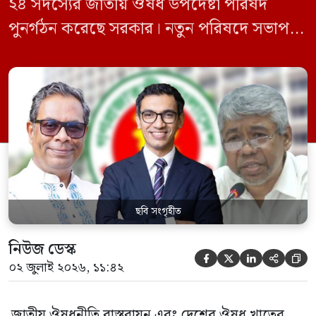
২৪ সদস্যের জাতীয় ঔষধ উপদেষ্টা পরিষদ
পুনর্গঠন করেছে সরকার। নতুন পরিষদে সভাপতি
হিসেবে দায়িত্ব পালন করবেন স্বাস্থ্য ও পরিবার
কল্যাণমন্ত্রী এবং সদস্য সচিব থাকবেন স্বাস্থ্য ও
পরিবার কল্যাণ মন্ত্রণালয়ের সচিব। একই সঙ্গে
স্বাস্থ্য প্রতিমন্ত্রী, বাংলাদেশ বিনিয়োগ উন্নয়ন
কর্তৃপক্ষ (বিডা)-এর নির্বাহী চেয়ারম্যান এবং
জাতীয় […]
ছবি সংগৃহীত
নিউজ ডেস্ক





০২ জুলাই ২০২৬, ১১:৪২
জাতীয় ঔষধনীতি বাস্তবায়ন এবং দেশের ঔষধ খাতের