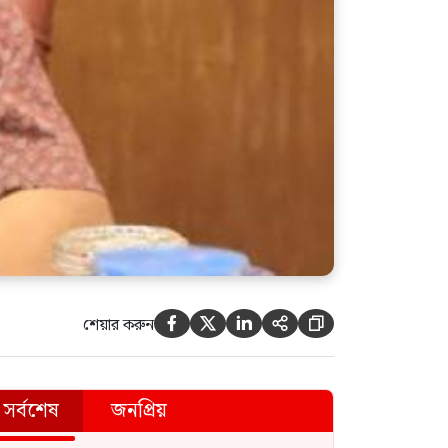
শেয়ার করুন





সর্বশেষ
জনপ্রিয়