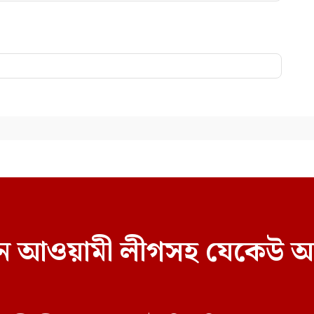
বাচনে আওয়ামী লীগসহ যেকেউ অ