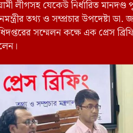
য়ামী লীগসহ যেকেউ নির্ধারিত মানদণ্ড 
ন্ত্রীর তথ্য ও সম্প্রচার উপদেষ্টা ডা
িদপ্তরের সম্মেলন কক্ষে এক প্রেস ব্র
বলেন।