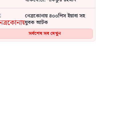
নেত্রকোনায় ৪০০পিস ইয়াবা সহ
যুবক আটক
সর্বশেষ সব দেখুন
জেলেদের ৩০ লাখ টাকা নিয়ে
উধাও বন কর্মকর্তা, টাকা ফেরত
চেয়ে ভুক্তভোগীদের মানববন্ধন