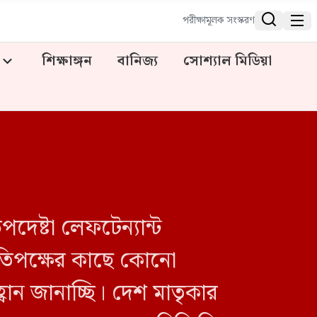


পরীক্ষামূলক সংস্করণ
শিক্ষাঙ্গন
বানিজ্য
সোশ্যাল মিডিয়া
পদেষ্টা লেফটেন্যান্ট
রতিপক্ষের কাছে কোনো
্বান জানাচ্ছি। দেশ মাতৃকার