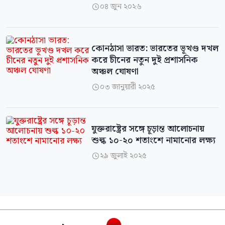
০৪ জুন ২০২৬

কোনঠাসা ভারত: ভারতের ভূখণ্ড দখল
করে চীনের নতুন দুই প্রশাসনিক
অঞ্চল ঘোষণা
০৩ জানুয়ারী ২০২৫

যুক্তরাষ্ট্রের সঙ্গে চূড়ান্ত আলোচনায়
শুল্ক ১০-২০ শতাংশে নামানোর লক্ষ্য
২৯ জুলাই ২০২৫
