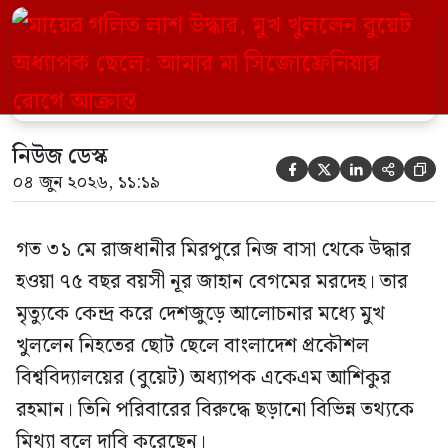
(বুয়েট) অধ্যাপক একেএম আশিকুর রহমান।
তিনি পরিবারের বিরুদ্ধে ছড়ানো বিভিন্ন তথ্যকে
মিথ্যা বলে দাবি করেছেন। বুধবার (৩ জুন)
গণমাধ্যমে দেওয়া বক্তব্যে তিনি এই […]
নিউজ ডেস্ক





০৪ জুন ২০২৬, ১১:১৯
গত ৩১ মে রাজধানীর মিরপুরে নিজ বাসা থেকে উদ্ধার
হওয়া ৭৫ বছর বয়সী নূর জাহান বেগমের মরদেহ। তার
মৃত্যুকে কেন্দ্র করে দেশজুড়ে আলোচনার মধ্যে মুখ
খুললেন নিহতের ছোট ছেলে বাংলাদেশ প্রকৌশল
বিশ্ববিদ্যালয়ের (বুয়েট) অধ্যাপক একেএম আশিকুর
রহমান। তিনি পরিবারের বিরুদ্ধে ছড়ানো বিভিন্ন তথ্যকে
মিথ্যা বলে দাবি করেছেন।