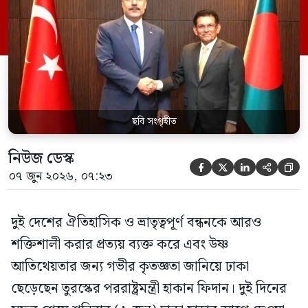
বাংলাদেশ ও তুরস্কের সম্পর্ককে কঠিন সময়ে
সংহতি প্রদর্শনের এক অনন্য দৃষ্টান্ত হিসেবে
অভিহিত করেন। সফরকালে তিনি […]
ছবি সংগৃহীত
নিউজ ডেস্ক





০৭ জুন ২০২৬, ০৭:২৩
দুই দেশের ঐতিহাসিক ও ভ্রাতৃত্বপূর্ণ বন্ধনকে আরও
শক্তিশালী করার প্রত্যয় ব্যক্ত করে এবং উষ্ণ
আতিথেয়তার জন্য গভীর কৃতজ্ঞতা জানিয়ে ঢাকা
ছেড়েছেন তুরস্কের পররাষ্ট্রমন্ত্রী হাকান ফিদান। দুই দিনের