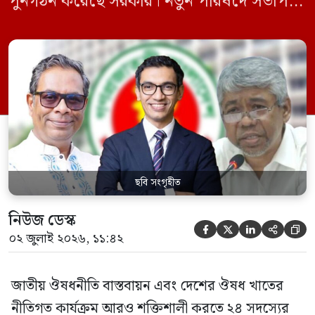
পুনর্গঠন করেছে সরকার। নতুন পরিষদে সভাপতি
হিসেবে দায়িত্ব পালন করবেন স্বাস্থ্য ও পরিবার
কল্যাণমন্ত্রী এবং সদস্য সচিব থাকবেন স্বাস্থ্য ও
পরিবার কল্যাণ মন্ত্রণালয়ের সচিব। একই সঙ্গে
স্বাস্থ্য প্রতিমন্ত্রী, বাংলাদেশ বিনিয়োগ উন্নয়ন
কর্তৃপক্ষ (বিডা)-এর নির্বাহী চেয়ারম্যান এবং
জাতীয় […]
ছবি সংগৃহীত
নিউজ ডেস্ক





০২ জুলাই ২০২৬, ১১:৪২
জাতীয় ঔষধনীতি বাস্তবায়ন এবং দেশের ঔষধ খাতের
নীতিগত কার্যক্রম আরও শক্তিশালী করতে ২৪ সদস্যের