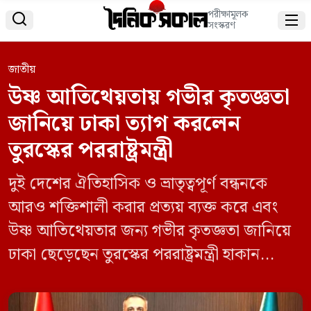
পরীক্ষামূলক


সংস্করণ
জাতীয়
উষ্ণ আতিথেয়তায় গভীর কৃতজ্ঞতা
জানিয়ে ঢাকা ত্যাগ করলেন
তুরস্কের পররাষ্ট্রমন্ত্রী
দুই দেশের ঐতিহাসিক ও ভ্রাতৃত্বপূর্ণ বন্ধনকে
আরও শক্তিশালী করার প্রত্যয় ব্যক্ত করে এবং
উষ্ণ আতিথেয়তার জন্য গভীর কৃতজ্ঞতা জানিয়ে
ঢাকা ছেড়েছেন তুরস্কের পররাষ্ট্রমন্ত্রী হাকান
ফিদান। দুই দিনের সফর শেষে শনিবার (৬ জুন)
ঢাকা ছাড়ার আগে দেওয়া এক বার্তায় তিনি