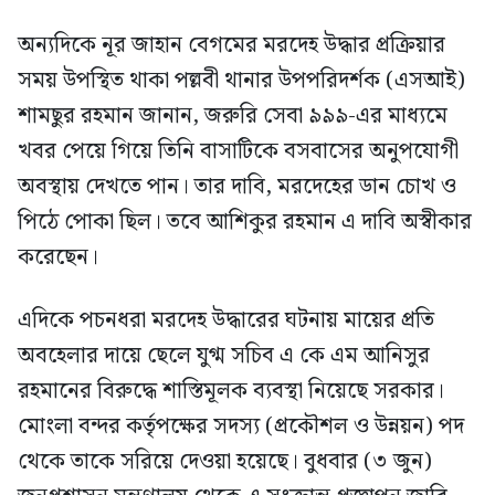
অন্যদিকে নূর জাহান বেগমের মরদেহ উদ্ধার প্রক্রিয়ার
সময় উপস্থিত থাকা পল্লবী থানার উপপরিদর্শক (এসআই)
শামছুর রহমান জানান, জরুরি সেবা ৯৯৯-এর মাধ্যমে
খবর পেয়ে গিয়ে তিনি বাসাটিকে বসবাসের অনুপযোগী
অবস্থায় দেখতে পান। তার দাবি, মরদেহের ডান চোখ ও
পিঠে পোকা ছিল। তবে আশিকুর রহমান এ দাবি অস্বীকার
করেছেন।
এদিকে পচনধরা মরদেহ উদ্ধারের ঘটনায় মায়ের প্রতি
অবহেলার দায়ে ছেলে যুগ্ম সচিব এ কে এম আনিসুর
রহমানের বিরুদ্ধে শাস্তিমূলক ব্যবস্থা নিয়েছে সরকার।
মোংলা বন্দর কর্তৃপক্ষের সদস্য (প্রকৌশল ও উন্নয়ন) পদ
থেকে তাকে সরিয়ে দেওয়া হয়েছে। বুধবার (৩ জুন)