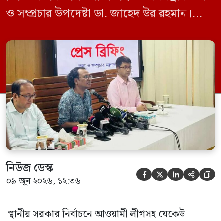
ও সম্প্রচার উপদেষ্টা ডা. জাহেদ উর রহমান।
মঙ্গলবার (০৯ জুন) সচিবালয়ে তথ্য অধিদপ্তরের
সম্মেলন কক্ষে এক প্রেস ব্রিফিংয়ে সাংবাদিকদের
এক প্রশ্নের জবাবে তিনি এ কথা বলেন।
নিউজ ডেস্ক





০৯ জুন ২০২৬, ১২:৩৬
স্থানীয় সরকার নির্বাচনে আওয়ামী লীগসহ যেকেউ