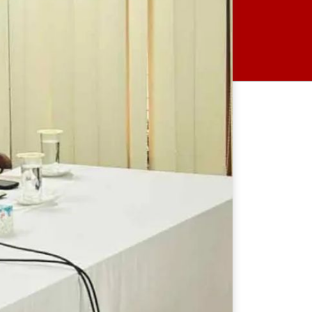
গ্রেপ্তার
আ.লীগ দেশ ধ্বংস করে, সেই
ধ্বংসস্তূপ থেকে গড়ার দায়িত্বটা
পড়ে বিএনপির ওপরে: মির্জা
ফখরুল