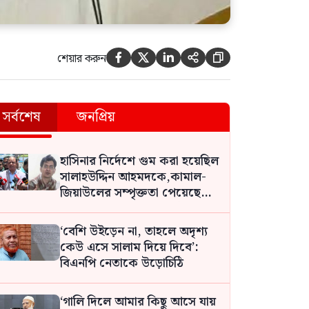
শেয়ার করুন





এক-এগারোতে বর্তমান
প্রধানমন্ত্রীকে জেআইসি সেলে বন্দি
রেখে নির্যাতন করা হয়েছিল: চিফ
সর্বশেষ
জনপ্রিয়
প্রসিকিউটর
এক দফা দেশের সাধারণ মানুষের
দীর্ঘদিনের দাবি,ও গণতান্ত্রিক
হাসিনার নির্দেশে গুম করা হয়েছিল
আকাঙ্ক্ষার প্রতিফলন,কোনো
সালাহউদ্দিন আহমদকে,কামাল-
ব্যক্তির দেওয়া নয়: নুর
জিয়াউলের সম্পৃক্ততা পেয়েছে
তদন্ত সংস্থা: চিফ প্রসিকিউটর
‘বেশি উইড়েন না, তাহলে অদৃশ্য
কেউ এসে সালাম দিয়ে দিবে’:
বিএনপি নেতাকে উড়োচিঠি
‘গালি দিলে আমার কিছু আসে যায়