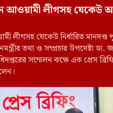
বাচনে আওয়ামী লীগসহ যেকেউ অ
য়ামী লীগসহ যেকেউ নির্ধারিত মানদণ্ড 
ন্ত্রীর তথ্য ও সম্প্রচার উপদেষ্টা ডা
িদপ্তরের সম্মেলন কক্ষে এক প্রেস ব্র
বলেন।