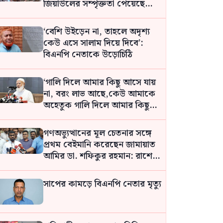
জিয়াউলের সম্পৃক্ততা পেয়েছে
তদন্ত সংস্থা: চিফ প্রসিকিউটর
‘বেশি উইড়েন না, তাহলে অদৃশ্য
কেউ এসে সালাম দিয়ে দিবে’:
বিএনপি নেতাকে উড়োচিঠি
‘গালি দিলে আমার কিছু আসে যায়
না, বরং লাভ আছে,কেউ আমাকে
অহেতুক গালি দিলে আমার কিছু
গুনাহ মাফ হবে: জামায়াত আমির
গণঅভ্যুত্থানের মূল চেতনার সঙ্গে
প্রথম বেইমানি করেছেন জামায়াত
আমির ডা. শফিকুর রহমান: রাশেদ
খান
সাপের কামড়ে বিএনপি নেতার মৃত্যু