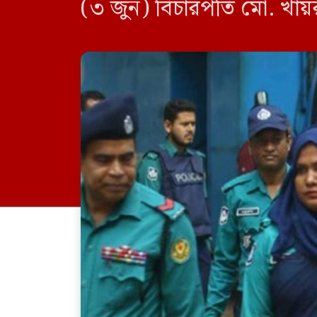
(৩ জুন) বিচারপতি মো. খা