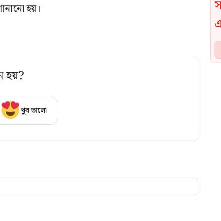
োনানো হয়।
ে হয়?
খুব ভালো