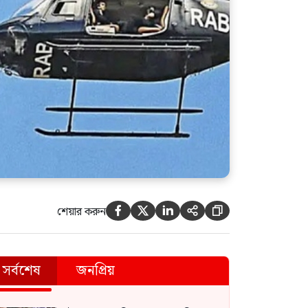
শেয়ার করুন





সর্বশেষ
জনপ্রিয়