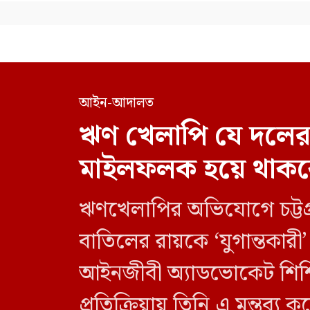
আইন-আদালত
ঋণ খেলাপি যে দলেরই
মাইলফলক হয়ে থাকব
ঋণখেলাপির অভিযোগে চট্টগ্রা
বাতিলের রায়কে ‘যুগান্তকার
আইনজীবী অ্যাডভোকেট শিশি
প্রতিক্রিয়ায় তিনি এ মন্তব্