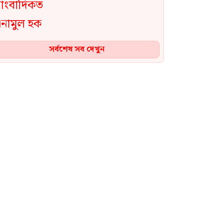
সর্বশেষ সব দেখুন
মেহেরপুরের গাংনীর ধলা সীমান্তে
৫ জনকে পুশইন করার চেষ্টা, রুখে
দিল বিজিবি