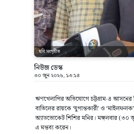
ছবি সংগৃহীত
নিউজ ডেস্ক
৩০ জুন ২০২৬, ১৩:১৪
ঋণখেলাপির অভিযোগে চট্টগ্রাম-৪ আসনের বিএন
বাতিলের রায়কে ‘যুগান্তকারী’ ও ‘মাইলফলক
অ্যাডভোকেট শিশির মনির। মঙ্গলবার (৩০ জুন
এ মন্তব্য করেন।