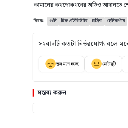
কামালের কথপোকথনের অডিও আদালতে শ
বিষয়ঃ
গুলি
চিফ প্রসিকিউটর
হাসিনা
হেলিকপ্টার
সংবাদটি কতটা নির্ভরযোগ্য বলে মন
ভুল মনে হচ্ছে
মোটামুটি
মন্তব্য করুন