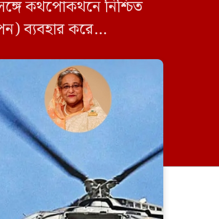
র সঙ্গে কথপোকথনে নিশ্চিত
ইপন) ব্যবহার করে
ট্রাইব্যুনাল-১ এ চতুর্থ