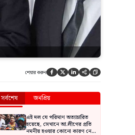
শেয়ার করুন





সর্বশেষ
জনপ্রিয়
দুর্নীতি কমাতে মন্ত্রীদের বেতন
হওয়া উচিত ১০ লাখ, এমপিদের ৫
লাখ: নুরুল হক নুর
এই দল যে পরিমাণ অত্যাচারিত
হয়েছে, সেখানে আ.লীগের প্রতি
নমনীয় হওয়ার কোনো কারণ নেই: