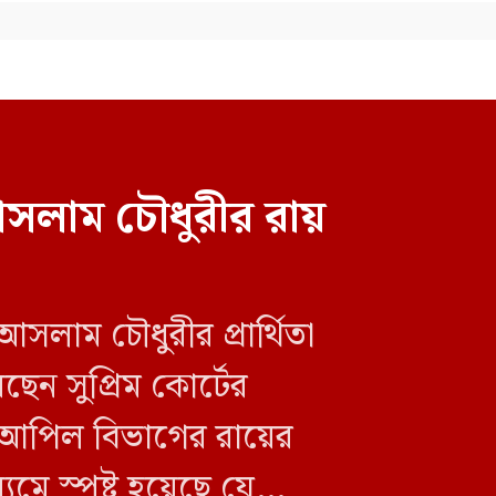
সলাম চৌধুরীর রায়
বলিউড অভিনেতা ও বিজেপি নেতা
মিঠুন চক্রবর্তীকে দেখতে
হাসপাতালে শুভেন্দু
সলাম চৌধুরীর প্রার্থিতা
েন সুপ্রিম কোর্টের
আপিল বিভাগের রায়ের
যমে স্পষ্ট হয়েছে যে