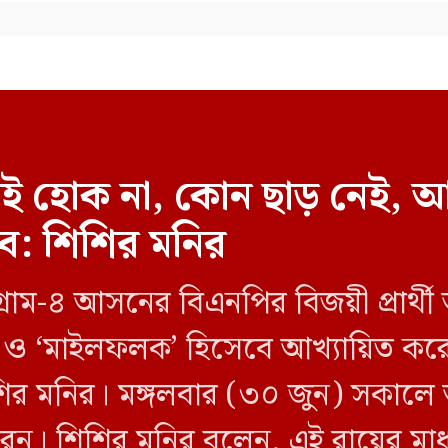
 হোক না, কোন ছাড় নেই, আ
ে: শিশির মনির
ম-৪ আসনের বিএনপির বিজয়ী প্রার্থী আ
ী’ ও ‘মাইলফলক’ হিসেবে আখ্যায়িত করেছ
র মনির। মঙ্গলবার (৩০ জুন) সকালে 
য করেন। শিশির মনির বলেন, এই রায়ের মাধ্