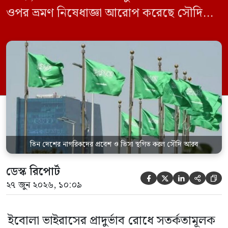
ওপর ভ্রমণ নিষেধাজ্ঞা আরোপ করেছে সৌদি
আরব। একই সঙ্গে এই তিন দেশ থেকে আসা
যেকোনো ভ্রমণকারীর জন্য ভিসা ইস্যু এবং
সৌদিতে প্রবেশ সাময়িকভাবে স্থগিত করা
হয়েছে। সৌদি প্রেস এজেন্সি (এসপিএ)
জানিয়েছে, এই নিষেধাজ্ঞা শুধুমাত্র সরাসরি ওই
তিন দেশ থেকে […]
তিন দেশের নাগরিকদের প্রবেশ ও ভিসা স্থগিত করল সৌদি আরব
ডেস্ক রিপোর্ট





২৭ জুন ২০২৬, ১০:০৯
ইবোলা ভাইরাসের প্রাদুর্ভাব রোধে সতর্কতামূলক