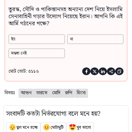
তুরস্ক, সৌদি ও পাকিস্তানসহ অন্যান্য দেশ নিয়ে ইসলামি
সেনাবাহিনী গড়ার উদ্যোগ নিয়েছে ইরান। আপনি কি এই
আর্মি গঠনের পক্ষে?
হ্যাঁ
না
মন্তব্য নেই
মোট ভোট: ৫১১৬





বিষয়ঃ
আগুন
ভারতে
মোদি
রুপি
হিংসা
সংবাদটি কতটা নির্ভরযোগ্য বলে মনে হয়?
ভুল মনে হচ্ছে
মোটামুটি
খুব ভালো