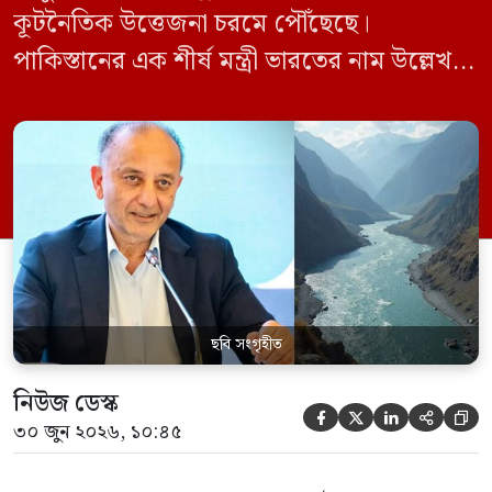
কূটনৈতিক উত্তেজনা চরমে পৌঁছেছে।
পাকিস্তানের এক শীর্ষ মন্ত্রী ভারতের নাম উল্লেখ না
করে হুমকি দিয়ে জানিয়েছেন যে তাদের প্রাপ্য
পানির ওপর কেউ হাত দিলে সেই হাত কেটে
ফেলা হবে। ভারতের কেন্দ্রীয় জলসম্পদ মন্ত্রী সি
আর পাতিল কর্তৃক আগামী দেড় থেকে দুই বছরের
[…]
ছবি সংগৃহীত
নিউজ ডেস্ক





৩০ জুন ২০২৬, ১০:৪৫