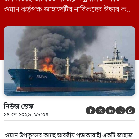
ওমান কর্তৃপক্ষ জাহাজটির নাবিকদের উদ্ধার করে
নিরাপদে সরিয়ে নেয়। জানা গেছে, ড্রোন হামলার
পর সাগরে পুরোপুরি ডুবে যায় ওই জাহাজটি।
‘এমএসভি হাজি আলি’ (Haji Ali) নামের
কার্গো শিপের উপর এই হামলার ঘটনায় তীব্র
উদ্বেগ প্রকাশ করেছে নয়াদিল্লি। প্রাথমিক […]
নিউজ ডেস্ক





১৪ মে ২০২৬, ১৮:০৪
ওমান উপকূলের কাছে ভারতীয় পতাকাবাহী একটি জাহাজ