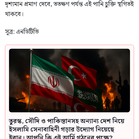
দৃশ্যমান প্রমাণ দেবে, ততক্ষণ পর্যন্ত এই পানি চুক্তি স্থগিতই
থাকবে।
সূত্র: এনডিটিভি
তুরস্ক, সৌদি ও পাকিস্তানসহ অন্যান্য দেশ নিয়ে
ইসলামি সেনাবাহিনী গড়ার উদ্যোগ নিয়েছে
ইরান। আপনি কি এই আর্মি গঠনের পক্ষে?