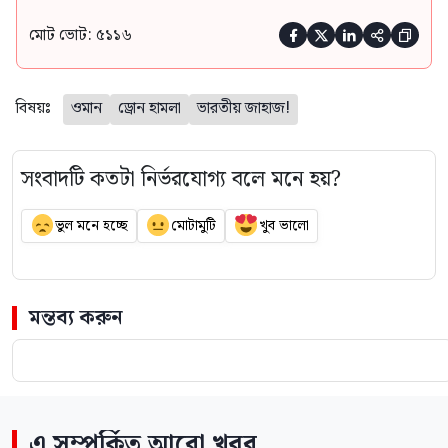
মোট ভোট: ৫১১৬





বিষয়ঃ
ওমান
ড্রোন হামলা
ভারতীয় জাহাজ!
সংবাদটি কতটা নির্ভরযোগ্য বলে মনে হয়?
ভুল মনে হচ্ছে
মোটামুটি
খুব ভালো
মন্তব্য করুন
এ সম্পর্কিত আরো খবর