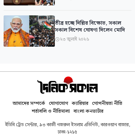
তীব্র হচ্ছে দিল্লির বিক্ষোভ, সকাল
সকাল বিশেষ ঘোষণা দিলেন মোদি
২৩ জুলাই ২০২৬

আমাদের সম্পর্কে
যোগাযোগ
ক্যারিয়ার
গোপনীয়তা নীতি
শর্তাবলি ও নীতিমালা
বাংলা কনভার্টার
ইডিবি ট্রেড সেন্টার, ৯৩ কাজী নজরুল ইসলাম এভিনিউ, কারওয়ান বাজার,
ঢাকা-১২১৫