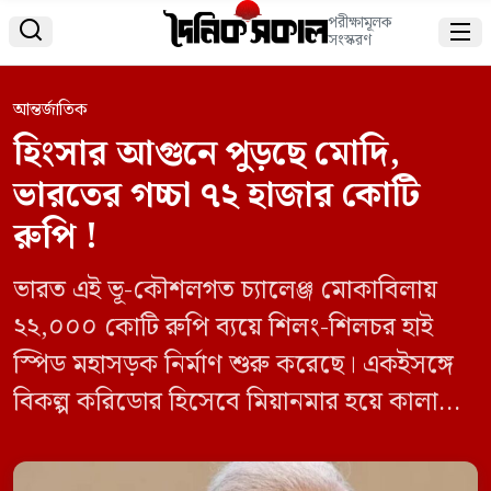
পরীক্ষামূলক


সংস্করণ
আন্তর্জাতিক
হিংসার আগুনে পুড়ছে মোদি,
ভারতের গচ্চা ৭২ হাজার কোটি
রুপি !
ভারত এই ভূ-কৌশলগত চ্যালেঞ্জ মোকাবিলায়
২২,০০০ কোটি রুপি ব্যয়ে শিলং-শিলচর হাই
স্পিড মহাসড়ক নির্মাণ শুরু করেছে। একইসঙ্গে
বিকল্প করিডোর হিসেবে মিয়ানমার হয়ে কালাদান
মাল্টিমোডাল প্রকল্প বাস্তবায়ন করছে, যা
কলকাতা থেকে সিত্তে বন্দর হয়ে ভারতের উত্তর-