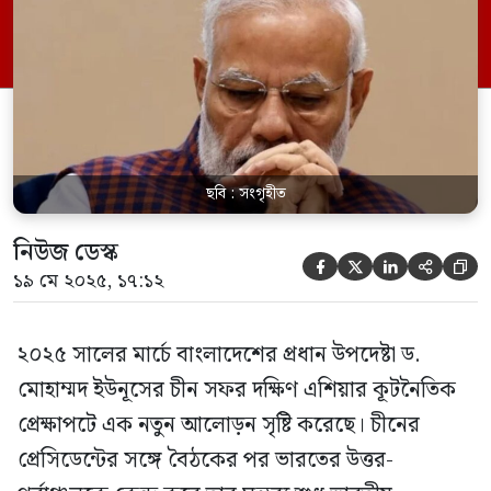
পূর্বাঞ্চলে প্রবেশ করবে।
ছবি : সংগৃহীত
নিউজ ডেস্ক





১৯ মে ২০২৫, ১৭:১২
২০২৫ সালের মার্চে বাংলাদেশের প্রধান উপদেষ্টা ড.
মোহাম্মদ ইউনূসের চীন সফর দক্ষিণ এশিয়ার কূটনৈতিক
প্রেক্ষাপটে এক নতুন আলোড়ন সৃষ্টি করেছে। চীনের
প্রেসিডেন্টের সঙ্গে বৈঠকের পর ভারতের উত্তর-