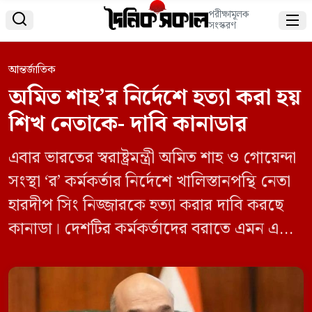
পরীক্ষামূলক


সংস্করণ
আন্তর্জাতিক
অমিত শাহ’র নির্দেশে হত্যা করা হয়
শিখ নেতাকে- দাবি কানাডার
এবার ভারতের স্বরাষ্ট্রমন্ত্রী অমিত শাহ ও গোয়েন্দা
সংস্থা ‘র’ কর্মকর্তার নির্দেশে খালিস্তানপন্থি নেতা
হারদীপ সিং নিজ্জারকে হত্যা করার দাবি করছে
কানাডা। দেশটির কর্মকর্তাদের বরাতে এমন এক
প্রতিবেদনে করেছে মার্কিন গণমাধ্যম ওয়াশিংটন
পোস্ট। এছাড়াও প্রতিবেদনে ভারতের জাতীয়
নিরাপত্তা উপদেষ্টা অজিত দোভালকে বিষয়টি