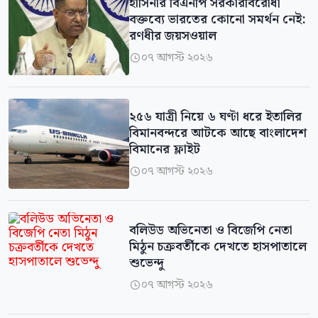
হাসিনার বিএনপি সরকারবিরোধী
বক্তব্যে ভারতের কোনো সমর্থন নেই:
রণধীর জয়সওয়াল
০৭ আগস্ট ২০২৬

২৫৬ যাত্রী নিয়ে ৬ ঘণ্টা ধরে ইতালির
বিমানবন্দরে আটকে আছে বাংলাদেশ
বিমানের ফ্লাইট
০৭ আগস্ট ২০২৬

বলিউড অভিনেতা ও বিজেপি নেতা
মিঠুন চক্রবর্তীকে দেখতে হাসপাতালে
শুভেন্দু
০৭ আগস্ট ২০২৬
