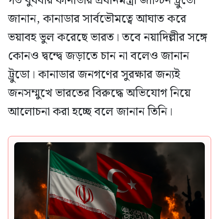
গত বুধবার কানাডার প্রধানমন্ত্রী জাস্টিন ট্রুডো
জানান, কানাডার সার্বভৌমত্বে আঘাত করে
ভয়াবহ ভুল করেছে ভারত। তবে নয়াদিল্লীর সঙ্গে
কোনও দ্বন্দ্বে জড়াতে চান না বলেও জানান
ট্রুডো। কানাডার জনগণের সুরক্ষার জন্যই
জনসম্মুখে ভারতের বিরুদ্ধে অভিযোগ নিয়ে
আলোচনা করা হচ্ছে বলে জানান তিনি।