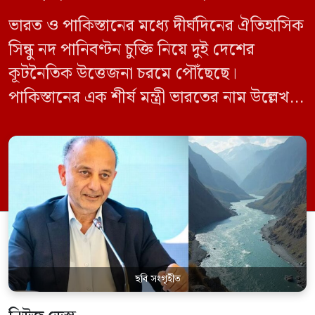
ভারত ও পাকিস্তানের মধ্যে দীর্ঘদিনের ঐতিহাসিক
সিন্ধু নদ পানিবণ্টন চুক্তি নিয়ে দুই দেশের
কূটনৈতিক উত্তেজনা চরমে পৌঁছেছে।
পাকিস্তানের এক শীর্ষ মন্ত্রী ভারতের নাম উল্লেখ না
করে হুমকি দিয়ে জানিয়েছেন যে তাদের প্রাপ্য
পানির ওপর কেউ হাত দিলে সেই হাত কেটে
ফেলা হবে। ভারতের কেন্দ্রীয় জলসম্পদ মন্ত্রী সি
আর পাতিল কর্তৃক আগামী দেড় থেকে দুই বছরের
[…]
ছবি সংগৃহীত