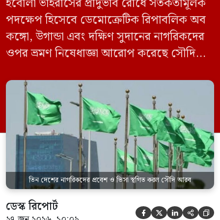
ইবোলা ভাইরাসের প্রাদুর্ভাব রোধে সতর্কতামূলক
পদক্ষেপ হিসেবে ডেমোক্রেটিক রিপাবলিক অব
কঙ্গো, উগান্ডা এবং দক্ষিণ সুদানের নাগরিকদের
ওপর ভ্রমণ নিষেধাজ্ঞা আরোপ করেছে সৌদি
আরব। একই সঙ্গে এই তিন দেশ থেকে আসা
যেকোনো ভ্রমণকারীর জন্য ভিসা ইস্যু এবং
সৌদিতে প্রবেশ সাময়িকভাবে স্থগিত করা
হয়েছে। সৌদি প্রেস এজেন্সি (এসপিএ)
জানিয়েছে, এই নিষেধাজ্ঞা শুধুমাত্র সরাসরি ওই
তিন দেশ থেকে […]
তিন দেশের নাগরিকদের প্রবেশ ও ভিসা স্থগিত করল সৌদি আরব
ডেস্ক রিপোর্ট





২৭ জুন ২০২৬, ১০:০৯