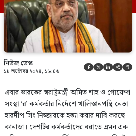
অবগত করেছে কানাডা বলেও উল্লেখ করা
হয়েছে। ওয়াশিংটন পোস্টের প্রতিবেদনে বলা
হয়েছে, ভারতের স্বরাষ্ট্রমন্ত্রী […]
নিউজ ডেস্ক





১৯ অক্টোবর ২০২৪, ১৬:৪৬
এবার ভারতের স্বরাষ্ট্রমন্ত্রী অমিত শাহ ও গোয়েন্দা
সংস্থা ‘র’ কর্মকর্তার নির্দেশে খালিস্তানপন্থি নেতা
হারদীপ সিং নিজ্জারকে হত্যা করার দাবি করছে
কানাডা। দেশটির কর্মকর্তাদের বরাতে এমন এক