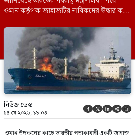
জানিয়েছে ভারতের পররাষ্ট্র মন্ত্রণালয়। পরে
ওমান কর্তৃপক্ষ জাহাজটির নাবিকদের উদ্ধার করে
নিরাপদে সরিয়ে নেয়। জানা গেছে, ড্রোন হামলার
পর সাগরে পুরোপুরি ডুবে যায় ওই জাহাজটি।
‘এমএসভি হাজি আলি’ (Haji Ali) নামের
কার্গো শিপের উপর এই হামলার ঘটনায় তীব্র
উদ্বেগ প্রকাশ করেছে নয়াদিল্লি। প্রাথমিক […]
নিউজ ডেস্ক





১৪ মে ২০২৬, ১৮:০৪
ওমান উপকূলের কাছে ভারতীয় পতাকাবাহী একটি জাহাজ