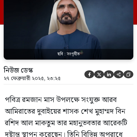
মাসটি পরিবারের সঙ্গে কাটাতে পারেন। এই
মানবিক সিদ্ধান্ত দুবাইয়ের জনগণের মধ্যে
ইতিবাচক প্রতিক্রিয়া সৃষ্টি করেছে এবং বন্দিদের
[…]
ছবি : সংগৃহীত
নিউজ ডেস্ক





২৭ ফেব্রুয়ারী ২০২৫, ২৩:২৫
পবিত্র রমজান মাস উপলক্ষে সংযুক্ত আরব
আমিরাতের দুবাইয়ের শাসক শেখ মুহাম্মদ বিন
রশিদ আল মাকতুম তার মহানুভবতার আরেকটি
দৃষ্টান্ত স্থাপন করেছেন। তিনি বিভিন্ন অপরাধে