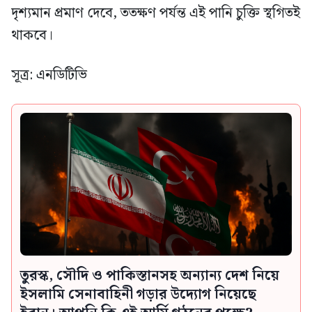
দৃশ্যমান প্রমাণ দেবে, ততক্ষণ পর্যন্ত এই পানি চুক্তি স্থগিতই
থাকবে।
সূত্র: এনডিটিভি
তুরস্ক, সৌদি ও পাকিস্তানসহ অন্যান্য দেশ নিয়ে
ইসলামি সেনাবাহিনী গড়ার উদ্যোগ নিয়েছে