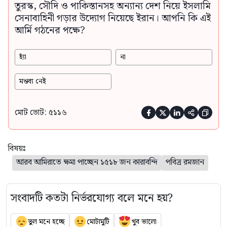
তুরস্ক, সৌদি ও পাকিস্তানসহ অন্যান্য দেশ নিয়ে ইসলামি
সেনাবাহিনী গড়ার উদ্যোগ নিয়েছে ইরান। আপনি কি এই
আর্মি গঠনের পক্ষে?
হ্যাঁ
না
মন্তব্য নেই
মোট ভোট: ৫১১৬





বিষয়ঃ
আরব আমিরাতে ক্ষমা পাচ্ছেন ১৫১৮ জন কারাবন্দি
পবিত্র রমজান
সংবাদটি কতটা নির্ভরযোগ্য বলে মনে হয়?
ভুল মনে হচ্ছে
মোটামুটি
খুব ভালো