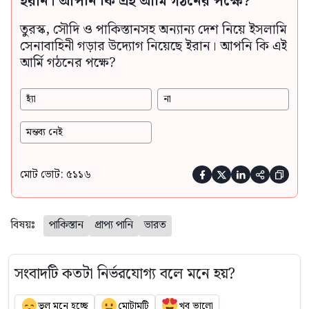
ইরান। আপনি কি এই আর্মি গঠনের পক্ষে?
তুরস্ক, সৌদি ও পাকিস্তানসহ অন্যান্য দেশ নিয়ে ইসলামি
সেনাবাহিনী গড়ার উদ্যোগ নিয়েছে ইরান। আপনি কি এই
আর্মি গঠনের পক্ষে?
হ্যাঁ
না
মন্তব্য নেই
মোট ভোট: ৫১১৬





বিষয়ঃ
পাকিস্তান
প্রাপ্য পানি
ভারত
সংবাদটি কতটা নির্ভরযোগ্য বলে মনে হয়?
ভুল মনে হচ্ছে
মোটামুটি
খুব ভালো