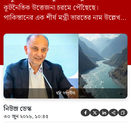
কূটনৈতিক উত্তেজনা চরমে পৌঁছেছে।
পাকিস্তানের এক শীর্ষ মন্ত্রী ভারতের নাম উল্লেখ না
করে হুমকি দিয়ে জানিয়েছেন যে তাদের প্রাপ্য
পানির ওপর কেউ হাত দিলে সেই হাত কেটে
ফেলা হবে। ভারতের কেন্দ্রীয় জলসম্পদ মন্ত্রী সি
আর পাতিল কর্তৃক আগামী দেড় থেকে দুই বছরের
[…]
ছবি সংগৃহীত
নিউজ ডেস্ক





৩০ জুন ২০২৬, ১০:৪৫