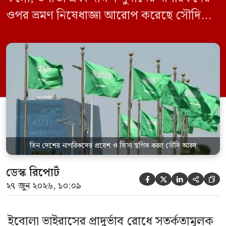
ওপর ভ্রমণ নিষেধাজ্ঞা আরোপ করেছে সৌদি
আরব। একই সঙ্গে এই তিন দেশ থেকে আসা
যেকোনো ভ্রমণকারীর জন্য ভিসা ইস্যু এবং
সৌদিতে প্রবেশ সাময়িকভাবে স্থগিত করা
হয়েছে। সৌদি প্রেস এজেন্সি (এসপিএ)
জানিয়েছে, এই নিষেধাজ্ঞা শুধুমাত্র সরাসরি ওই
তিন দেশ থেকে […]
তিন দেশের নাগরিকদের প্রবেশ ও ভিসা স্থগিত করল সৌদি আরব
ডেস্ক রিপোর্ট





২৭ জুন ২০২৬, ১০:০৯
ইবোলা ভাইরাসের প্রাদুর্ভাব রোধে সতর্কতামূলক