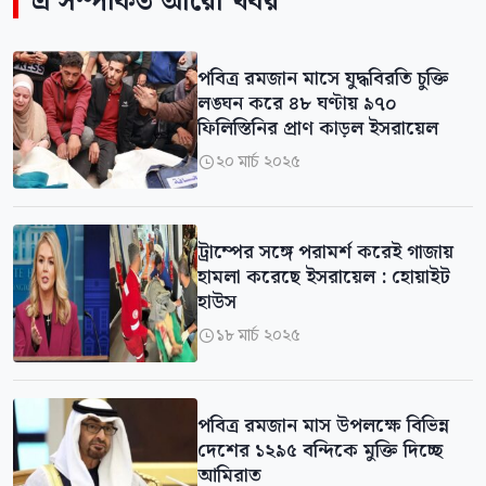
এ সম্পর্কিত আরো খবর
পবিত্র রমজান মাসে যুদ্ধবিরতি চুক্তি
লঙ্ঘন করে ৪৮ ঘণ্টায় ৯৭০
ফিলিস্তিনির প্রাণ কাড়ল ইসরায়েল
২০ মার্চ ২০২৫

ট্রাম্পের সঙ্গে পরামর্শ করেই গাজায়
হামলা করেছে ইসরায়েল : হোয়াইট
হাউস
১৮ মার্চ ২০২৫

পবিত্র রমজান মাস উপলক্ষে বিভিন্ন
দেশের ১২৯৫ বন্দিকে মুক্তি দিচ্ছে
আমিরাত