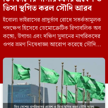
ভিসা স্থগিত করল সৌদি আরব
ইবোলা ভাইরাসের প্রাদুর্ভাব রোধে সতর্কতামূলক
পদক্ষেপ হিসেবে ডেমোক্রেটিক রিপাবলিক অব
কঙ্গো, উগান্ডা এবং দক্ষিণ সুদানের নাগরিকদের
ওপর ভ্রমণ নিষেধাজ্ঞা আরোপ করেছে সৌদি
আরব। একই সঙ্গে এই তিন দেশ থেকে আসা
যেকোনো ভ্রমণকারীর জন্য ভিসা ইস্যু এবং
সৌদিতে প্রবেশ সাময়িকভাবে স্থগিত করা
হয়েছে। সৌদি প্রেস এজেন্সি (এসপিএ)
জানিয়েছে, এই নিষেধাজ্ঞা শুধুমাত্র সরাসরি ওই
তিন দেশ থেকে […]
তিন দেশের নাগরিকদের প্রবেশ ও ভিসা স্থগিত করল সৌদি আরব