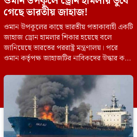
ওমান উপকূলে ড্রোন হামলায় ডুবে
গেছে ভারতীয় জাহাজ!
ওমান উপকূলের কাছে ভারতীয় পতাকাবাহী একটি
জাহাজ ড্রোন হামলার শিকার হয়েছে বলে
জানিয়েছে ভারতের পররাষ্ট্র মন্ত্রণালয়। পরে
ওমান কর্তৃপক্ষ জাহাজটির নাবিকদের উদ্ধার করে
নিরাপদে সরিয়ে নেয়। জানা গেছে, ড্রোন হামলার
পর সাগরে পুরোপুরি ডুবে যায় ওই জাহাজটি।
‘এমএসভি হাজি আলি’ (Haji Ali) নামের
কার্গো শিপের উপর এই হামলার ঘটনায় তীব্র
উদ্বেগ প্রকাশ করেছে নয়াদিল্লি। প্রাথমিক […]