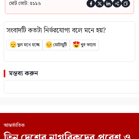
মোট ভোট: ৫১১৬





সংবাদটি কতটা নির্ভরযোগ্য বলে মনে হয়?
ভুল মনে হচ্ছে
মোটামুটি
খুব ভালো
মন্তব্য করুন
আন্তর্জাতিক
তিন দেশের নাগরিকদের প্রবেশ ও