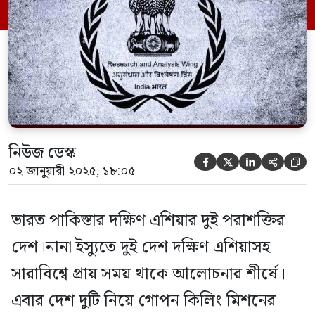
পোস্ট জানিয়েছে, পাকিস্তানের মাটিতে ভারতের
গোয়েন্দা সংস্থা ‘র’ গোপন কিলিং মিশন
পরিচালনা করছে বলে এক প্রতিবেদনে […]
নিউজ ডেস্ক





০২ জানুয়ারী ২০২৫, ১৮:০৫
ভারত পাকিস্তার দক্ষিণ এশিয়ার দুই পরাশক্তির
দেশ।নানা ইস্যুতে দুই দেশ দক্ষিণ এশিয়াসহ
সারাবিশ্বে প্রায় সময় থাকে আলোচনার শীর্ষে।
এবার দেশ দুটি নিয়ে গোপন কিলিং মিশনের