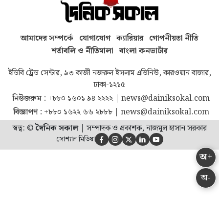
আমাদের সম্পর্কে
যোগাযোগ
ক্যারিয়ার
গোপনীয়তা নীতি
শর্তাবলি ও নীতিমালা
বাংলা কনভার্টার
ইডিবি ট্রেড সেন্টার, ৯৩ কাজী নজরুল ইসলাম এভিনিউ, কারওয়ান বাজার,
ঢাকা-১২১৫
নিউজরুম :
+৮৮০ ১৬০১ ৯৪ ২২২২
|
news@dainiksokal.com
বিজ্ঞাপণ :
+৮৮০ ১৬২২ ৬৬ ২৮৮৮
|
news@dainiksokal.com
স্বত্ব: ©
দৈনিক সকাল
|
সম্পাদক ও প্রকাশক, নাজমুল হাসান সরকার
সোশ্যাল মিডিয়া





অ+
অ-