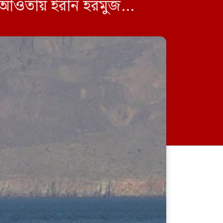
র আওতায় ইরান হরমুজ
…]