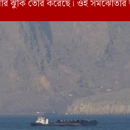
েওয়ার ঝুঁকি তৈরি করেছে। ওই সমঝোতা
তে সম্মত হয়েছিল। এ হামলাগুলো এমন [