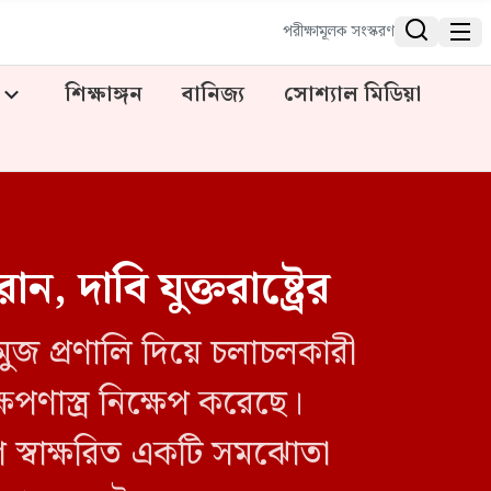


পরীক্ষামূলক সংস্করণ
শিক্ষাঙ্গন
বানিজ্য
সোশ্যাল মিডিয়া
দাবি যুক্তরাষ্ট্রের
মুজ প্রণালি দিয়ে চলাচলকারী
পণাস্ত্র নিক্ষেপ করেছে।
 স্বাক্ষরিত একটি সমঝোতা