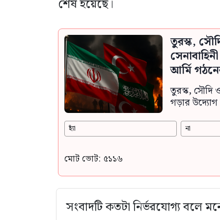
শেষ হয়েছে।
তুরস্ক, সৌ
সেনাবাহিন
আর্মি গঠনে
তুরস্ক, সৌদি 
গড়ার উদ্যোগ 
হ্যাঁ
না
মোট ভোট: ৫১১৬
সংবাদটি কতটা নির্ভরযোগ্য বলে মন