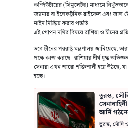
কম্পিউটারের (সিমুলেটর) মাধ্যমে নিখুঁতভাবে
জ্যামার বা ইলেকট্রনিক রাইফেল এবং জাল ছো
মাইন নিষ্ক্রিয় করার পদ্ধতি।
এই গোপন নথির বিষয়ে রাশিয়া ও চীনের প্রতির
তবে চীনের পররাষ্ট্র মন্ত্রণালয় জানিয়েছে, ত
পক্ষে কাজ করছে। রাশিয়ার দীর্ঘ যুদ্ধ অভিজ্ঞত
সেনারা এখন আরো শক্তিশালী হয়ে উঠছে, যা য
হচ্ছে।
তুরস্ক, সৌ
সেনাবাহিন
আর্মি গঠনে
তুরস্ক, সৌদি 