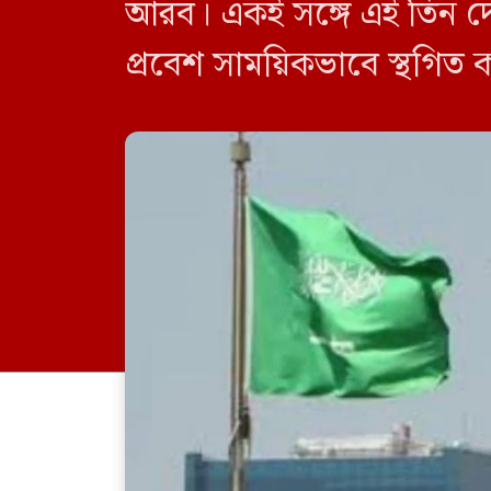
আরব। একই সঙ্গে এই তিন দে
প্রবেশ সাময়িকভাবে স্থগিত 
নিষেধাজ্ঞা শুধুমাত্র সরাসর