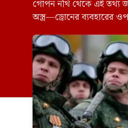
গোপন নথি থেকে এই তথ্য জানা
অস্ত্র—ড্রোনের ব্যবহারের 
করলেও, এই ঘটনা পশ্চিমা 