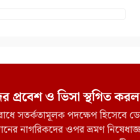
র প্রবেশ ও ভিসা স্থগিত ক
ব রোধে সতর্কতামূলক পদক্ষেপ হিসেবে 
 সুদানের নাগরিকদের ওপর ভ্রমণ নিষেধ