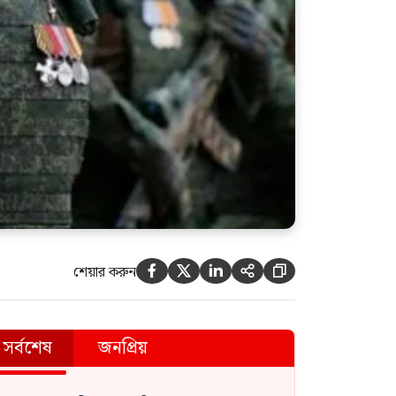
শেয়ার করুন





সর্বশেষ
জনপ্রিয়