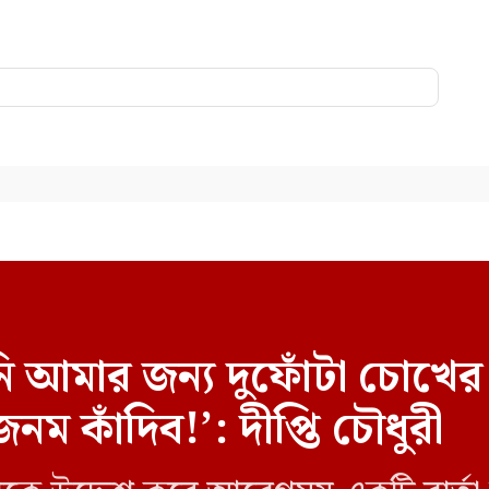
নি আমার জন্য দুফোঁটা চোখে
ম কাঁদিব!’: দীপ্তি চৌধুরী