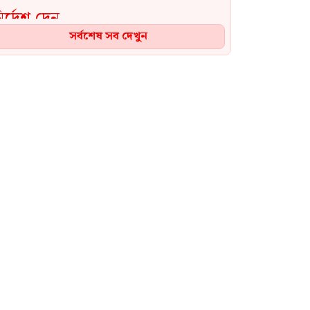
সর্বশেষ সব দেখুন
‘আমরা কাউকে অসম্মান করতে
আসিনি, জনগণের দাবি নিয়ে
এসেছি’: জামায়াত আমির