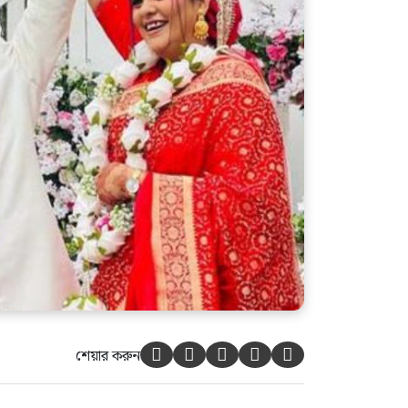
আহত শিবির নেতাদের দেখতে
হাসপাতালে জামায়াত আমির
শেয়ার করুন




