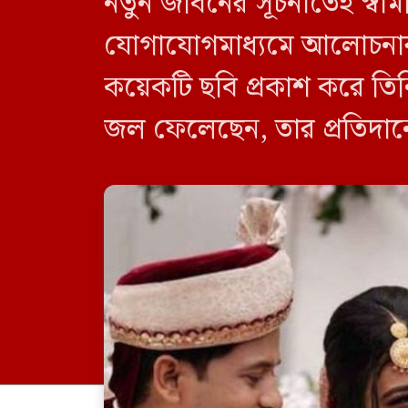
নতুন জীবনের সূচনাতেই স্বা
যোগাযোগমাধ্যমে আলোচনার কে
কয়েকটি ছবি প্রকাশ করে তি
জল ফেলেছেন, তার প্রতিদানে
আহমেদের একটি বিখ্যাত সংল