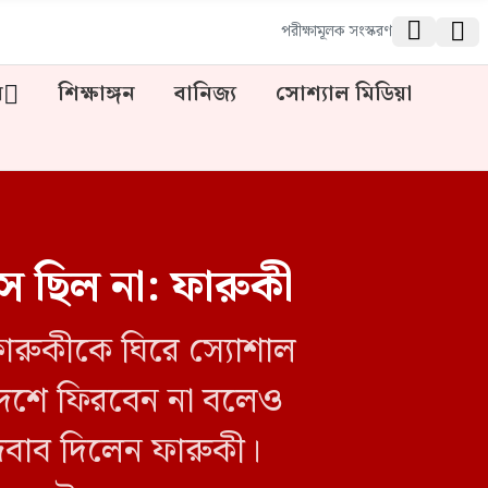


পরীক্ষামূলক সংস্করণ
ন
শিক্ষাঙ্গন
বানিজ্য
সোশ্যাল মিডিয়া
 ছিল না: ফারুকী
 ফারুকীকে ঘিরে স্যোশাল
দেশে ফিরবেন না বলেও
বাব দিলেন ফারুকী।