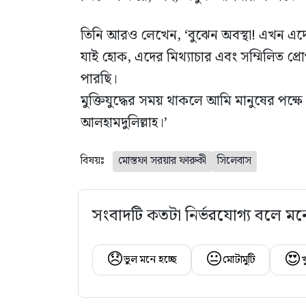
তিনি আরও লেখেন, ‘বুঝেন অবস্থা! এখন এদ
যাই হোক, এদের মিথ্যাচার এবং সম্মিলিত প
পারছি।
মুক্তিযুদ্ধের সময় থাকলে আমি মানুষের পক্
আলহামদুলিল্লাহ।’
বিষয়ঃ
মোস্তফা সরয়ার ফারুকী
সিলেবাস
সংবাদটি কতটা নির্ভরযোগ্য বলে মন
😞
😐
😍
ভুল মনে হচ্ছে
মোটামুটি
খ