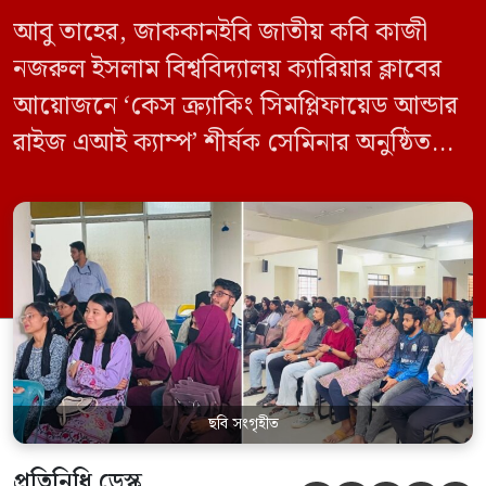
আবু তাহের, জাককানইবি জাতীয় কবি কাজী
নজরুল ইসলাম বিশ্ববিদ্যালয় ক্যারিয়ার ক্লাবের
আয়োজনে ‘কেস ক্র্যাকিং সিমপ্লিফায়েড আন্ডার
রাইজ এআই ক্যাম্প’ শীর্ষক সেমিনার অনুষ্ঠিত
হয়েছে। মঙ্গলবার (১২ মে) বিশ্ববিদ্যালয়ের
কেন্দ্রীয় লাইব্রেরির নবযুগ কনফারেন্স রুমে এ
সেমিনারের আয়োজন করা হয়। এআই ক্যাম্পের
উদ্যোগে আয়োজিত সেমিনারে প্রধান আলোচক
হিসেবে উপস্থিত ছিলেন রাইজের ডিজিটাল গ্রোথ
হ্যাক ম্যানেজার মো. ইয়াসিন আরাফাত। […]
ছবি সংগৃহীত
প্রতিনিধি ডেস্ক