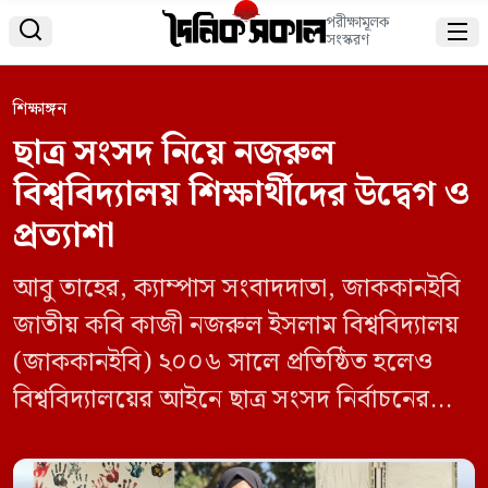
পরীক্ষামূলক


সংস্করণ
শিক্ষাঙ্গন
ছাত্র সংসদ নিয়ে নজরুল
বিশ্ববিদ্যালয় শিক্ষার্থীদের উদ্বেগ ও
প্রত্যাশা
আবু তাহের, ক্যাম্পাস সংবাদদাতা, জাককানইবি
জাতীয় কবি কাজী নজরুল ইসলাম বিশ্ববিদ্যালয়
(জাককানইবি) ২০০৬ সালে প্রতিষ্ঠিত হলেও
বিশ্ববিদ্যালয়ের আইনে ছাত্র সংসদ নির্বাচনের
কোনো বিধান ছিল না। ফলে শিক্ষার্থীরা তাদের
গণতান্ত্রিক অধিকার থেকে বঞ্চিত ছিলেন। তবে