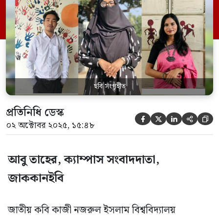
শিক্ষার্থীদের আন্দোলন ও ধারাবাহিক দাবি-
দাওয়ার প্রেক্ষিতে বিশ্ববিদ্যালয় প্রশাসন ছাত্র
সংসদ নির্বাচনের উদ্যোগ গ্রহণ করেছে। সম্প্রতি
প্রশাসন শিক্ষার্থীদের সঙ্গে একাধিক উন্মুক্ত
আলোচনার […]
ছবি সংগৃহীত
প্রতিনিধি ডেস্ক





০২ অক্টোবর ২০২৫, ১৫:৪৮
আবু তাহের, ক্যাম্পাস সংবাদদাতা,
জাককানইবি
জাতীয় কবি কাজী নজরুল ইসলাম বিশ্ববিদ্যালয়