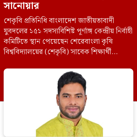
সানোয়ার
শেকৃবি প্রতিনিধি বাংলাদেশ জাতীয়তাবাদী
যুবদলের ১৫১ সদস্যবিশিষ্ট পূর্ণাঙ্গ কেন্দ্রীয় নির্বাহী
কমিটিতে স্থান পেয়েছেন শেরেবাংলা কৃষি
বিশ্ববিদ্যালয়ের (শেকৃবি) সাবেক শিক্ষার্থী
কৃষিবিদ সানোয়ার আলম। নবগঠিত কমিটিতে
তাকে কেন্দ্রীয় কৃষি বিষয়ক সম্পাদক হিসেবে
দায়িত্ব দেওয়া হয়েছে। বৃহস্পতিবার বিএনপির
সিনিয়র যুগ্ম মহাসচিব রুহুল কবির রিজভী
স্বাক্ষরিত এক বিজ্ঞপ্তিতে নতুন কমিটির
অনুমোদনের বিষয়টি জানানো হয়। কমিটিতে
আব্দুল মোনায়েম মুন্নাকে সভাপতি […]