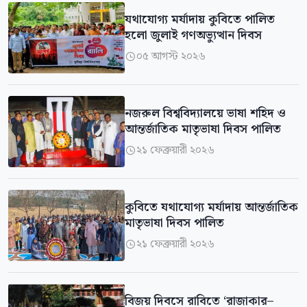
‎যথাযোগ্য মর্যাদায় কুবিতে পালিত
হলো জুলাই গণঅভ্যুত্থান দিবস
০৫ আগস্ট ২০২৬

নজরুল বিশ্ববিদ্যালয়ে ভাষা শহিদ ও
আন্তর্জাতিক মাতৃভাষা দিবস পালিত
২১ ফেব্রুয়ারী ২০২৬

‎কুবিতে যথাযোগ্য মর্যাদায় আন্তর্জাতিক
মাতৃভাষা দিবস পালিত
২১ ফেব্রুয়ারী ২০২৬

বিজয় দিবসে রাবিতে ‘রাজাকার–