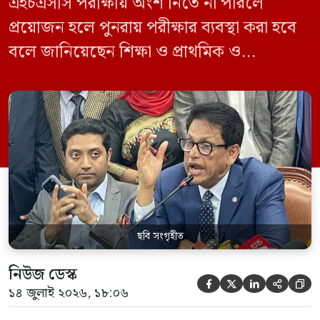
এইচএসসি পরীক্ষায় অংশ নিতে না পারলে
প্রয়োজন হলে পুনরায় পরীক্ষার ব্যবস্থা করা হবে
বলে জানিয়েছেন শিক্ষা ও প্রাথমিক ও
গণশিক্ষামন্ত্রী ড. আ ন ম এহছানুল হক মিলন।
তিনি শিক্ষার্থীদের আন্দোলন না করে পড়াশোনায়
মনোযোগ দেওয়ার আহ্বান জানিয়ে বলেন,
সরকার পরিস্থিতি নিবিড়ভাবে পর্যবেক্ষণ করছে
এবং পরীক্ষার্থীদের স্বার্থ রক্ষায় প্রয়োজনীয় সব
পদক্ষেপ […]
ছবি সংগৃহীত
নিউজ ডেস্ক





১৪ জুলাই ২০২৬, ১৮:০৬