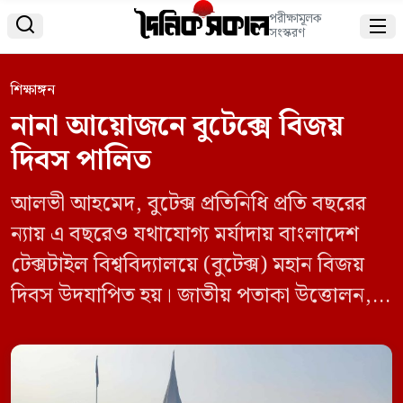
পরীক্ষামূলক


সংস্করণ
শিক্ষাঙ্গন
নানা আয়োজনে বুটেক্সে বিজয়
দিবস পালিত
আলভী আহমেদ, বুটেক্স প্রতিনিধি প্রতি বছরের
ন্যায় এ বছরেও যথাযোগ্য মর্যাদায় বাংলাদেশ
টেক্সটাইল বিশ্ববিদ্যালয়ে (বুটেক্স) মহান বিজয়
দিবস উদযাপিত হয়। জাতীয় পতাকা উত্তোলন,
জাতীয় স্মৃতিসৌধে পুষ্পস্তবক অর্পণ, আন্তঃহল
ফুটবল টুর্নামেন্ট, শিক্ষক-কর্মকর্তা-কর্মচারীদের
প্রীতি ফুটবল ম্যাচ, সকল হলে শহীদদের স্মরণে