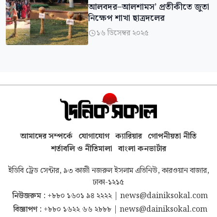
আলবদর–আলশামস’ প্রতীকীতে জুতা
নিক্ষেপ শাখা ছাত্রদলের
১৬ ডিসেম্বর ২০২৫

আমাদের সম্পর্কে
যোগাযোগ
ক্যারিয়ার
গোপনীয়তা নীতি
শর্তাবলি ও নীতিমালা
বাংলা কনভার্টার
ইডিবি ট্রেড সেন্টার, ৯৩ কাজী নজরুল ইসলাম এভিনিউ, কারওয়ান বাজার,
ঢাকা-১২১৫
নিউজরুম :
+৮৮০ ১৬০১ ৯৪ ২২২২
|
news@dainiksokal.com
বিজ্ঞাপণ :
+৮৮০ ১৬২২ ৬৬ ২৮৮৮
|
news@dainiksokal.com