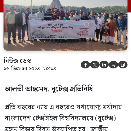
বিশেষ দোয়া-মোনাজাতসহ নানা কর্মসূচিতে
বুটেক্সে মহান বিজয় দিবস উদযাপন করা হয়েছে।
সোমবার (১৬ ডিসেম্বর) বিজয় দিবসের দিন […]
নিউজ ডেস্ক





১৬ ডিসেম্বর ২০২৪, ২০:১৪
আলভী আহমেদ, বুটেক্স প্রতিনিধি
প্রতি বছরের ন্যায় এ বছরেও যথাযোগ্য মর্যাদায়
বাংলাদেশ টেক্সটাইল বিশ্ববিদ্যালয়ে (বুটেক্স)
মহান বিজয় দিবস উদযাপিত হয়। জাতীয়