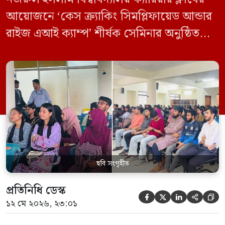
আয়োজনে ‘কেস ক্র্যাকিং সিমপ্লিফায়েড আন্ডার
রাইজ এআই ক্যাম্প’ শীর্ষক সেমিনার অনুষ্ঠিত
হয়েছে। মঙ্গলবার (১২ মে) বিশ্ববিদ্যালয়ের
কেন্দ্রীয় লাইব্রেরির নবযুগ কনফারেন্স রুমে এ
সেমিনারের আয়োজন করা হয়। এআই ক্যাম্পের
উদ্যোগে আয়োজিত সেমিনারে প্রধান আলোচক
হিসেবে উপস্থিত ছিলেন রাইজের ডিজিটাল গ্রোথ
হ্যাক ম্যানেজার মো. ইয়াসিন আরাফাত। […]
ছবি সংগৃহীত
প্রতিনিধি ডেস্ক





১২ মে ২০২৬, ২৩:০১