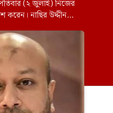
স্পতিবার (২ জুলাই) নিজের
াশ করেন। নাছির উদ্দীন
স্টার ফুয়াদদের […]