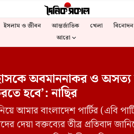
ইসলাম ও জীবন
আন্তর্জাতিক
খেলা
বিনোদন
আরো
াসকে অবমাননাকর ও অসত্য বক
 করতে হবে’: নাছির
) নিয়ে আমার বাংলাদেশ পার্টির (এবি পার
়াদের দেয়া বক্তব্যের তীব্র প্রতিবাদ জ