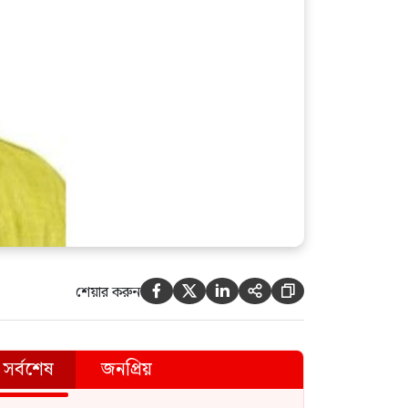
যারা অস্থিতিশীলতা সৃষ্টি করতে চায়,
তারা প্রকৃতপক্ষে ফ্যাসিবাদেরই
সুবিধা করে দিচ্ছে: টুকু
শেয়ার করুন





সর্বশেষ
জনপ্রিয়