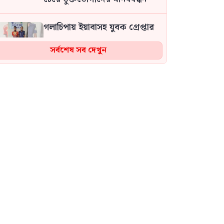
গলাচিপায় ইয়াবাসহ যুবক গ্রেপ্তার
সর্বশেষ সব দেখুন
ফ্যাসিবাদবিরোধী আন্দোলনে
হত্যাকাণ্ডের বিচার হবে স্বচ্ছ-
বিশ্বাসযোগ্য: প্রধানমন্ত্রী
জুলাই গণঅভ্যুত্থান দিবস উপলক্ষে
মধুপুরে জামায়াতে ইসলামীর বিশাল
বিক্ষোভ মিছিল ও সমাবেশ
জুলাই গণঅভ্যুত্থান দিবস উপলক্ষে
শেরপুরে বিএনপির আলোচনা সভা
জুলাই বিপ্লবের দ্বিতীয় বার্ষিকী