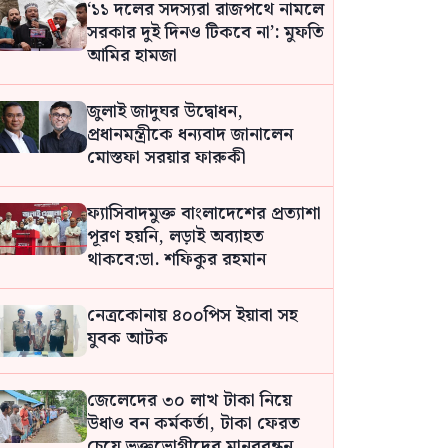
‘১১ দলের সদস্যরা রাজপথে নামলে
সরকার দুই দিনও টিকবে না’: মুফতি
আমির হামজা
জুলাই জাদুঘর উদ্বোধন,
প্রধানমন্ত্রীকে ধন্যবাদ জানালেন
মোস্তফা সরয়ার ফারুকী
ফ্যাসিবাদমুক্ত বাংলাদেশের প্রত্যাশা
পূরণ হয়নি, লড়াই অব্যাহত
থাকবে:ডা. শফিকুর রহমান
নেত্রকোনায় ৪০০পিস ইয়াবা সহ
যুবক আটক
জেলেদের ৩০ লাখ টাকা নিয়ে
উধাও বন কর্মকর্তা, টাকা ফেরত
চেয়ে ভুক্তভোগীদের মানববন্ধন