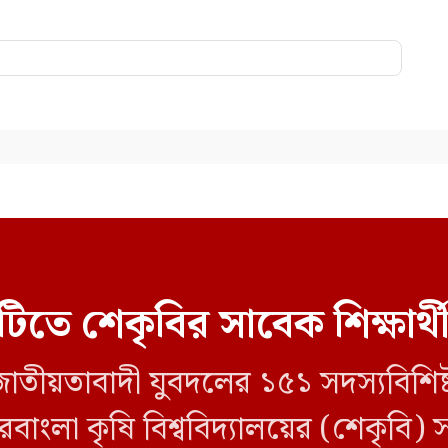
িটিতে শেকৃবির সাবেক শিক্ষার্থ
ীয়তাবাদী যুবদলের ১৫১ সদস্যবিশিষ্ট পূর্ণ
াংলা কৃষি বিশ্ববিদ্যালয়ের (শেকৃবি) সা