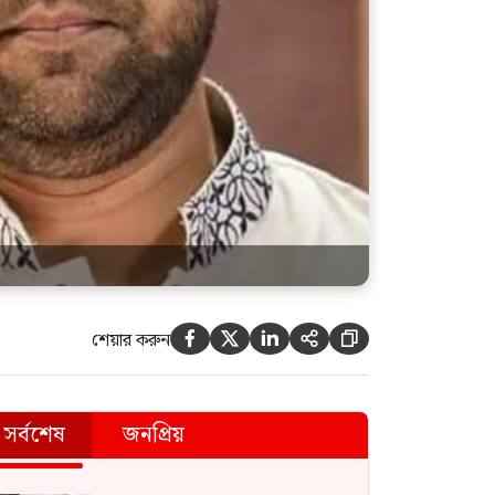
শেয়ার করুন





সর্বশেষ
জনপ্রিয়