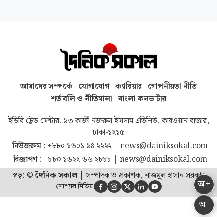
আমাদের সম্পর্কে
যোগাযোগ
ক্যারিয়ার
গোপনীয়তা নীতি
শর্তাবলি ও নীতিমালা
বাংলা কনভার্টার
ইডিবি ট্রেড সেন্টার, ৯৩ কাজী নজরুল ইসলাম এভিনিউ, কারওয়ান বাজার,
ঢাকা-১২১৫
নিউজরুম :
+৮৮০ ১৬০১ ৯৪ ২২২২
|
news@dainiksokal.com
বিজ্ঞাপণ :
+৮৮০ ১৬২২ ৬৬ ২৮৮৮
|
news@dainiksokal.com
স্বত্ব: ©
দৈনিক সকাল
|
সম্পাদক ও প্রকাশক, নাজমুল হাসান সরকার
অ+
সোশ্যাল মিডিয়া





অ-