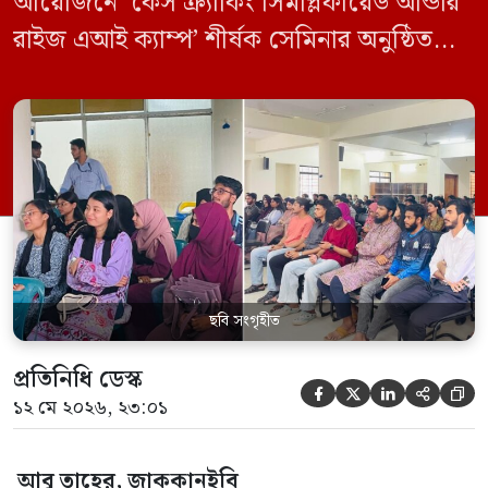
আয়োজনে ‘কেস ক্র্যাকিং সিমপ্লিফায়েড আন্ডার
রাইজ এআই ক্যাম্প’ শীর্ষক সেমিনার অনুষ্ঠিত
হয়েছে। মঙ্গলবার (১২ মে) বিশ্ববিদ্যালয়ের
কেন্দ্রীয় লাইব্রেরির নবযুগ কনফারেন্স রুমে এ
সেমিনারের আয়োজন করা হয়। এআই ক্যাম্পের
উদ্যোগে আয়োজিত সেমিনারে প্রধান আলোচক
হিসেবে উপস্থিত ছিলেন রাইজের ডিজিটাল গ্রোথ
হ্যাক ম্যানেজার মো. ইয়াসিন আরাফাত। […]
ছবি সংগৃহীত
প্রতিনিধি ডেস্ক





১২ মে ২০২৬, ২৩:০১
আবু তাহের, জাককানইবি