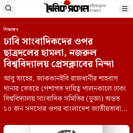
পরীক্ষামূলক


সংস্করণ
শিক্ষাঙ্গন
ঢাবি সাংবাদিকদের ওপর
ছাত্রদলের হামলা, নজরুল
বিশ্ববিদ্যালয় প্রেসক্লাবের নিন্দা
আবু তাহের, জাককানইবি ​রাজধানীর শাহবাগ
থানার ভেতরে পেশাগত দায়িত্ব পালনকালে ঢাকা
বিশ্ববিদ্যালয় সাংবাদিক সমিতির (ডুজা) অন্তত
১০ জন সদস্যের ওপর বাংলাদেশ জাতীয়তাবাদী
ছাত্রদলের নেতাকর্মীদের বর্বরোচিত হামলার তীব্র
নিন্দা ও প্রতিবাদ জানিয়েছে জাতীয় কবি কাজী