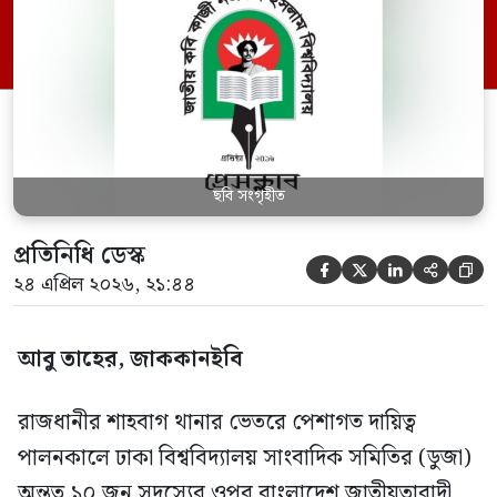
নজরুল ইসলাম বিশ্ববিদ্যালয় প্রেসক্লাব। শুক্রবার
(২৪ এপ্রিল) নজরুল ইসলাম বিশ্ববিদ্যালয়
প্রেসক্লাবের সভাপতি জিহাদুজ্জামান জিসান এবং
সাধারণ সম্পাদক মো: শাহাদৎ হোসেন এক […]
ছবি সংগৃহীত
প্রতিনিধি ডেস্ক





২৪ এপ্রিল ২০২৬, ২১:৪৪
আবু তাহের, জাককানইবি
​রাজধানীর শাহবাগ থানার ভেতরে পেশাগত দায়িত্ব
পালনকালে ঢাকা বিশ্ববিদ্যালয় সাংবাদিক সমিতির (ডুজা)
অন্তত ১০ জন সদস্যের ওপর বাংলাদেশ জাতীয়তাবাদী