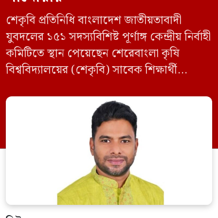
শেকৃবি প্রতিনিধি বাংলাদেশ জাতীয়তাবাদী
যুবদলের ১৫১ সদস্যবিশিষ্ট পূর্ণাঙ্গ কেন্দ্রীয় নির্বাহী
কমিটিতে স্থান পেয়েছেন শেরেবাংলা কৃষি
বিশ্ববিদ্যালয়ের (শেকৃবি) সাবেক শিক্ষার্থী
কৃষিবিদ সানোয়ার আলম। নবগঠিত কমিটিতে
তাকে কেন্দ্রীয় কৃষি বিষয়ক সম্পাদক হিসেবে
দায়িত্ব দেওয়া হয়েছে। বৃহস্পতিবার বিএনপির
সিনিয়র যুগ্ম মহাসচিব রুহুল কবির রিজভী
স্বাক্ষরিত এক বিজ্ঞপ্তিতে নতুন কমিটির
অনুমোদনের বিষয়টি জানানো হয়। কমিটিতে
আব্দুল মোনায়েম মুন্নাকে সভাপতি […]