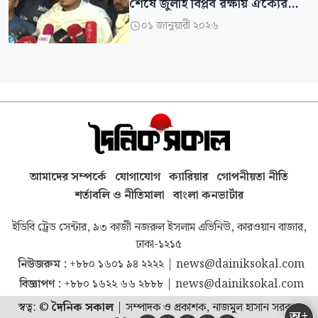
শেষে জুলাই বিপ্লব রক্ষায় ঐক্যের
বার্তা সাদিক কায়েমের
০১ জানুয়ারী ২০২৬

আমাদের সম্পর্কে
যোগাযোগ
ক্যারিয়ার
গোপনীয়তা নীতি
শর্তাবলি ও নীতিমালা
বাংলা কনভার্টার
ইডিবি ট্রেড সেন্টার, ৯৩ কাজী নজরুল ইসলাম এভিনিউ, কারওয়ান বাজার,
ঢাকা-১২১৫
নিউজরুম :
+৮৮০ ১৬০১ ৯৪ ২২২২
|
news@dainiksokal.com
বিজ্ঞাপণ :
+৮৮০ ১৬২২ ৬৬ ২৮৮৮
|
news@dainiksokal.com
স্বত্ব: ©
দৈনিক সকাল
|
সম্পাদক ও প্রকাশক, নাজমুল হাসান সরকার
অ+