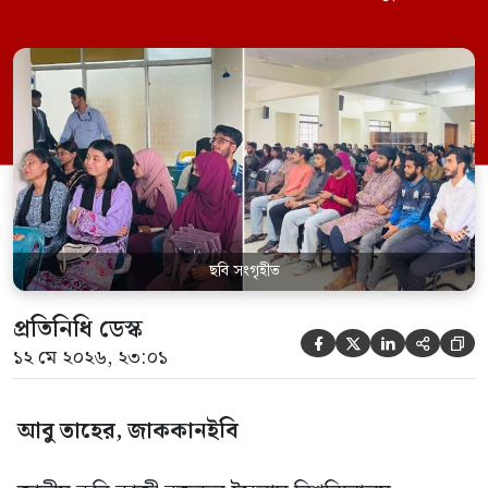
হয়েছে। মঙ্গলবার (১২ মে) বিশ্ববিদ্যালয়ের
কেন্দ্রীয় লাইব্রেরির নবযুগ কনফারেন্স রুমে এ
সেমিনারের আয়োজন করা হয়। এআই ক্যাম্পের
উদ্যোগে আয়োজিত সেমিনারে প্রধান আলোচক
হিসেবে উপস্থিত ছিলেন রাইজের ডিজিটাল গ্রোথ
হ্যাক ম্যানেজার মো. ইয়াসিন আরাফাত। […]
ছবি সংগৃহীত
প্রতিনিধি ডেস্ক





১২ মে ২০২৬, ২৩:০১
আবু তাহের, জাককানইবি