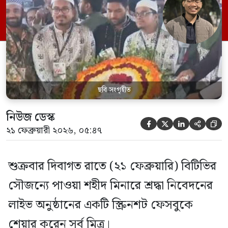
and others আমরা বাংলাদেশ টেলিভিশনের
বদৌলোতে জানলাম ডাকসু শহীদ মিনারে
পুষ্পস্তবক অর্পণ করতে গেছে, হাহা!’ রাত ১২টা
[…]
ছবি সংগৃহীত
নিউজ ডেস্ক





২১ ফেব্রুয়ারী ২০২৬, ০৫:৪৭
শুক্রবার দিবাগত রাতে (২১ ফেব্রুয়ারি) বিটিভির
সৌজন্যে পাওয়া শহীদ মিনারে শ্রদ্ধা নিবেদনের
লাইভ অনুষ্ঠানের একটি স্ক্রিনশট ফেসবুকে
শেয়ার করেন সর্ব মিত্র।