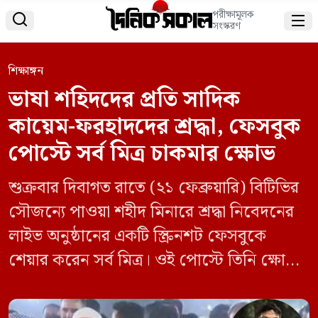
পরীক্ষামূলক


সংস্করণ
শিক্ষাঙ্গন
ভাষা শহিদদের প্রতি সাদিক
কায়েম-ফরহাদদের শ্রদ্ধা, ফেসবুক
পোস্টে সর্ব মিত্র চাকমার ক্ষোভ
শুক্রবার দিবাগত রাতে (২১ ফেব্রুয়ারি) বিটিভির
সৌজন্যে পাওয়া শহীদ মিনারে শ্রদ্ধা নিবেদনের
লাইভ অনুষ্ঠানের একটি স্ক্রিনশট ফেসবুকে
শেয়ার করেন সর্ব মিত্র। ওই পোস্টে তিনি ক্ষোভ
নিয়ে লিখেছেন, ‘হেমা চাকমা, ফাতেমা তাসনিম
জুমা, সর্ব মিত্র চাকমা, রাফিয়া, উম্মে সালমা