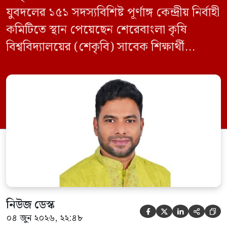
যুবদলের ১৫১ সদস্যবিশিষ্ট পূর্ণাঙ্গ কেন্দ্রীয় নির্বাহী
কমিটিতে স্থান পেয়েছেন শেরেবাংলা কৃষি
বিশ্ববিদ্যালয়ের (শেকৃবি) সাবেক শিক্ষার্থী
কৃষিবিদ সানোয়ার আলম। নবগঠিত কমিটিতে
তাকে কেন্দ্রীয় কৃষি বিষয়ক সম্পাদক হিসেবে
দায়িত্ব দেওয়া হয়েছে। বৃহস্পতিবার বিএনপির
সিনিয়র যুগ্ম মহাসচিব রুহুল কবির রিজভী
স্বাক্ষরিত এক বিজ্ঞপ্তিতে নতুন কমিটির
অনুমোদনের বিষয়টি জানানো হয়। কমিটিতে
আব্দুল মোনায়েম মুন্নাকে সভাপতি […]
নিউজ ডেস্ক





০৪ জুন ২০২৬, ২২:৪৮