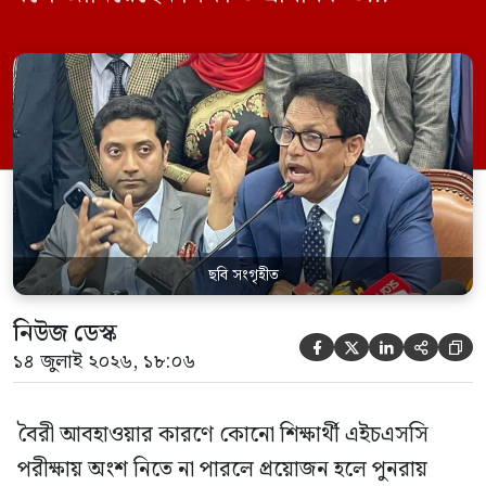
গণশিক্ষামন্ত্রী ড. আ ন ম এহছানুল হক মিলন।
তিনি শিক্ষার্থীদের আন্দোলন না করে পড়াশোনায়
মনোযোগ দেওয়ার আহ্বান জানিয়ে বলেন,
সরকার পরিস্থিতি নিবিড়ভাবে পর্যবেক্ষণ করছে
এবং পরীক্ষার্থীদের স্বার্থ রক্ষায় প্রয়োজনীয় সব
পদক্ষেপ […]
ছবি সংগৃহীত
নিউজ ডেস্ক





১৪ জুলাই ২০২৬, ১৮:০৬
বৈরী আবহাওয়ার কারণে কোনো শিক্ষার্থী এইচএসসি
পরীক্ষায় অংশ নিতে না পারলে প্রয়োজন হলে পুনরায়