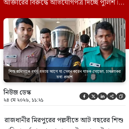
আক্তারের বিরুদ্ধে অভিযোগপত্র দিচ্ছে পুলিশ।
একইসঙ্গে রামিসাকে ধর্ষণ-হত্যার আগে ইয়াবা
সেবন করেছিলেন বলে জবানবন্দিতে
জানিয়েছেন আসামি। রোববার (২৪ মে) সকালে
মামলার তদন্ত কর্মকর্তা পল্লবী থানার উপ-
পরিদর্শক অহিদুজ্জামান এ তথ্য নিছিত করেন।
তিনি বলেন, […]
শিশু রামিসাকে ধর্ষণ-হত্যার আগে যা সেবন করেন ঘাতক সোহেল, চাঞ্চল্যকর
তথ্য প্রকাশ
নিউজ ডেস্ক





২৪ মে ২০২৬, ১১:২১
রাজধানীর মিরপুরের পল্লবীতে আট বছরের শিশু