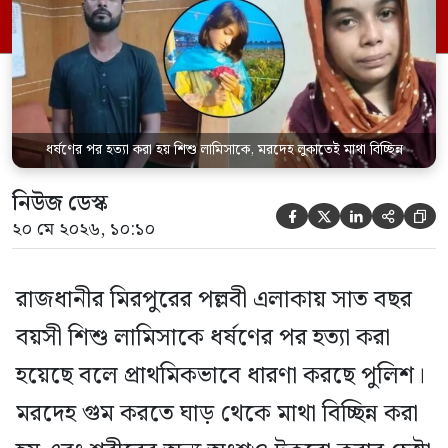
আক্তারকে (২৬) মাত্র ৭ ঘণ্টার […]
ধর্ষণের পর হত্যা করা হয় শিশু লামিসাকে, মরদেহ লুকাতেই মাথা বিচ্ছিন্ন
নিউজ ডেস্ক





২০ মে ২০২৬, ১০:১০
রাজধানীর মিরপুরের পল্লবী এলাকায় সাত বছর
বয়সী শিশু লামিসাকে ধর্ষণের পর হত্যা করা
হয়েছে বলে প্রাথমিকভাবে ধারণা করছে পুলিশ।
মরদেহ গুম করতে ঘাড় থেকে মাথা বিচ্ছিন্ন করা