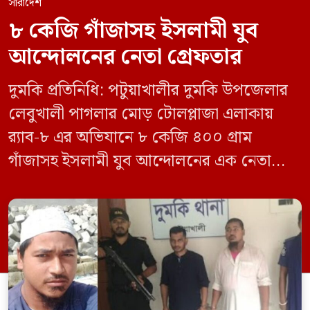
সারাদেশ
৮ কেজি গাঁজাসহ ইসলামী যুব
আন্দোলনের নেতা গ্রেফতার
দুমকি প্রতিনিধি: পটুয়াখালীর দুমকি উপজেলার
লেবুখালী পাগলার মোড় টোলপ্লাজা এলাকায়
র‍্যাব-৮ এর অভিযানে ৮ কেজি ৪০০ গ্রাম
গাঁজাসহ ইসলামী যুব আন্দোলনের এক নেতাকে
গ্রেফতার করা হয়েছে। পরে তার দেওয়া তথ্যের
ভিত্তিতে অভিযান চালিয়ে মাদক চক্রের আরও
এক সদস্যকে আটক করা হয়। র‍্যাব ও পুলিশ
সূত্রে জানা গেছে, শুক্রবার গোপন সংবাদের
ভিত্তিতে র‍্যাব-৮, সিপিসি-১ পটুয়াখালী ক্যাম্পের
[…]