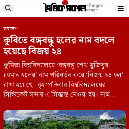
পরীক্ষামূলক


সংস্করণ
সারাদেশ
কুবিতে বঙ্গবন্ধু হলের নাম বদলে
হয়েছে বিজয় ২৪
কুমিল্লা বিশ্ববিদ্যালয়ে ‘বঙ্গবন্ধু শেখ মুজিবুর
রহমান হলের’ নাম পরিবর্তন করে ‘বিজয় ২৪ হল’
রাখা হয়েছে। বৃহস্পতিবার বিশ্ববিদ্যালয়ের
সিন্ডিকেট সভায় এ সিদ্ধান্ত নেওয়া হয়। নাম
পরিবর্তনের তথ্য নিশ্চিত করেছেন বিশ্ববিদ্যালয়ের
রেজিস্ট্রার মোঃ মজিবুর রহমান মজুমদার।
রেজিস্ট্রার জানান, এছাড়াও ‘শেখ হাসিনা হলের’