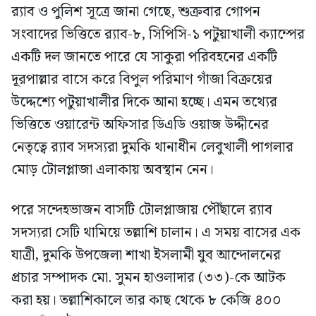
র‍্যাব ও পুলিশ সূত্রে জানা গেছে, শুক্রবার গোপন
সংবাদের ভিত্তিতে র‍্যাব-৮, সিপিসি-১ পটুয়াখালী ক্যাম্পের
একটি দল জানতে পারে যে সাকুরা পরিবহনের একটি
দূরপাল্লার বাসে করে বিপুল পরিমাণ গাঁজা বিক্রয়ের
উদ্দেশ্যে পটুয়াখালীর দিকে আনা হচ্ছে। এমন তথ্যের
ভিত্তিতে ওয়ারেন্ট অফিসার ডিএডি ওয়াজ উদ্দীনের
নেতৃত্বে র‍্যাব সদস্যরা দুমকি থানাধীন লেবুখালী পাগলার
মোড় টোলপ্লাজা এলাকায় অবস্থান নেন।
পরে সন্দেহভাজন বাসটি টোলপ্লাজায় পৌঁছালে র‍্যাব
সদস্যরা সেটি থামিয়ে তল্লাশি চালান। এ সময় বাসের এক
যাত্রী, দুমকি উপজেলা শাখা ইসলামী যুব আন্দোলনের
প্রচার সম্পাদক মো. সুমন হাওলাদার (৩৩)-কে আটক
করা হয়। তল্লাশিকালে তার কাছ থেকে ৮ কেজি ৪০০