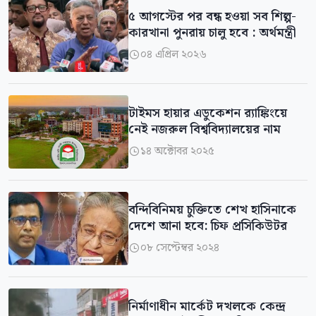
৫ আগস্টের পর বন্ধ হওয়া সব শিল্প-
কারখানা পুনরায় চালু হবে : অর্থমন্ত্রী
০৪ এপ্রিল ২০২৬

টাইমস হায়ার এডুকেশন র‍্যাঙ্কিংয়ে
নেই নজরুল বিশ্ববিদ্যালয়ের নাম
১৪ অক্টোবর ২০২৫

বন্দিবিনিময় চুক্তিতে শেখ হাসিনাকে
দেশে আনা হবে: চিফ প্রসিকিউটর
০৮ সেপ্টেম্বর ২০২৪

নির্মাণাধীন মার্কেট দখলকে কেন্দ্র