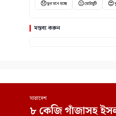
😞
😐
😍
ভুল মনে হচ্ছে
মোটামুটি
খ
মন্তব্য করুন
সারাদেশ
৮ কেজি গাঁজাসহ ইসল