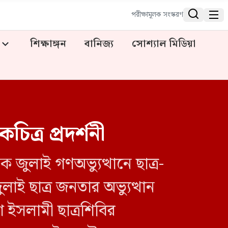


পরীক্ষামূলক সংস্করণ
শিক্ষাঙ্গন
বানিজ্য
সোশ্যাল মিডিয়া
িত্র প্রদর্শনী
জুলাই গণঅভ্যুত্থানে ছাত্র-
ুলাই ছাত্র জনতার অভ্যুত্থান
 ইসলামী ছাত্রশিবির