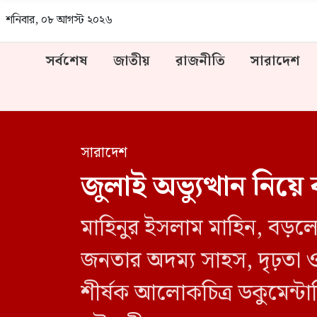
শনিবার, ০৮ আগস্ট ২০২৬
সর্বশেষ
জাতীয়
রাজনীতি
সারাদেশ
সারাদেশ
জুলাই অভ্যুত্থান নিয়
মাহিনুর ইসলাম মাহিন, বড়লে
জনতার অদম্য সাহস, দৃঢ়তা ও ত
শীর্ষক আলোকচিত্র ডকুমেন্টা