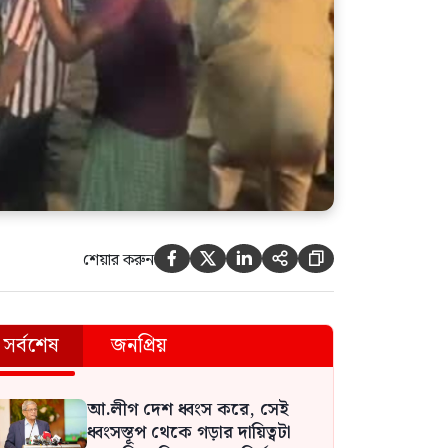
শেয়ার করুন





সর্বশেষ
জনপ্রিয়
আ.লীগ দেশ ধ্বংস করে, সেই
ধ্বংসস্তূপ থেকে গড়ার দায়িত্বটা