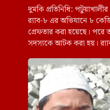
দুমকি প্রতিনিধি: পটুয়াখা
র‍্যাব-৮ এর অভিযানে ৮ কে
গ্রেফতার করা হয়েছে। পরে 
সদস্যকে আটক করা হয়। র‍্যা
র‍্যাব-৮, সিপিসি-১ পটুয়াখাল