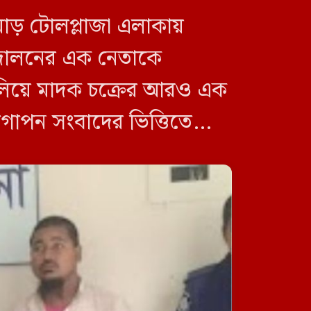
োড় টোলপ্লাজা এলাকায়
ন্দোলনের এক নেতাকে
চালিয়ে মাদক চক্রের আরও এক
জুলাই স্মৃতি জাদুঘরকে কোনো
দলের ইতিহাস নয়, জাতীয় ইতিহাস
 গোপন সংবাদের ভিত্তিতে
থাকতে হবে: নাহিদ ইসলাম