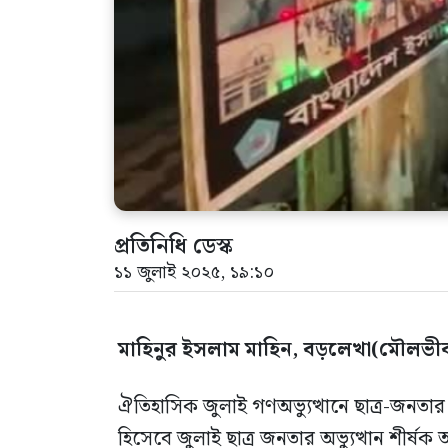
প্রতিনিধি ডেস্ক
১১ জুলাই ২০২৫, ১৯:১০
মাহিনুর ইসলাম মাহিন, বড়লেখা(মৌলভীবা
ঐতিহাসিক জুলাই গণঅভ্যুত্থানে ছাত্র-জনতার অদম
হিসেবে জুলাই ছাত্র জনতার অভ্যুত্থান শীর্ষ