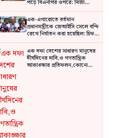
পড়ে বিএনপির ওপরে: মির্জা
ফখরুল
এক-এগারোতে বর্তমান
প্রধানমন্ত্রীকে জেআইসি সেলে বন্দি
রেখে নির্যাতন করা হয়েছিল: চিফ
প্রসিকিউটর
এক দফা দেশের সাধারণ মানুষের
দীর্ঘদিনের দাবি,ও গণতান্ত্রিক
আকাঙ্ক্ষার প্রতিফলন,কোনো
ব্যক্তির দেওয়া নয়: নুর