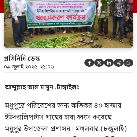
আকাশমনি ও ইউক্যালিপটাস গাছ নিষিদ্ধ ঘোষণা
করার পর দেশে প্রথমবারের মতো ক্ষতিকর গাছের
চারা ধ্বংস করা হলো। পরিবেশের […]
প্রতিনিধি ডেস্ক





০৯ জুলাই ২০২৫, ২১:০৬
আব্দুল্লাহ আল মামুন ,টাঙ্গাইলঃ
মধুপুরে পরিবেশের জন্য ক্ষতিকর ৪০ হাজার
ইউক্যালিপটাস গাছের চারা ধ্বংস করেছে
মধুপুর উপজেলা প্রশাসন। মঙ্গলবার (৮জুলাই)