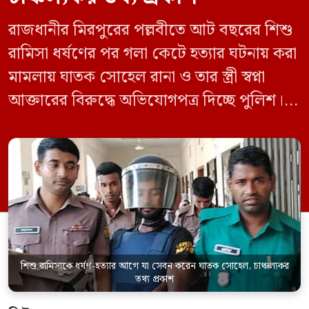
রাজধানীর মিরপুরের পল্লবীতে আট বছরের শিশু
রামিসা ধর্ষণের পর গলা কেটে হত্যার ঘটনায় করা
মামলায় ঘাতক সোহেল রানা ও তার স্ত্রী স্বপ্না
আক্তারের বিরুদ্ধে অভিযোগপত্র দিচ্ছে পুলিশ।
একইসঙ্গে রামিসাকে ধর্ষণ-হত্যার আগে ইয়াবা
সেবন করেছিলেন বলে জবানবন্দিতে
জানিয়েছেন আসামি। রোববার (২৪ মে) সকালে
মামলার তদন্ত কর্মকর্তা পল্লবী থানার উপ-
পরিদর্শক অহিদুজ্জামান এ তথ্য নিছিত করেন।
তিনি বলেন, […]
শিশু রামিসাকে ধর্ষণ-হত্যার আগে যা সেবন করেন ঘাতক সোহেল, চাঞ্চল্যকর
তথ্য প্রকাশ