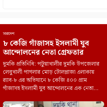
সারাদেশ
৮ কেজি গাঁজাসহ ইসলামী যুব
আন্দোলনের নেতা গ্রেফতার
দুমকি প্রতিনিধি: পটুয়াখালীর দুমকি উপজেলার
লেবুখালী পাগলার মোড় টোলপ্লাজা এলাকায়
র‍্যাব-৮ এর অভিযানে ৮ কেজি ৪০০ গ্রাম
গাঁজাসহ ইসলামী যুব আন্দোলনের এক নেতাকে
গ্রেফতার করা হয়েছে। পরে তার দেওয়া তথ্যের
ভিত্তিতে অভিযান চালিয়ে মাদক চক্রের আরও