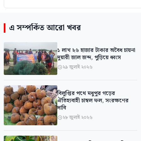
এ সম্পর্কিত আরো খবর
১ লাখ ২৬ হাজার টাকার অবৈধ চায়না
দুয়ারী জাল জব্দ, পুড়িয়ে ধ্বংস
২৯ জুলাই ২০২৬

বিলুপ্তির পথে মধুপুর গড়ের
ঐতিহ্যবাহী চাম্বল ফল, সংরক্ষণের
দাবি
২৮ জুলাই ২০২৬
