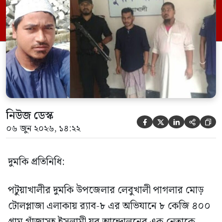
এক সদস্যকে আটক করা হয়। র‍্যাব ও পুলিশ
সূত্রে জানা গেছে, শুক্রবার গোপন সংবাদের
ভিত্তিতে র‍্যাব-৮, সিপিসি-১ পটুয়াখালী ক্যাম্পের
[…]
নিউজ ডেস্ক





০৬ জুন ২০২৬, ১৪:২২
দুমকি প্রতিনিধি:
পটুয়াখালীর দুমকি উপজেলার লেবুখালী পাগলার মোড়
টোলপ্লাজা এলাকায় র‍্যাব-৮ এর অভিযানে ৮ কেজি ৪০০