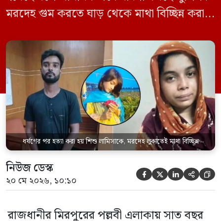
মরদেহ গুম করতে ঘাড় থেকে মাথা বিচ্ছিন্ন করা
হয় এবং শরীরের অন্য অংশও টুকরো করার চেষ্টা
চালানো হয় এই নৃশংস হত্যাকাণ্ডে পাশের ফ্ল্যাটের
ভাড়াটিয়া সোহেল রানা (৩০) ও তার স্ত্রী স্বপ্না
আক্তারকে (২৬) মাত্র ৭ ঘণ্টার […]
ধর্ষণের পর হত্যা করা হয় শিশু লামিসাকে, মরদেহ লুকাতেই মাথা বিচ্ছিন্ন
নিউজ ডেস্ক





২০ মে ২০২৬, ১০:১০
রাজধানীর মিরপুরের পল্লবী এলাকায় সাত বছর