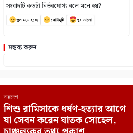
সংবাদটি কতটা নির্ভরযোগ্য বলে মনে হয়?
ভুল মনে হচ্ছে
মোটামুটি
খুব ভালো
মন্তব্য করুন
সারাদেশ
শিশু রামিসাকে ধর্ষণ-হত্যার আগে
যা সেবন করেন ঘাতক সোহেল,
চাঞ্চল্যকর তথ্য প্রকাশ