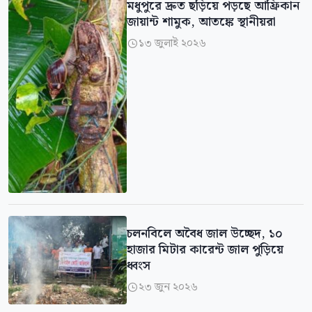
মধুপুরে দ্রুত ছড়িয়ে পড়ছে আফ্রিকান
জায়ান্ট শামুক, আতঙ্কে স্থানীয়রা
১৩ জুলাই ২০২৬

চলনবিলে অবৈধ জাল উচ্ছেদ, ১০
হাজার মিটার কারেন্ট জাল পুড়িয়ে
ধ্বংস
২৩ জুন ২০২৬
