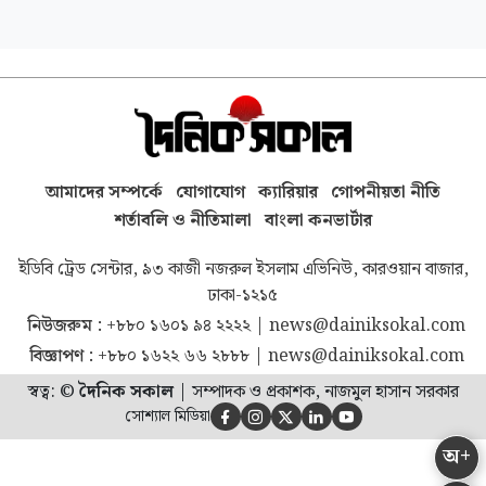
আমাদের সম্পর্কে
যোগাযোগ
ক্যারিয়ার
গোপনীয়তা নীতি
শর্তাবলি ও নীতিমালা
বাংলা কনভার্টার
ইডিবি ট্রেড সেন্টার, ৯৩ কাজী নজরুল ইসলাম এভিনিউ, কারওয়ান বাজার,
ঢাকা-১২১৫
নিউজরুম :
+৮৮০ ১৬০১ ৯৪ ২২২২
|
news@dainiksokal.com
বিজ্ঞাপণ :
+৮৮০ ১৬২২ ৬৬ ২৮৮৮
|
news@dainiksokal.com
স্বত্ব: ©
দৈনিক সকাল
|
সম্পাদক ও প্রকাশক, নাজমুল হাসান সরকার
সোশ্যাল মিডিয়া





অ+