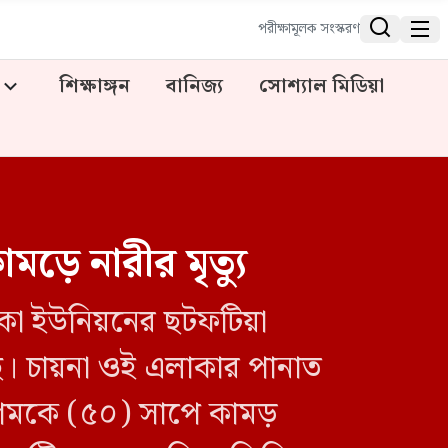


পরীক্ষামূলক সংস্করণ
শিক্ষাঙ্গন
বানিজ্য
সোশ্যাল মিডিয়া
ড়ে নারীর মৃত্যু
েতকা ইউনিয়নের ছটফটিয়া
ছে। চায়না ওই এলাকার পানাত
গমকে (৫০) সাপে কামড়