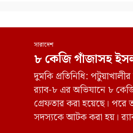
সারাদেশ
৮ কেজি গাঁজাসহ ইসল
দুমকি প্রতিনিধি: পটুয়াখা
র‍্যাব-৮ এর অভিযানে ৮ কে
গ্রেফতার করা হয়েছে। পরে 
সদস্যকে আটক করা হয়। র‍্যা
র‍্যাব-৮, সিপিসি-১ পটুয়াখাল