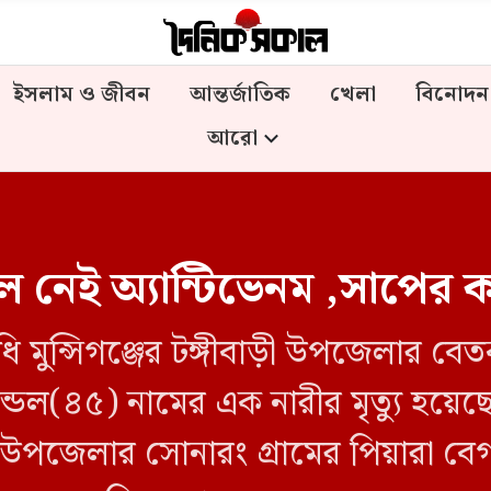
ইসলাম ও জীবন
আন্তর্জাতিক
খেলা
বিনোদন
আরো
নেই অ্যান্টিভেনম ,সাপের কাম
িধি মুন্সিগঞ্জের টঙ্গীবাড়ী উপজেলার ব
 মন্ডল(৪৫) নামের এক নারীর মৃত্যু হয়ে
উপজেলার সোনারং গ্রামের পিয়ারা বে