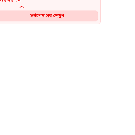
থেকে বহিষ্কার
সর্বশেষ সব দেখুন
‎পেটে করে ইয়াবা পাচার,৮