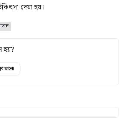
িৎসা দেয়া হয়।
াতাল
ে হয়?
ুব ভালো