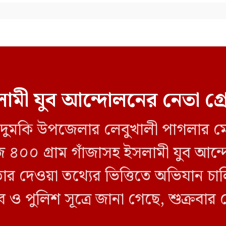
ামী যুব আন্দোলনের নেতা গ্
লীর দুমকি উপজেলার লেবুখালী পাগলার ম
জি ৪০০ গ্রাম গাঁজাসহ ইসলামী যুব আ
তার দেওয়া তথ্যের ভিত্তিতে অভিযান 
ব ও পুলিশ সূত্রে জানা গেছে, শুক্রবার
ী ক্যাম্পের […]