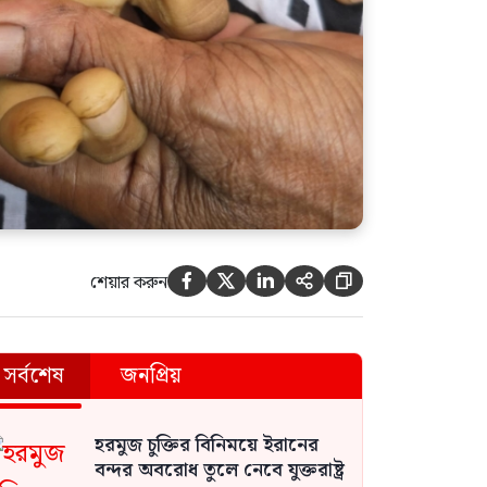
শেয়ার করুন





সর্বশেষ
জনপ্রিয়
হরমুজ চুক্তির বিনিময়ে ইরানের
বন্দর অবরোধ তুলে নেবে যুক্তরাষ্ট্র