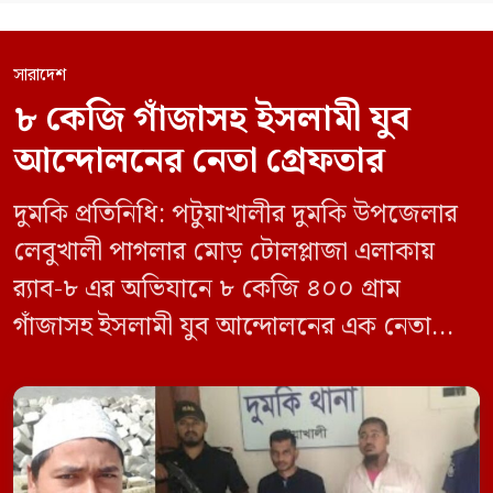
সারাদেশ
৮ কেজি গাঁজাসহ ইসলামী যুব
আন্দোলনের নেতা গ্রেফতার
দুমকি প্রতিনিধি: পটুয়াখালীর দুমকি উপজেলার
লেবুখালী পাগলার মোড় টোলপ্লাজা এলাকায়
র‍্যাব-৮ এর অভিযানে ৮ কেজি ৪০০ গ্রাম
গাঁজাসহ ইসলামী যুব আন্দোলনের এক নেতাকে
গ্রেফতার করা হয়েছে। পরে তার দেওয়া তথ্যের
ভিত্তিতে অভিযান চালিয়ে মাদক চক্রের আরও
এক সদস্যকে আটক করা হয়। র‍্যাব ও পুলিশ
সূত্রে জানা গেছে, শুক্রবার গোপন সংবাদের