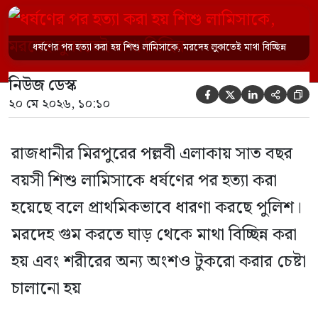
চালানো হয় এই নৃশংস হত্যাকাণ্ডে পাশের ফ্ল্যাটের
ভাড়াটিয়া সোহেল রানা (৩০) ও তার স্ত্রী স্বপ্না
ধর্ষণের পর হত্যা করা হয় শিশু লামিসাকে, মরদেহ লুকাতেই মাথা বিচ্ছিন্ন
আক্তারকে (২৬) মাত্র ৭ ঘণ্টার […]
নিউজ ডেস্ক





২০ মে ২০২৬, ১০:১০
রাজধানীর মিরপুরের পল্লবী এলাকায় সাত বছর
বয়সী শিশু লামিসাকে ধর্ষণের পর হত্যা করা
হয়েছে বলে প্রাথমিকভাবে ধারণা করছে পুলিশ।
মরদেহ গুম করতে ঘাড় থেকে মাথা বিচ্ছিন্ন করা
হয় এবং শরীরের অন্য অংশও টুকরো করার চেষ্টা
চালানো হয়