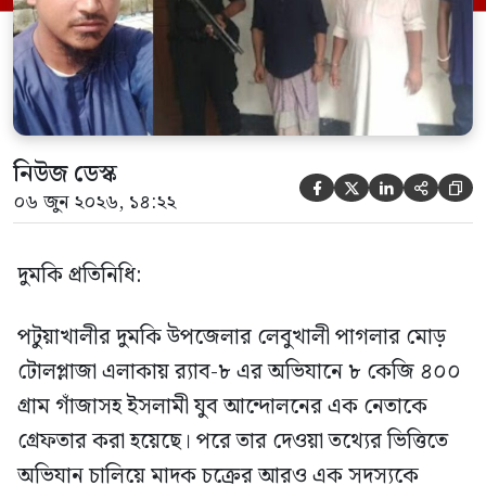
ভিত্তিতে র‍্যাব-৮, সিপিসি-১ পটুয়াখালী ক্যাম্পের
[…]
নিউজ ডেস্ক





০৬ জুন ২০২৬, ১৪:২২
দুমকি প্রতিনিধি:
পটুয়াখালীর দুমকি উপজেলার লেবুখালী পাগলার মোড়
টোলপ্লাজা এলাকায় র‍্যাব-৮ এর অভিযানে ৮ কেজি ৪০০
গ্রাম গাঁজাসহ ইসলামী যুব আন্দোলনের এক নেতাকে
গ্রেফতার করা হয়েছে। পরে তার দেওয়া তথ্যের ভিত্তিতে
অভিযান চালিয়ে মাদক চক্রের আরও এক সদস্যকে