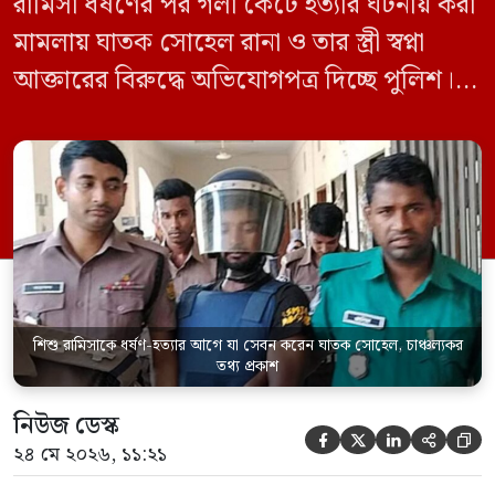
রামিসা ধর্ষণের পর গলা কেটে হত্যার ঘটনায় করা
মামলায় ঘাতক সোহেল রানা ও তার স্ত্রী স্বপ্না
আক্তারের বিরুদ্ধে অভিযোগপত্র দিচ্ছে পুলিশ।
একইসঙ্গে রামিসাকে ধর্ষণ-হত্যার আগে ইয়াবা
সেবন করেছিলেন বলে জবানবন্দিতে
জানিয়েছেন আসামি। রোববার (২৪ মে) সকালে
মামলার তদন্ত কর্মকর্তা পল্লবী থানার উপ-
পরিদর্শক অহিদুজ্জামান এ তথ্য নিছিত করেন।
তিনি বলেন, […]
শিশু রামিসাকে ধর্ষণ-হত্যার আগে যা সেবন করেন ঘাতক সোহেল, চাঞ্চল্যকর
তথ্য প্রকাশ
নিউজ ডেস্ক





২৪ মে ২০২৬, ১১:২১