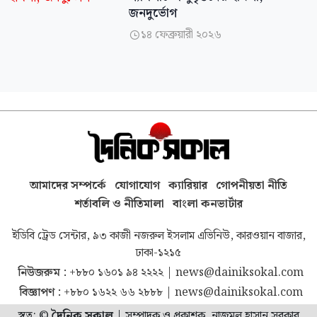
জনদুর্ভোগ
১৪ ফেব্রুয়ারী ২০২৬

আমাদের সম্পর্কে
যোগাযোগ
ক্যারিয়ার
গোপনীয়তা নীতি
শর্তাবলি ও নীতিমালা
বাংলা কনভার্টার
ইডিবি ট্রেড সেন্টার, ৯৩ কাজী নজরুল ইসলাম এভিনিউ, কারওয়ান বাজার,
ঢাকা-১২১৫
নিউজরুম :
+৮৮০ ১৬০১ ৯৪ ২২২২
|
news@dainiksokal.com
বিজ্ঞাপণ :
+৮৮০ ১৬২২ ৬৬ ২৮৮৮
|
news@dainiksokal.com
স্বত্ব: ©
দৈনিক সকাল
|
সম্পাদক ও প্রকাশক, নাজমুল হাসান সরকার