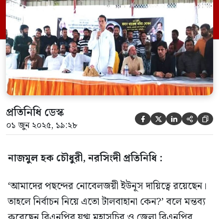
নরসিংদীর মাধবদীতে এসপি স্কুল মিলনায়তনে
শহিদ প্রেসিডেন্ট জিয়াউর রহমানের ৪৪তম
শাহাদাতবার্ষিকী উপলক্ষে মাধবদী পৌরসভা
বিএনপি ও সহযোগী সংগঠনগুলোর আয়োজনে
অনুষ্ঠিত […]
প্রতিনিধি ডেস্ক





০১ জুন ২০২৫, ১৯:২৮
নাজমুল হক চৌধুরী, নরসিংদী প্রতিনিধি :
‘আমাদের পছন্দের নোবেলজয়ী ইউনূস দায়িত্বে রয়েছেন।
তাহলে নির্বাচন নিয়ে এতো টালবাহানা কেন?’ বলে মন্তব্য
করেছেন বিএনপির যুগ্ম মহাসচিব ও জেলা বিএনপির