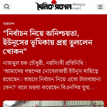
পরীক্ষামূলক


সংস্করণ
সারাদেশ
“নির্বাচন নিয়ে অনিশ্চয়তা,
ইউনূসের ভূমিকায় প্রশ্ন তুললেন
খোকন”
নাজমুল হক চৌধুরী, নরসিংদী প্রতিনিধি :
‘আমাদের পছন্দের নোবেলজয়ী ইউনূস দায়িত্বে
রয়েছেন। তাহলে নির্বাচন নিয়ে এতো টালবাহানা
কেন?’ বলে মন্তব্য করেছেন বিএনপির যুগ্ম
মহাসচিব ও জেলা বিএনপির সভাপতি খাইরুল
কবির খোকন শনিবার (৩১ মে) দুপুরে