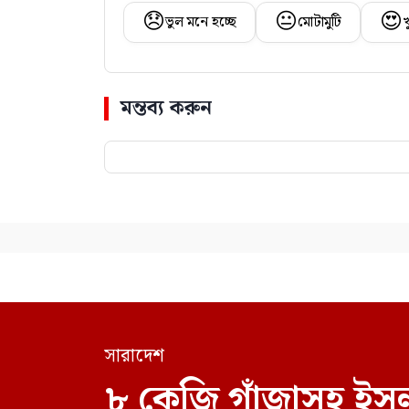
😞
😐
😍
ভুল মনে হচ্ছে
মোটামুটি
খ
মন্তব্য করুন
সারাদেশ
৮ কেজি গাঁজাসহ ইসল