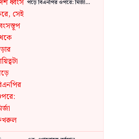
পড়ে বিএনপির ওপরে: মির্জা
ফখরুল