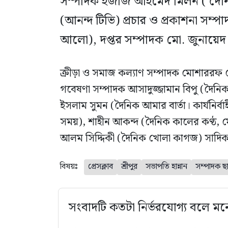
সম্পাদক ইজাজ আহমেদ মিলন ( দৈনি
(আনন্দ টিভি) প্রচার ও প্রকাশনা সম্
আলো), দপ্তর সম্পাদক মো. জুনায়ে
ক্রীড়া ও সমাজ কল্যাণ সম্পাদক মোশাররফ
গবেষণা সম্পাদক আসাদুজ্জামান বিপু (দৈনিক 
ইসলাম সুমন (দৈনিক আমার বার্তা। কার্যনির্
সময়), শাহীন আকন্দ (দৈনিক কালের কণ্ঠ,
আলম সিদ্দিকী (দৈনিক খোলা কাগজ) সাদিক 
বিষয়ঃ
প্রেসক্লাব
শ্রীপুর
সভাপতি হান্নান
সম্পাদক ছ
সংবাদটি কতটা নির্ভরযোগ্য বলে মন