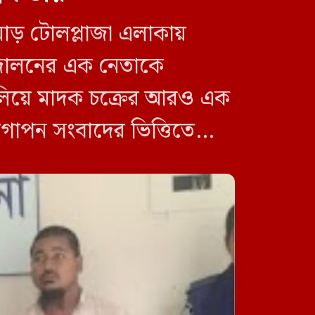
োড় টোলপ্লাজা এলাকায়
ন্দোলনের এক নেতাকে
ভারতকে ভয় পেয়েই জুলাই জাদুঘর
থেকে ফেলানী ও মোদিবিরোধী
চালিয়ে মাদক চক্রের আরও এক
আন্দোলনের ছবি সরানো হয়েছে:
নাহিদ
 গোপন সংবাদের ভিত্তিতে