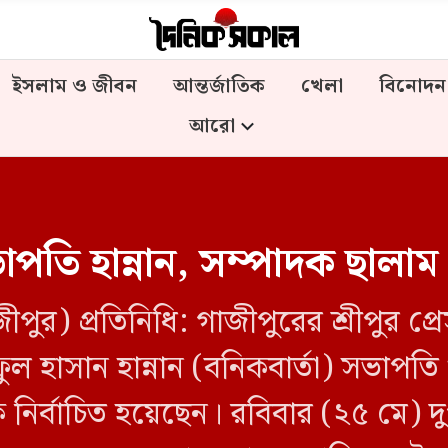
ইসলাম ও জীবন
আন্তর্জাতিক
খেলা
বিনোদন
আরো
সভাপতি হান্নান, সম্পাদক ছালাম
পুর) প্রতিনিধি: গাজীপুরের শ্রীপুর প্
 হাসান হান্নান (বনিকবার্তা) সভাপতি
র্বাচিত হয়েছেন। রবিবার (২৫ মে) দুপুর