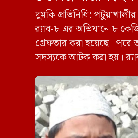
দুমকি প্রতিনিধি: পটুয়াখা
র‍্যাব-৮ এর অভিযানে ৮ কে
গ্রেফতার করা হয়েছে। পরে 
সদস্যকে আটক করা হয়। র‍্যা
র‍্যাব-৮, সিপিসি-১ পটুয়াখাল