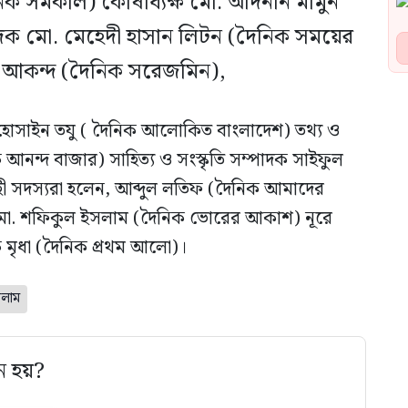
ক সমকাল) কোষাধ্যক্ষ মো. আদনান মামুন
পাদক মো. মেহেদী হাসান লিটন (দৈনিক সময়ের
দ আকন্দ (দৈনিক সরেজমিন),
 হোসাইন তযু ( দৈনিক আলোকিত বাংলাদেশ) তথ্য ও
আনন্দ বাজার) সাহিত্য ও সংস্কৃতি সম্পাদক সাইফুল
বাহী সদস্যরা হলেন, আব্দুল লতিফ (দৈনিক আমাদের
 মো. শফিকুল ইসলাম (দৈনিক ভোরের আকাশ) নূরে
মৃধা (দৈনিক প্রথম আলো)।
ালাম
ে হয়?