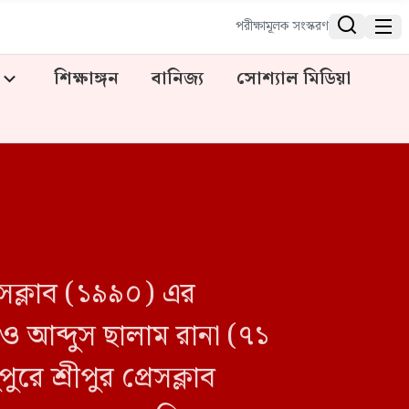


পরীক্ষামূলক সংস্করণ
শিক্ষাঙ্গন
বানিজ্য
সোশ্যাল মিডিয়া
রেসক্লাব (১৯৯০) এর
 ও আব্দুস ছালাম রানা (৭১
ে শ্রীপুর প্রেসক্লাব