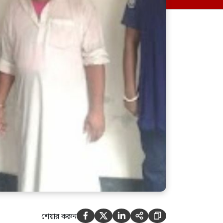
একটি চক্র খুব সুকৌশলে জ্বালানি
সেক্টরকে অস্থিতিশীল করার জন্য
সক্রিয়: প্রধানমন্ত্রী
শেয়ার করুন




