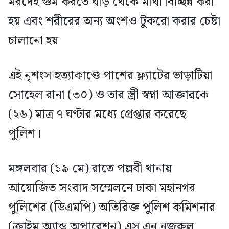
মরদেহ গুম করতে ঘাড় থেকে মাথা বিচ্ছিন্ন করা
হয় এবং শরীরের অন্য অংশও টুকরো করার চেষ্টা
চালানো হয়
এই নৃশংস হত্যাকাণ্ডে পাশের ফ্ল্যাটের ভাড়াটিয়া
সোহেল রানা (৩০) ও তার স্ত্রী স্বপ্না আক্তারকে
(২৬) মাত্র ৭ ঘণ্টার মধ্যে গ্রেপ্তার করেছে
পুলিশ।
মঙ্গলবার (১৯ মে) রাতে পল্লবী থানায়
আয়োজিত সংবাদ সম্মেলনে ঢাকা মহানগর
পুলিশের (ডিএমপি) অতিরিক্ত পুলিশ কমিশনার
(ক্রাইম অ্যান্ড অপারেশন) এস এন নজরুল