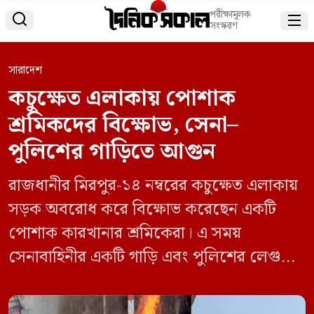
পরীক্ষামূলক


সংস্করণ
সারাদেশ
কচুক্ষেত এলাকায় পোশাক
শ্রমিকদের বিক্ষোভ, সেনা–
পুলিশের গাড়িতে আগুন
রাজধানীর মিরপুর-১৪ নম্বরের কচুক্ষেত এলাকায়
সড়ক অবরোধ করে বিক্ষোভ করেছেন একটি
পোশাক কারখানার শ্রমিকেরা। এ সময়
সেনাবাহিনীর একটি গাড়ি এবং পুলিশের লেগুনায়
আগুন দেওয়া হয়েছে। বৃহস্পতিবার সকাল
১০টার দিকে এ ঘটনা ঘটে। ফায়ার সার্ভিসের দুটি