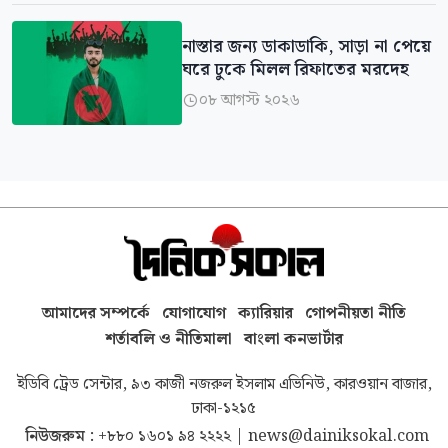
নাস্তার জন্য ডাকাডাকি, সাড়া না পেয়ে
ঘরে ঢুকে মিলল রিফাতের মরদেহ
০৮ আগস্ট ২০২৬

আমাদের সম্পর্কে
যোগাযোগ
ক্যারিয়ার
গোপনীয়তা নীতি
শর্তাবলি ও নীতিমালা
বাংলা কনভার্টার
ইডিবি ট্রেড সেন্টার, ৯৩ কাজী নজরুল ইসলাম এভিনিউ, কারওয়ান বাজার,
ঢাকা-১২১৫
নিউজরুম :
+৮৮০ ১৬০১ ৯৪ ২২২২
|
news@dainiksokal.com