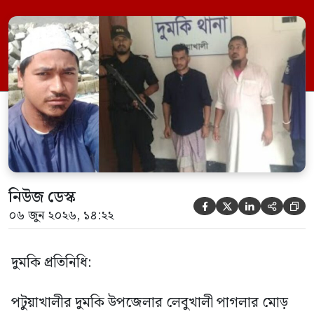
গ্রেফতার করা হয়েছে। পরে তার দেওয়া তথ্যের
ভিত্তিতে অভিযান চালিয়ে মাদক চক্রের আরও
এক সদস্যকে আটক করা হয়। র‍্যাব ও পুলিশ
সূত্রে জানা গেছে, শুক্রবার গোপন সংবাদের
ভিত্তিতে র‍্যাব-৮, সিপিসি-১ পটুয়াখালী ক্যাম্পের
[…]
নিউজ ডেস্ক





০৬ জুন ২০২৬, ১৪:২২
দুমকি প্রতিনিধি:
পটুয়াখালীর দুমকি উপজেলার লেবুখালী পাগলার মোড়