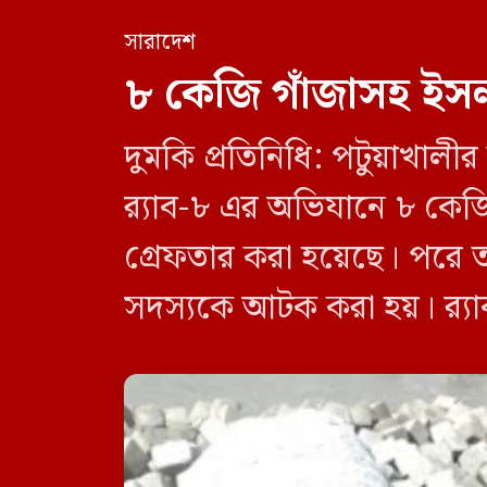
সারাদেশ
৮ কেজি গাঁজাসহ ইসল
দুমকি প্রতিনিধি: পটুয়াখা
র‍্যাব-৮ এর অভিযানে ৮ কে
গ্রেফতার করা হয়েছে। পরে 
সদস্যকে আটক করা হয়। র‍্যা
র‍্যাব-৮, সিপিসি-১ পটুয়াখাল