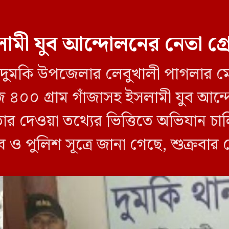
ামী যুব আন্দোলনের নেতা গ্
লীর দুমকি উপজেলার লেবুখালী পাগলার ম
জি ৪০০ গ্রাম গাঁজাসহ ইসলামী যুব আ
তার দেওয়া তথ্যের ভিত্তিতে অভিযান 
ব ও পুলিশ সূত্রে জানা গেছে, শুক্রবার
ী ক্যাম্পের […]