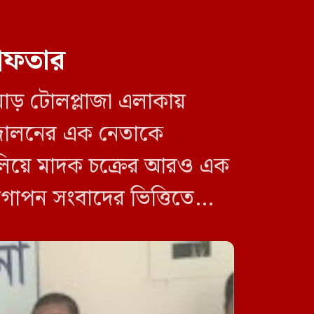
রেফতার
োড় টোলপ্লাজা এলাকায়
ন্দোলনের এক নেতাকে
চালিয়ে মাদক চক্রের আরও এক
 গোপন সংবাদের ভিত্তিতে
ইরানের জাতীয় ঐক্য ও প্রতিরোধ
ক্ষমতার কারণে যুক্তরাষ্ট্রের কোনো
পরিকল্পনা বাস্তবায়ন হয়নি:
পেজেশকিয়ান