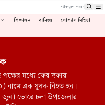


পরীক্ষামূলক সংস্করণ
শিক্ষাঙ্গন
বানিজ্য
সোশ্যাল মিডিয়া
িক
ই পক্ষের মধ্যে ফের দফায়
 (২০) নামে এক যুবক নিহত হন।
১৬ জুন) ভোরে চলা উপজেলার