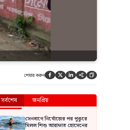
শেয়ার করুন





সর্বশেষ
জনপ্রিয়
সেনবাগে নিখোঁজের পর পুকুরে
মিলল শিশু আরাফাত হোসেনের