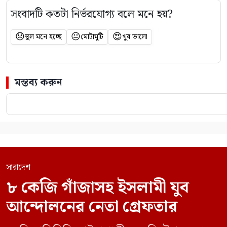
সংবাদটি কতটা নির্ভরযোগ্য বলে মনে হয়?
😞
😐
😍
ভুল মনে হচ্ছে
মোটামুটি
খুব ভালো
মন্তব্য করুন
সারাদেশ
৮ কেজি গাঁজাসহ ইসলামী যুব
আন্দোলনের নেতা গ্রেফতার