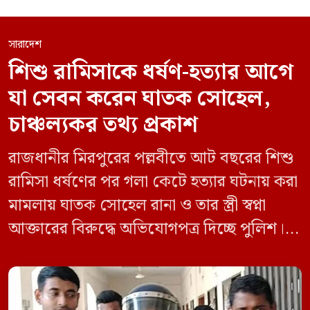
সারাদেশ
শিশু রামিসাকে ধর্ষণ-হত্যার আগে
যা সেবন করেন ঘাতক সোহেল,
চাঞ্চল্যকর তথ্য প্রকাশ
রাজধানীর মিরপুরের পল্লবীতে আট বছরের শিশু
রামিসা ধর্ষণের পর গলা কেটে হত্যার ঘটনায় করা
মামলায় ঘাতক সোহেল রানা ও তার স্ত্রী স্বপ্না
আক্তারের বিরুদ্ধে অভিযোগপত্র দিচ্ছে পুলিশ।
একইসঙ্গে রামিসাকে ধর্ষণ-হত্যার আগে ইয়াবা
সেবন করেছিলেন বলে জবানবন্দিতে
জানিয়েছেন আসামি। রোববার (২৪ মে) সকালে