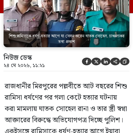
মামলার তদন্ত কর্মকর্তা পল্লবী থানার উপ-
পরিদর্শক অহিদুজ্জামান এ তথ্য নিছিত করেন।
তিনি বলেন, […]
শিশু রামিসাকে ধর্ষণ-হত্যার আগে যা সেবন করেন ঘাতক সোহেল, চাঞ্চল্যকর
তথ্য প্রকাশ
নিউজ ডেস্ক





২৪ মে ২০২৬, ১১:২১
রাজধানীর মিরপুরের পল্লবীতে আট বছরের শিশু
রামিসা ধর্ষণের পর গলা কেটে হত্যার ঘটনায়
করা মামলায় ঘাতক সোহেল রানা ও তার স্ত্রী স্বপ্না
আক্তারের বিরুদ্ধে অভিযোগপত্র দিচ্ছে পুলিশ।
একইসঙ্গে রামিসাকে ধর্ষণ-হত্যার আগে ইয়াবা