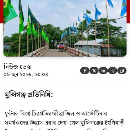
দলের প্রতি ভালোবাসার প্রকাশ করেছেন
সমর্থকেরা। স্থানীয় সূত্রে জানা যায়, প্রথমে
ব্রাজিল সমর্থকেরা ব্রিজের এক পাশে নিজেদের
প্রিয় দলের পতাকা […]
নিউজ ডেস্ক





০৮ জুন ২০২৬, ২৩:০৪
মুন্সিগঞ্জ প্রতিনিধি:
ফুটবল বিশ্বে চিরপ্রতিদ্বন্দ্বী ব্রাজিল ও আর্জেন্টিনার
সমর্থকদের উচ্ছ্বাস এবার দেখা গেল মুন্সিগঞ্জের টংগিবাড়ী