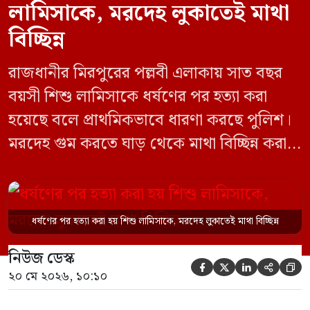
লামিসাকে, মরদেহ লুকাতেই মাথা
বিচ্ছিন্ন
রাজধানীর মিরপুরের পল্লবী এলাকায় সাত বছর
বয়সী শিশু লামিসাকে ধর্ষণের পর হত্যা করা
হয়েছে বলে প্রাথমিকভাবে ধারণা করছে পুলিশ।
মরদেহ গুম করতে ঘাড় থেকে মাথা বিচ্ছিন্ন করা
হয় এবং শরীরের অন্য অংশও টুকরো করার চেষ্টা
চালানো হয় এই নৃশংস হত্যাকাণ্ডে পাশের ফ্ল্যাটের
ভাড়াটিয়া সোহেল রানা (৩০) ও তার স্ত্রী স্বপ্না
ধর্ষণের পর হত্যা করা হয় শিশু লামিসাকে, মরদেহ লুকাতেই মাথা বিচ্ছিন্ন
আক্তারকে (২৬) মাত্র ৭ ঘণ্টার […]
নিউজ ডেস্ক





২০ মে ২০২৬, ১০:১০