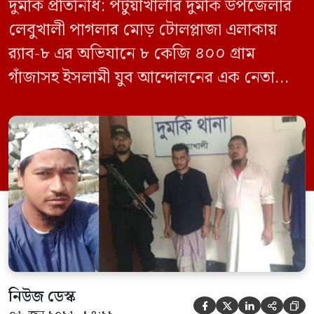
দুমকি প্রতিনিধি: পটুয়াখালীর দুমকি উপজেলার
লেবুখালী পাগলার মোড় টোলপ্লাজা এলাকায়
র‍্যাব-৮ এর অভিযানে ৮ কেজি ৪০০ গ্রাম
গাঁজাসহ ইসলামী যুব আন্দোলনের এক নেতাকে
গ্রেফতার করা হয়েছে। পরে তার দেওয়া তথ্যের
ভিত্তিতে অভিযান চালিয়ে মাদক চক্রের আরও
এক সদস্যকে আটক করা হয়। র‍্যাব ও পুলিশ
সূত্রে জানা গেছে, শুক্রবার গোপন সংবাদের
ভিত্তিতে র‍্যাব-৮, সিপিসি-১ পটুয়াখালী ক্যাম্পের
[…]
নিউজ ডেস্ক




