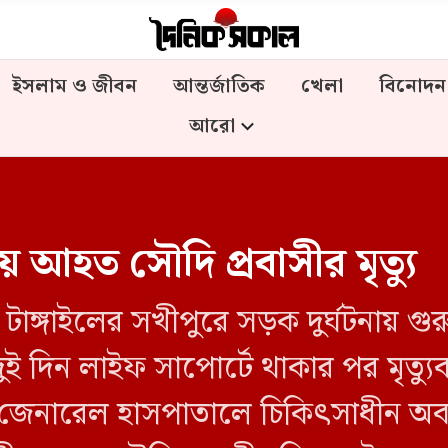
ইসলাম ও জীবন
আন্তর্জাতিক
খেলা
বিনোদন
আরো
য় আহত সৌদি প্রবাসীর মৃত্যু
ি : টাঙ্গাইলের সখীপুরে সড়ক দুর্ঘটনা
 দুই দিন লাইফ সাপোর্টে থাকার পর মৃ
জেনারেল হাসপাতালে চিকিৎসাধীন অবস্থা