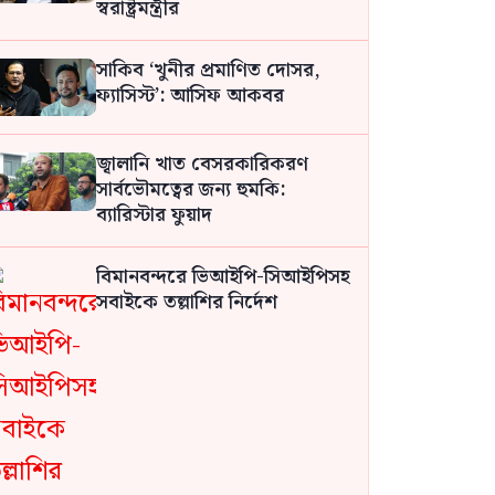
স্বরাষ্ট্রমন্ত্রীর
সাকিব ‘খুনীর প্রমাণিত দোসর,
ফ্যাসিস্ট’: আসিফ আকবর
জ্বালানি খাত বেসরকারিকরণ
সার্বভৌমত্বের জন্য হুমকি:
ব্যারিস্টার ফুয়াদ
বিমানবন্দরে ভিআইপি-সিআইপিসহ
সবাইকে তল্লাশির নির্দেশ